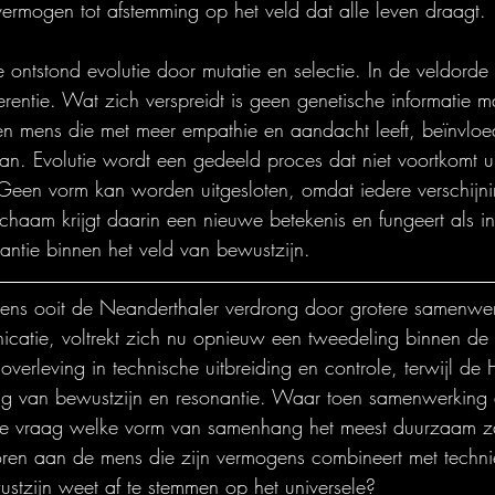
ermogen tot afstemming op het veld dat alle leven draagt.
 ontstond evolutie door mutatie en selectie. In de veldorde v
erentie. Wat zich verspreidt is geen genetische informatie m
Een mens die met meer empathie en aandacht leeft, beïnvloed
n. Evolutie wordt een gedeeld proces dat niet voortkomt ui
Geen vorm kan worden uitgesloten, omdat iedere verschijni
ichaam krijgt daarin een nieuwe betekenis en fungeert als i
antie binnen het veld van bewustzijn.
ns ooit de Neanderthaler verdrong door grotere samenwer
catie, voltrekt zich nu opnieuw een tweedeling binnen de
erleving in technische uitbreiding en controle, terwijl de
ning van bewustzijn en resonantie. Waar toen samenwerking 
 de vraag welke vorm van samenhang het meest duurzaam zal
ren aan de mens die zijn vermogens combineert met techni
stzijn weet af te stemmen op het universele?