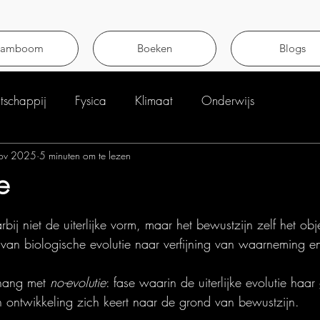
tamboom
Boeken
Blogs
schappij
Fysica
Klimaat
Onderwijs
ov 2025
5 minuten om te lezen
e
uit 5 sterren.
bij niet de uiterlijke vorm, maar het bewustzijn zelf het obj
van biologische evolutie naar verfijning van waarneming e
hang met 
no-evolutie
: fase waarin de uiterlijke evolutie haar
ontwikkeling zich keert naar de grond van bewustzijn.