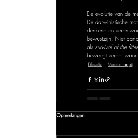
De evolutie van de m
De darwinistische mot
denkend en verantwoor
bewustzijn. Niet aan
als 
survival of the fittes
beweegt verder wannee
Filosofie
Maatschappij
Opmerkingen