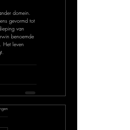
ander domein. 
mens gevormd tot 
dieping van 
Darwin benoemde 
. Het leven 
t.
.
ngen