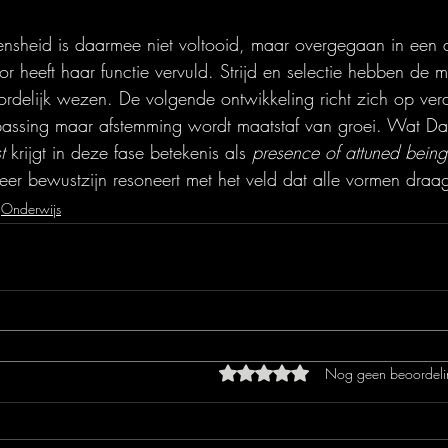
ensheid is daarmee niet voltooid, maar overgegaan in een 
or heeft haar functie vervuld. Strijd en selectie hebben de 
delijk wezen. De volgende ontwikkeling richt zich op ver
passing maar afstemming wordt maatstaf van groei. Wat 
t
 krijgt in deze fase betekenis als 
presence of attuned being
r bewustzijn resoneert met het veld dat alle vormen draag
Onderwijs
Beoordeeld met 0 uit 5 sterren
Nog geen beoordeli