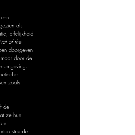
 een 
gezien als 
e, erfelijkheid 
ival of the 
ppen doorgeven 
, maar door de 
de omgeving. 
netische 
sen zoals 
t de 
at ze hun 
ale 
rten stuurde 