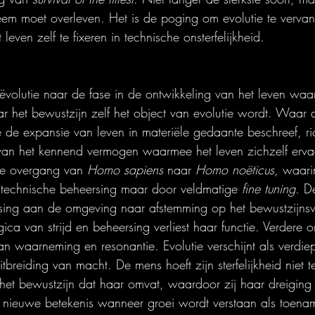
eem moet overleven. Het is de poging om evolutie te verva
leven zelf te fixeren in technische onsterfelijkheid.
ëvolutie naar de fase in de ontwikkeling van het leven waar
ar het bewustzijn zelf het object van evolutie wordt. Waar 
e de expansie van leven in materiële gedaante beschreef, ri
 van het kennend vermogen waarmee het leven zichzelf ervaa
 de overgang van 
Homo sapiens
 naar 
Homo noëticus
, waari
 technische beheersing maar door veldmatige 
fine tuning
. D
sing aan de omgeving naar afstemming op het bewustzijnsve
ca van strijd en beheersing verliest haar functie. Verdere o
an waarneming en resonantie. Evolutie verschijnt als verdie
tbreiding van macht. De mens hoeft zijn sterfelijkheid niet 
het bewustzijn dat haar omvat, waardoor zij haar dreiging v
n nieuwe betekenis wanneer groei wordt verstaan als toena