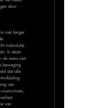
ngen door 
in niet langer 
de 
cht noëvolutie 
rt. In deze 
n de mens niet 
e beweging 
ld dat alle 
ntwikkeling 
ping van 
te overwinnen, 
erliest. 
me van 