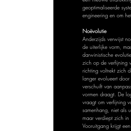
geoptimaliseerde syst
engineering en om het 
Noëvolutie
Anderzijds verwijst no
de uiterlijke vorm, ma
darwinistische evoluti
zich op de verfijning
richting voltrekt zich
langer evolueert door
verschuift van aanpas
vormen draagt. De logi
vraagt om verfijning v
samenhang, niet als ui
maar verdiept zich in 
Vooruitgang krijgt ee