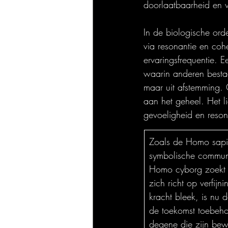
doorlaatbaarheid en v
In de biologische orde
via resonantie en coh
ervaringsfrequentie. 
waarin anderen bestaa
maar uit afstemming. 
aan het geheel. Het l
gevoeligheid en reson
Zoals de Homo sapie
symbolische communi
Homo cyborg zoekt ov
zich richt op verfij
kracht bleek, is nu
de toekomst toebeho
degene die zijn bewu