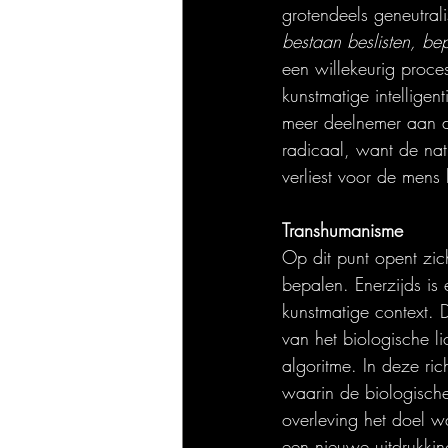
grotendeels geneutrali
bestaan beslisten, bep
een willekeurig proces
kunstmatige intelligen
meer deelnemer aan de
radicaal, want de nat
verliest voor de mens 
Transhumanisme
Op dit punt opent zic
bepalen. Enerzijds is
kunstmatige context. 
van het biologische 
algoritme. In deze ric
waarin de biologische
overleving het doel w
een nieuwe uitdrukkin