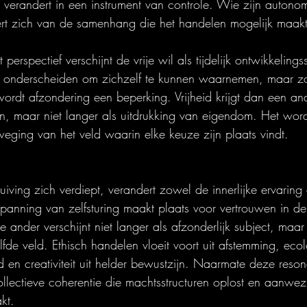
, verandert in een instrument van controle. Wie zijn autonom
ert zich van de samenhang die het handelen mogelijk maakt
perspectief verschijnt de vrije wil als tijdelijk ontwikkelings
h onderscheiden om zichzelf te kunnen waarnemen, maar z
wordt afzondering een beperking. Vrijheid krijgt dan een an
an, maar niet langer als uitdrukking van eigendom. Het wor
ging van het veld waarin elke keuze zijn plaats vindt.
ving zich verdiept, verandert zowel de innerlijke ervaring 
anning van zelfsturing maakt plaats voor vertrouwen in de
 ander verschijnt niet langer als afzonderlijk subject, maar a
lfde veld. Ethisch handelen vloeit voort uit afstemming, ecol
 en creativiteit uit helder bewustzijn. Naarmate deze reson
collectieve coherentie die machtsstructuren oplost en aanwez
kt.