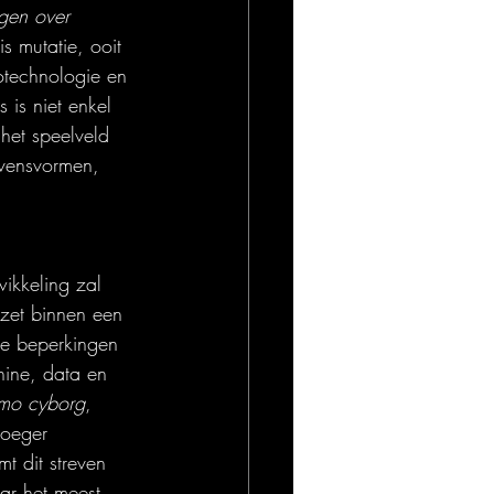
gen over 
 is mutatie, ooit 
iotechnologie en 
 is niet enkel 
het speelveld 
evensvormen, 
ikkeling zal 
tzet binnen een 
de beperkingen 
ine, data en 
mo cyborg
, 
roeger 
t dit streven 
aar het meest 