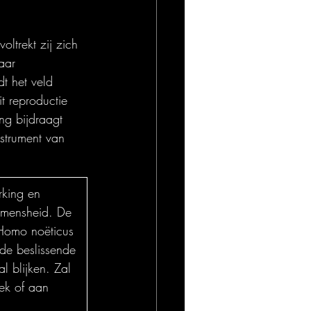
oltrekt zij zich 
aar 
t het veld 
t reproductie 
ng bijdraagt 
nstrument van 
king en 
 mensheid. De 
 Homo noëticus 
de beslissende 
 blijken. Zal 
ek of aan 