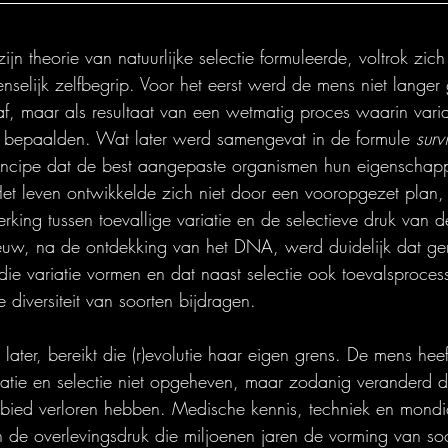
jn theorie van natuurlijke selectie formuleerde, voltrok zich
nselijk zelfbegrip. Voor het eerst werd de mens niet langer 
, maar als resultaat van een wetmatig proces waarin variati
ng bepaalden. Wat later werd samengevat in de formule 
surv
rincipe dat de best aangepaste organismen hun eigenscha
et leven ontwikkelde zich niet door een vooropgezet plan
rking tussen toevallige variatie en de selectieve druk van 
eeuw, na de ontdekking van het DNA, werd duidelijk dat ge
die variatie vormen en dat naast selectie ook toevalsproces
e diversiteit van soorten bijdragen.
ater, bereikt die (r)evolutie haar eigen grens. De mens heef
tie en selectie niet opgeheven, maar zodanig veranderd d
ebied verloren hebben. Medische kennis, techniek en mondi
de overlevingsdruk die miljoenen jaren de vorming van soo