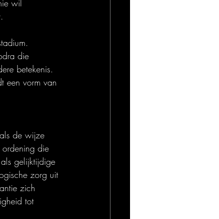
ie wil 
.
stadium. 
odra die 
dere betekenis. 
dt een vorm van 
als de wijze 
 ordening die 
ls gelijktijdige 
ogische zorg uit 
antie zich 
igheid tot 