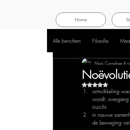
Home
S
Alle berichten
Filosofie
Maat
Marc Cornelisse
4 n
Noëvoluti
Beoordeeld met NaN 
ontwikkeling waar
wordt; overgang 
inzicht.
in nauwe samen
de beweging van 