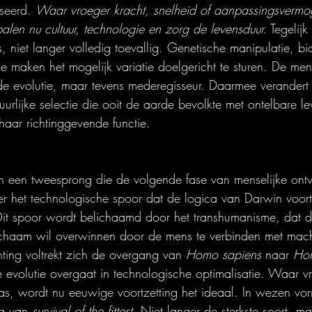
seerd. 
Waar vroeger kracht, snelheid of aanpassingsvermo
alen nu cultuur, technologie en zorg de levensduur.
 Tegelijk
, niet langer volledig toevallig. Genetische manipulatie, b
tie maken het mogelijk variatie doelgericht te sturen. De mens
 evolutie, maar tevens mederegisseur. Daarmee verandert 
uurlijke selectie die ooit de aarde bevolkte met ontelbare l
haar richtinggevende functie.
h een tweesprong die de volgende fase van menselijke ontw
 er het technologische spoor dat de logica van Darwin voor
Dit spoor wordt belichaamd door het transhumanisme, dat 
lichaam wil overwinnen door de mens te verbinden met mach
hting voltrekt zich de overgang van 
Homo sapiens
 naar 
Ho
 evolutie overgaat in technologische optimalisatie. Waar v
as, wordt nu eeuwige voortzetting het ideaal. In wezen vorm
g van 
survival of the fittest
. Niet langer de sterkste soort, m