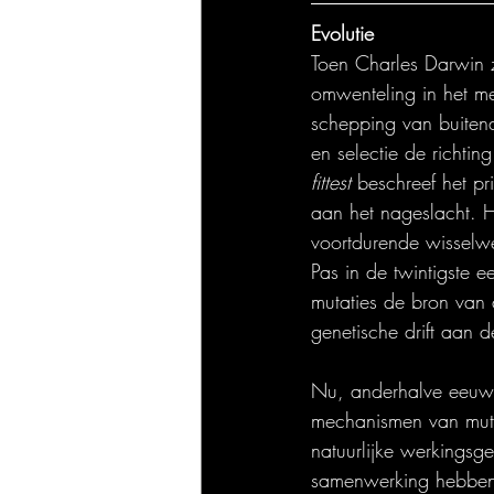
Evolutie
Toen Charles Darwin zi
omwenteling in het me
schepping van buitenaf
en selectie de richti
fittest
 beschreef het p
aan het nageslacht. H
voortdurende wisselwe
Pas in de twintigste 
mutaties de bron van 
genetische drift aan d
Nu, anderhalve eeuw l
mechanismen van muta
natuurlijke werkingsg
samenwerking hebben 