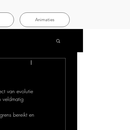
Animaties
ect van evolutie 
n veldmatig 
 grens bereikt en 