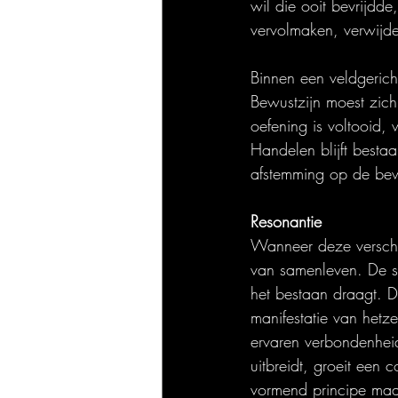
wil die ooit bevrijdde
vervolmaken, verwijd
Binnen een veldgericht 
Bewustzijn moest zic
oefening is voltooid, 
Handelen blijft besta
afstemming op de bewe
Resonantie
Wanneer deze verschui
van samenleven. De sp
het bestaan draagt. De
manifestatie van hetze
ervaren verbondenheid
uitbreidt, groeit een 
vormend principe maa