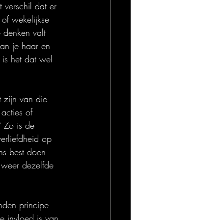
verschil dat er 
 of wekelijkse 
e denken valt 
an je haar en 
is het dat wel 
 zijn van die 
acties of 
? Zo is de 
erliefdheid op 
ns best doen 
 weer dezelfde 
onden principe 
e invloed is van 