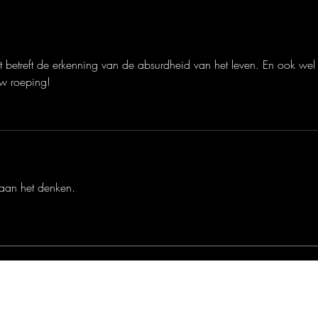
wat betreft de erkenning van de absurdheid van het leven. En ook wel
jw roeping!
 aan het denken.