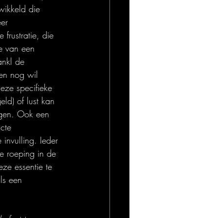
wikkeld die 
er 
frustratie, die 
ke van een 
ankl de 
en nog wil 
Deze specifieke 
ld) of lust kan 
digen. Ook een 
cte 
invulling. Ieder 
ke roeping in de 
eze essentie te 
ls een 