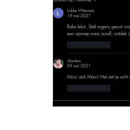
Lobke Witteman
19 mei 2021
Rake tekst. Stelt ergens gerust 
een oproep naar jezelf: ontdek 
Like
Reageren
cfrankes
09 mei 2021
Mooi stuk Marc! Het zet je echt
Like
Reageren