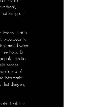
e heuvel af, 
sverhaal, 
 het lastig om 
 lossen. Dat is 
t, waardoor ik 
risse moed weer 
 nee hoor. Er 
anpak ruim tien 
hele proces 
rapt deze of 
e informatie - 
 liet dringen, 
beid. Ook het 