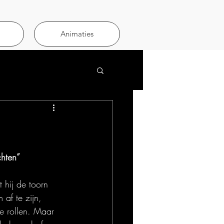
Animaties
hten”
hij de toorn 
af te zijn, 
e rollen. Maar 