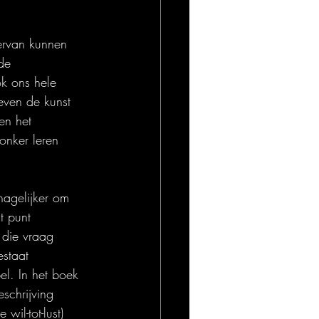
ervan kunnen 
de 
k ons hele 
even de kunst 
en het 
onker leren 
hagelijker om 
t punt 
 die vraag 
staat 
el. In het boek 
schrijving 
il-tot-lust) 