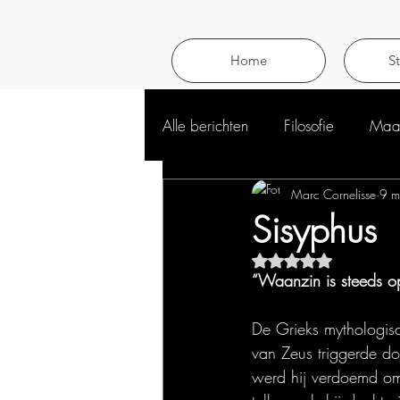
Home
S
Alle berichten
Filosofie
Maat
Marc Cornelisse
9 m
Sisyphus
Beoordeeld met NaN 
“Waanzin is steeds o
De Grieks mythologisc
van Zeus triggerde do
werd hij verdoemd om 