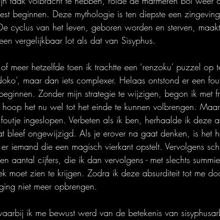
 zijn taak volbracht te hebben, rolde de marmeren bol weer d
st beginnen. Deze mythologie is ten diepste een zingeving
De cyclus van het leven, geboren worden en sterven, maakt
een vergelijkbaar lot als dat van Sisyphus.
f meer hetzelfde toen ik trachtte een ‘renzoku’ puzzel op te
doko’, maar dan iets complexer. Helaas ontstond er een fou
ginnen. Zonder mijn strategie te wijzigen, begon ik met f
 hoop het nu wel tot het einde te kunnen volbrengen. Maar
outje ingeslopen. Verbeten als ik ben, herhaalde ik deze a
at bleef ongewijzigd. Als je erover na gaat denken, is het 
s er iemand die een magisch vierkant opstelt. Vervolgens sch
 aantal cijfers, die ik dan vervolgens - met slechts summier
 moet zien te krijgen. Zodra ik deze absurditeit tot me door
ging niet meer opbrengen.
waarbij ik me bewust werd van de betekenis van sisyphusar