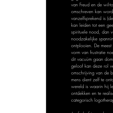
van Freud en de wil-t
omschreven kan worden 
vanzelfsprekend is (de
kan leiden tot een gee
spirituele nood, dan 
noodzakelijke spannin
ontplooien. De meest h
vorm van frustratie no
dit vacuüm gaan domin
geloof kan deze rol v
omschrijving van de be
mens dient zelf te ont
wereld is waarin hij l
ontdekken en te reali
categorisch logothera