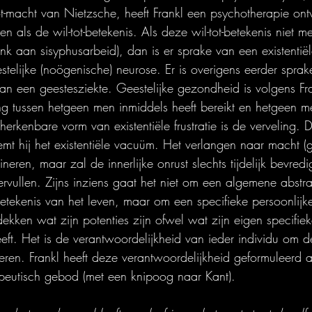
ot-macht van Nietzsche, heeft Frankl een psychotherapie ont
als de wil-tot-betekenis. Als deze wil-tot-betekenis niet me
nk aan sisyphusarbeid), dan is er sprake van een existentiële 
stelijke (noögenische) neurose. Er is overigens eerder spra
van een geestesziekte. Geestelijke gezondheid is volgens Fr
g tussen hetgeen men inmiddels heeft bereikt en hetgeen m
erkenbare vorm van existentiële frustratie is de verveling. 
emt hij het existentiële vacuüm. Het verlangen naar macht (ge
eren, maar zal de innerlijke onrust slechts tijdelijk bevre
ervullen. Zijns inziens gaat het niet om een algemene abstra
tekenis van het leven, maar om een specifieke persoonlijke 
dekken wat zijn potenties zijn ofwel wat zijn eigen specifie
eeft. Het is de verantwoordelijkheid van ieder individu om d
seren. Frankl heeft deze verantwoordelijkheid geformuleerd a
peutisch gebod (met een knipoog naar Kant).