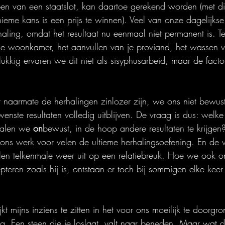
n van een staatslot, kan daartoe gerekend worden (met dit 
ieme kans is een prijs te winnen). Veel van onze dagelijkse
haling, omdat het resultaat nu eenmaal niet permanent is. T
 je woonkamer, het aanvullen van je proviand, het wassen v
kkig ervaren we dit niet als sisyphusarbeid, maar de facto 
naarmate de herhalingen zinlozer zijn, we ons niet bewust
nste resultaten volledig uitblijven. De vraag is dus: welke 
alen we 
on
bewust, in de hoop andere resultaten te krijgen
ons werk voor velen de ultieme herhalingsoefening. En de v
elen telkenmale weer uit op een relatiebreuk. Hoe we ook o
teren zoals hij is, ontstaan er toch bij sommigen elke keer
kt mijns inziens te zitten in het voor ons moeilijk te doorgr
. Een steen die je loslaat, valt naar beneden. Maar wat d