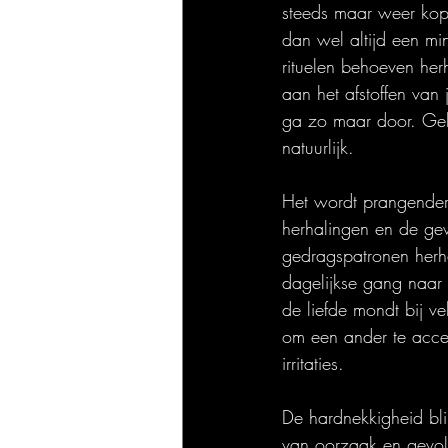
steeds maar weer kope
dan wel altijd een min
rituelen behoeven her
aan het afstoffen van
ga zo maar door. Gelu
natuurlijk.
Het wordt prangender 
herhalingen en de gewe
gedragspatronen herh
dagelijkse gang naar 
de liefde mondt bij v
om een ander te accep
irritaties. 
De hardnekkigheid blij
van oorzaak en gevolg