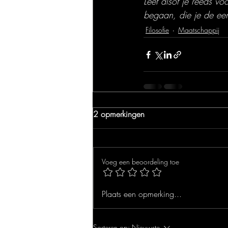
Leef alsof je reeds vo
begaan, die je de eer
Filosofie
Maatschappij
2 opmerkingen
Voeg een beoordeling toe
Plaats een opmerking...
Sorteren op:
Nieuwste