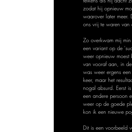
telkens als hij dacht
zodat hij opnieuw moe
waarover later meer. 
ons vrij te waren van 
Zo overkwam mij min o
een variant op de ‘su
weer opnieuw moest be
van vooraf aan, in de
was weer ergens een f
keer, maar het resulta
nogal absurd. Eerst i
een andere persoon een
weer op de goede plek
kon ik een nieuwe po
Dit is een voorbeeld 