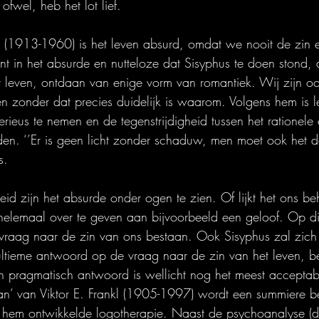
ofwel, heb het lot lief. 
 (1913-1960) is het leven absurd, omdat we nooit de zin 
ent in het absurde en nutteloze dat Sisyphus te doen stond, 
 leven, ontdaan van enige vorm van romantiek. Wij zijn oo
en zonder dat precies duidelijk is waarom. Volgens hem is l
ieus te nemen en de tegenstrijdigheid tussen het rationele 
en. ‘’Er is geen licht zonder schaduw, men moet ook het d
s.
eid zijn het absurde onder ogen te zien. Of lijkt het ons be
helemaal over te geven aan bijvoorbeeld een geloof. Op di
vraag naar de zin van ons bestaan. Ook Sisyphus zal zich
ltieme antwoord op de vraag naar de zin van het leven, be
Een pragmatisch antwoord is wellicht nog het meest acceptab
an’ van Viktor E. Frankl (1905-1997) wordt een summiere be
em ontwikkelde logotherapie. Naast de psychoanalyse (de w