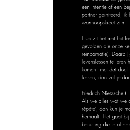
een intentie of een b
partner geïrriteerd, i
wanhoopskreet zijn.
Hoe zit het met het le
gevolgen die onze keu
reïncarnatie). Daarbij
levenslessen te leren
komen - met dat doel -
lessen, dan zul je d
Friedrich Nietzsche (
Als we alles wat we 
répète’, dan kun je m
herhaalt. Het gaat bi
berusting die je al da