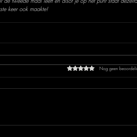
or de tweede maal leeft en alsof je op het punt staat dezelfd
ste keer ook maakte!
Beoordeeld met 0 uit 5 sterren
Nog geen beoordeli