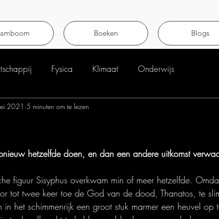
tamboom
Boeken
Blogs
schappij
Fysica
Klimaat
Onderwijs
ei 2021
5 minuten om te lezen
uit 5 sterren.
pnieuw hetzelfde doen, en dan een andere uitkomst verwac
he figuur Sisyphus overkwam min of meer hetzelfde. Omdat 
or tot twee keer toe de God van de dood, Thanatos, te slim 
in het schimmenrijk een groot stuk marmer een heuvel op t