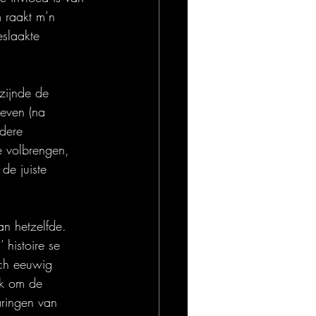
 raakt m’n 
eslaakte 
 zijnde de 
even (na 
rdere 
e volbrengen, 
de juiste 
n hetzelfde. 
histoire se 
ich eeuwig 
ok om de 
varingen van 