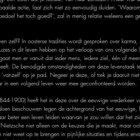
epaalde actie, laat zich niet zo eenvoudig duiden. ‘Waarom
k bedoel het toch goed?’, zal in menig relatie weleens een g
ven zelf? In oosterse tradities wordt gesproken over karma,
zes in dit leven hebben op het verloop van ons volgende l
 gaat men er vanuit dat ieder mens, iedere ziel, één of mee
 heeft. De benodigde omstandigheden om deze levenstaak t
 ‘vanzelf’ op je pad. Negeer je deze, of trek je daaruit niet 
aar in een volgend leven weer mee geconfronteerd worden.
1844-1900) heeft het in deze over de eeuwige wederkeer va
doen beschouwen tegen de achtergrond van het eeuwige, l’ 
aar beter een leven leiden waarvan je zou willen dat het z
j Nietzsche niet alleen om de keuzes die je maakt, maar o
n niet weet op te brengen in pijnlijke situaties en tijdens er