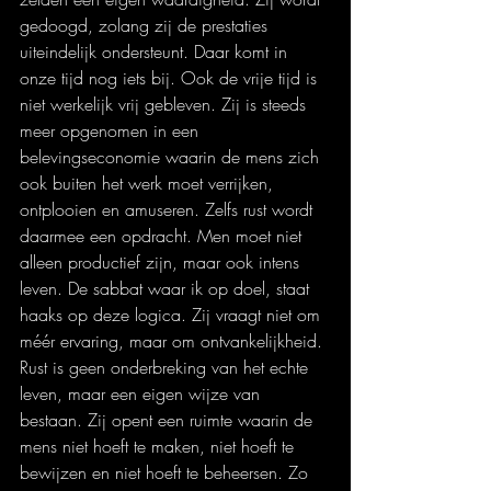
gedoogd, zolang zij de prestaties 
uiteindelijk ondersteunt. Daar komt in 
onze tijd nog iets bij. Ook de vrije tijd is 
niet werkelijk vrij gebleven. Zij is steeds 
meer opgenomen in een 
belevingseconomie waarin de mens zich 
ook buiten het werk moet verrijken, 
ontplooien en amuseren. Zelfs rust wordt 
daarmee een opdracht. Men moet niet 
alleen productief zijn, maar ook intens 
leven. De sabbat waar ik op doel, staat 
haaks op deze logica. Zij vraagt niet om 
méér ervaring, maar om ontvankelijkheid. 
Rust is geen onderbreking van het echte 
leven, maar een eigen wijze van 
bestaan. Zij opent een ruimte waarin de 
mens niet hoeft te maken, niet hoeft te 
bewijzen en niet hoeft te beheersen. Zo 