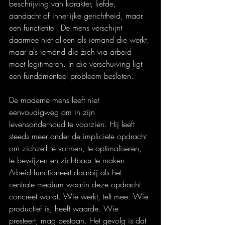
beschrijving van karakter, liefde, 
aandacht of innerlijke gerichtheid, maar 
een functietitel. De mens verschijnt 
daarmee niet alleen als iemand die werkt, 
maar als iemand die zich via arbeid 
moet legitimeren. In die verschuiving ligt 
een fundamenteel probleem besloten.
De moderne mens leeft niet 
eenvoudigweg om in zijn 
levensonderhoud te voorzien. Hij leeft 
steeds meer onder de impliciete opdracht 
om zichzelf te vormen, te optimaliseren, 
te bewijzen en zichtbaar te maken. 
Arbeid functioneert daarbij als het 
centrale medium waarin deze opdracht 
concreet wordt. Wie werkt, telt mee. Wie 
productief is, heeft waarde. Wie 
presteert, mag bestaan. Het gevolg is dat 