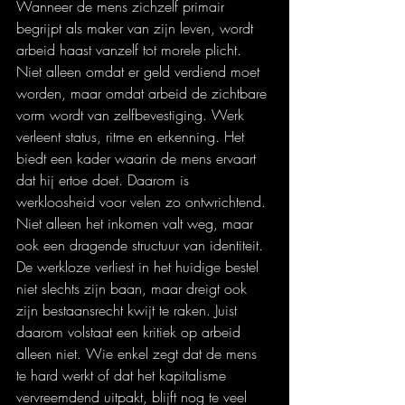
Wanneer de mens zichzelf primair 
begrijpt als maker van zijn leven, wordt 
arbeid haast vanzelf tot morele plicht. 
Niet alleen omdat er geld verdiend moet 
worden, maar omdat arbeid de zichtbare 
vorm wordt van zelfbevestiging. Werk 
verleent status, ritme en erkenning. Het 
biedt een kader waarin de mens ervaart 
dat hij ertoe doet. Daarom is 
werkloosheid voor velen zo ontwrichtend. 
Niet alleen het inkomen valt weg, maar 
ook een dragende structuur van identiteit. 
De werkloze verliest in het huidige bestel 
niet slechts zijn baan, maar dreigt ook 
zijn bestaansrecht kwijt te raken. Juist 
daarom volstaat een kritiek op arbeid 
alleen niet. Wie enkel zegt dat de mens 
te hard werkt of dat het kapitalisme 
vervreemdend uitpakt, blijft nog te veel 