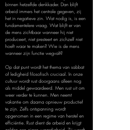
binnen hetzelfde denkkader. Dan blijft 
arbeid immers het centrale gegeven, zij 
het in negatieve zin. Wat nodig is, is een 
fundamentelere vraag. Wat blijft er van 
de mens zichtbaar wanneer hij niet 
produceert, niet presteert en zichzelf niet 
hoeft waar te maken? Wie is de mens 
wanneer zijn functie wegvalt?
Op dat punt wordt het thema van sabbat 
of ledigheid filosofisch cruciaal. In onze 
cultuur wordt rust doorgaans alleen nog 
als middel gewaardeerd. Men rust uit om 
weer verder te kunnen. Men neemt 
vakantie om daarna opnieuw productief 
te zijn. Zelfs ontspanning wordt 
opgenomen in een regime van herstel en 
efficiëntie. Rust dient de arbeid en krijgt 
zelden een eigen waardigheid. Zij wordt 