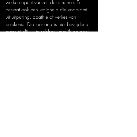
werken opent vanzelf deze ruimte. Er 
bestaat ook een ledigheid die voortkomt 
uit uitputting, apathie of verlies van 
betekenis. Die toestand is niet bevrijdend, 
maar pijnlijk. De sabbat waar ik op doel 
is geen uitgebluste passiviteit, maar een 
open rust. Zij is geen sluiting van de 
mens, maar een verruiming. In die rust 
kan de mens opnieuw ontvankelijk 
worden. De verkramping die ontstaat 
door druk, verplichting en zelfsturing 
maakt dan plaats voor een mildere 
openheid. Er komt weer ruimte voor 
resonantie.
Daarom heeft de sabbat ook een kritische 
betekenis voor onze tijd. Zij vormt een stil 
protest tegen een cultuur die de mens 
voortdurend in functie wil houden. Zij 