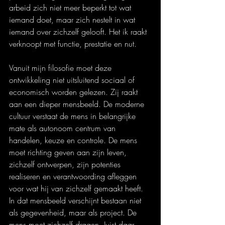
arbeid zich niet meer beperkt tot wat 
iemand doet, maar zich nestelt in wat 
iemand over zichzelf gelooft. Het ik raakt 
verknoopt met functie, prestatie en nut.
Vanuit mijn filosofie moet deze 
ontwikkeling niet uitsluitend sociaal of 
economisch worden gelezen. Zij raakt 
aan een dieper mensbeeld. De moderne 
cultuur verstaat de mens in belangrijke 
mate als autonoom centrum van 
handelen, keuze en controle. De mens 
moet richting geven aan zijn leven, 
zichzelf ontwerpen, zijn potenties 
realiseren en verantwoording afleggen 
voor wat hij van zichzelf gemaakt heeft. 
In dat mensbeeld verschijnt bestaan niet 
als gegevenheid, maar als project. De 
mens moet zichzelf dragen. Juist daar 