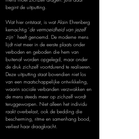
begint de uitputting.
Wat hier ontstaat, is wat Alain Ehrenberg 
kernachtig '
de vermoeidheid van jezelf 
zijn'
  heeft genoemd. De moderne mens 
lijdt niet meer in de eerste plaats onder 
verboden en geboden die hem van 
buitenaf worden opgelegd, maar onder 
de druk zichzelf voortdurend te realiseren. 
Deze uitputting staat bovendien niet los 
van een maatschappelijke ontwikkeling, 
waarin sociale verbanden verzwakken en 
de mens steeds meer op zichzelf wordt 
teruggeworpen. Niet alleen het individu 
raakt overbelast, ook de bedding die 
bescherming, ritme en samenhang bood, 
verliest haar draagkracht.