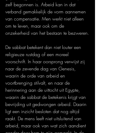
zelf begonnen is. Arbeid kan in dat 
verband gemakkelijk de vorm aannemen 
van compensatie. Men werkt niet alleen 
om te leven, maar ook om de 
onzekerheid van het bestaan te bezweren.
De sabbat betekent dan niet louter een 
religieuze rustdag of een moreel 
voorschrift. In haar oorsprong verwijst zij 
naar de zevende dag van Genesis, 
waarin de orde van arbeid en 
voortbrenging stilvalt, en naar de 
herinnering aan de uittocht uit Egypte, 
waarin de sabbat de betekenis krijgt van 
bevrijding uit gedwongen arbeid. Daarin 
ligt een inzicht besloten dat nog altijd 
raakt. De mens leeft niet uitsluitend van 
arbeid, maar ook van wat zich aandient 
zonder door hem te zijn gemaakt. In de 