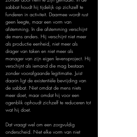
sabbat houdt hij tijdelijk op zichzelf te 
funderen in activiteit. Daarmee wordt rust 
geen leegte, maar een vorm van 
afstemming. In die afstemming verschijnt 
de mens anders. Hij verschijnt niet meer 
als productie eenheid, niet meer als 
drager van taken en niet meer als 
manager van zijn eigen levensproject. Hij 
verschijnt als iemand die mag bestaan 
zonder voorafgaande legitimatie. Juist 
daarin ligt de existentiële bevrijding van 
de sabbat. Niet omdat de mens niets 
meer doet, maar omdat hij voor een 
ogenblik ophoudt zichzelf te reduceren tot 
wat hij doet.
Dat vraagt wel om een zorgvuldig 
onderscheid. Niet elke vorm van niet 