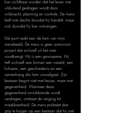
kan zichtbaar worden dat het leven niet 
uitsluitend gedragen wordt door 
wilskracht, planning en controle. De mens 
leeft niet slechts doordat hij handelt, maar 
ook doordat hij kan ontvangen.
Dat punt raakt aan de kern van mijn 
mensbeeld. De mens is geen autonoom 
project dat zichzelf uit het niets 
voortbrengt. Hij is een geworpene. Hij 
treft zichzelf aan binnen een wereld, een 
lichaam, een geschiedenis en een 
samenhang die hem voorafgaat. Zijn 
bestaan begint niet met keuze, maar met 
gegevenheid. Wanneer deze 
gegevenheid onvoldoende wordt 
verdragen, ontstaat de neiging tot 
maakbaarheid. De mens probeert dan 
grip te krijgen op een bestaan dat hij niet 