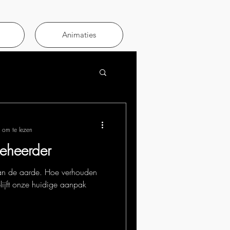
Animaties
 om te lezen
beheerder
an de aarde. Hoe verhouden
lijft onze huidige aanpak