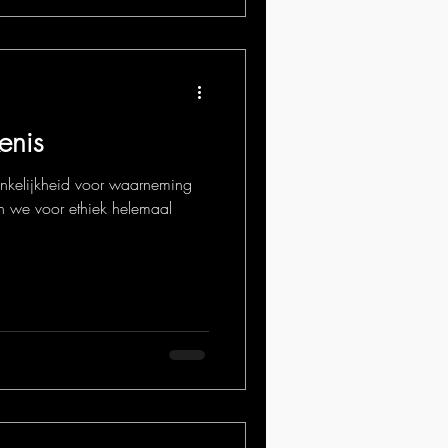
enis
nkelijkheid voor waarneming
 we voor ethiek helemaal