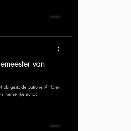
emeester van
I als gestolde patronen? Horen
en menselijke echo?