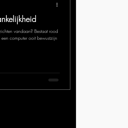
nkelijkheid
ichten vandaan? Bestaat rood
 een computer ooit bewustzijn