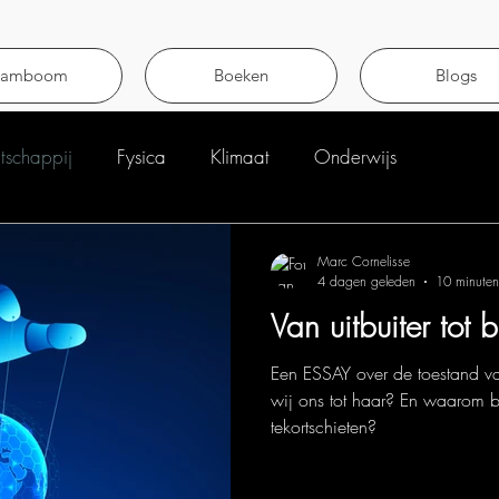
tamboom
Boeken
Blogs
schappij
Fysica
Klimaat
Onderwijs
Marc Cornelisse
4 dagen geleden
10 minuten
Van uitbuiter tot 
Een ESSAY over de toestand v
wij ons tot haar? En waarom b
tekortschieten?