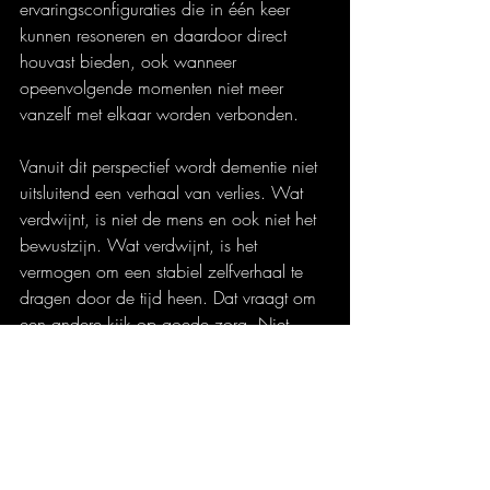
ervaringsconfiguraties die in één keer 
kunnen resoneren en daardoor direct 
houvast bieden, ook wanneer 
opeenvolgende momenten niet meer 
vanzelf met elkaar worden verbonden.
Vanuit dit perspectief wordt dementie niet 
uitsluitend een verhaal van verlies. Wat 
verdwijnt, is niet de mens en ook niet het 
bewustzijn. Wat verdwijnt, is het 
vermogen om een stabiel zelfverhaal te 
dragen door de tijd heen. Dat vraagt om 
een andere kijk op goede zorg. Niet 
prestatie of herstel staat centraal, maar 
draaglijkheid en afstemming. De vraag 
verschuift van wat iemand nog moet 
kunnen, naar wat nodig is om ervaring te 
laten blijven verschijnen.