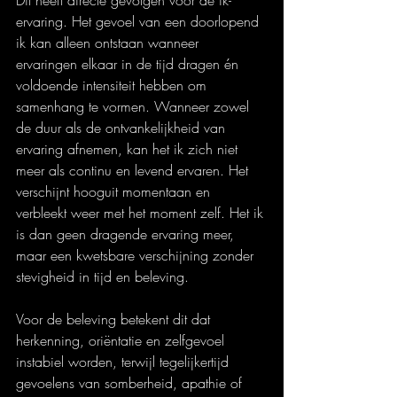
ervaring. Het gevoel van een doorlopend 
ik kan alleen ontstaan wanneer 
ervaringen elkaar in de tijd dragen én 
voldoende intensiteit hebben om 
samenhang te vormen. Wanneer zowel 
de duur als de ontvankelijkheid van 
ervaring afnemen, kan het ik zich niet 
meer als continu en levend ervaren. Het 
verschijnt hooguit momentaan en 
verbleekt weer met het moment zelf. Het ik 
is dan geen dragende ervaring meer, 
maar een kwetsbare verschijning zonder 
stevigheid in tijd en beleving.
Voor de beleving betekent dit dat 
herkenning, oriëntatie en zelfgevoel 
instabiel worden, terwijl tegelijkertijd 
gevoelens van somberheid, apathie of 