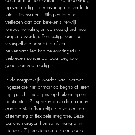
op wat nodig is om ervaring niet verder te 
laten uiteenvallen. Uitleg en training 
verliezen dan aan betekenis, terwijl 
tempo, herhaling en aanwezigheid meer 
dragend worden. Een rustige stem, een 
voorspelbare handeling of een 
herkenbaar lied kan de ervaringsduur 
verbreden zonder dat daar begrip of 
geheugen voor nodig is.
In de zorgpraktijk worden vaak vormen 
ingezet die niet primair op begrip of leren 
zijn gericht, maar juist op herkenning en 
continuïteit. Zij spreken gestolde patronen 
aan die niet afhankelijk zijn van actuele 
afstemming of flexibele integratie. Deze 
patronen dragen hun samenhang al in 
zichzelf. Zij functioneren als compacte 