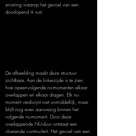
ervaring waarop het gevoel van een 
doorlopend ik rust.
De afbeelding maakt deze structuur 
zichtbaar. Aan de linkerzijde is te zien 
hoe opeenvolgende nu-momenten elkaar 
overlappen en elkaar dragen. Elk nu-
moment verdwijnt niet onmiddellijk, maar 
blijft nog even aanwezig binnen het 
volgende nu-moment. Door deze 
overlappende NU-duur ontstaat een 
vloeiende continuïteit. Het gevoel van een 