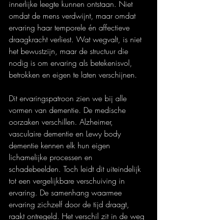
innerlijke leegte kunnen ontstaan. Niet 
omdat de mens verdwijnt, maar omdat 
ervaring haar temporele én affectieve 
draagkracht verliest. Wat wegvalt, is niet 
het bewustzijn, maar de structuur die 
nodig is om ervaring als betekenisvol, 
betrokken en eigen te laten verschijnen.
Dit ervaringspatroon zien we bij alle 
vormen van dementie. De medische 
oorzaken verschillen. Alzheimer, 
vasculaire dementie en Lewy body 
dementie kennen elk hun eigen 
lichamelijke processen en 
schadebeelden. Toch leidt dit uiteindelijk 
tot een vergelijkbare verschuiving in 
ervaring. De samenhang waarmee 
ervaring zichzelf door de tijd draagt, 
raakt ontregeld. Het verschil zit in de weg 