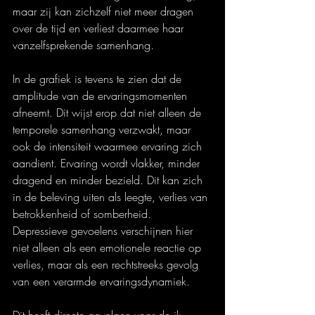
maar zij kan zichzelf niet meer dragen 
over de tijd en verliest daarmee haar 
vanzelfsprekende samenhang.
In de grafiek is tevens te zien dat de 
amplitude van de ervaringsmomenten 
afneemt. Dit wijst erop dat niet alleen de 
temporele samenhang verzwakt, maar 
ook de intensiteit waarmee ervaring zich 
aandient. Ervaring wordt vlakker, minder 
dragend en minder bezield. Dit kan zich 
in de beleving uiten als leegte, verlies van 
betrokkenheid of somberheid. 
Depressieve gevoelens verschijnen hier 
niet alleen als een emotionele reactie op 
verlies, maar als een rechtstreeks gevolg 
van een verarmde ervaringsdynamiek.
Dit heeft directe gevolgen voor de ik-