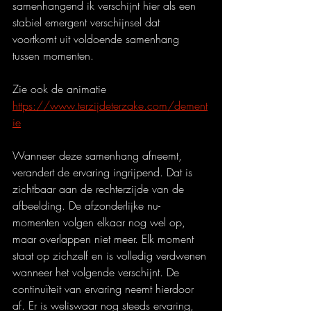
samenhangend ik verschijnt hier als een 
stabiel emergent verschijnsel dat 
voortkomt uit voldoende samenhang 
tussen momenten.
Zie ook de animatie 
https://www.terzijdeterzake.com/dement
ie
Wanneer deze samenhang afneemt, 
verandert de ervaring ingrijpend. Dat is 
zichtbaar aan de rechterzijde van de 
afbeelding. De afzonderlijke nu-
momenten volgen elkaar nog wel op, 
maar overlappen niet meer. Elk moment 
staat op zichzelf en is volledig verdwenen 
wanneer het volgende verschijnt. De 
continuïteit van ervaring neemt hierdoor 
af. Er is weliswaar nog steeds ervaring, 