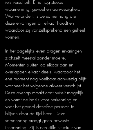
iets verschuift. Er is nog steeds 
waarneming, gevoel en aanwezigheid. 
Wat verandert, is de samenhang die 
deze ervaringen bij elkaar houdt en 
waardoor zij vanzelfsprekend een geheel 
vormen.
In het dagelijks leven dragen ervaringen 
zichzelf meestal zonder moeite. 
Momenten sluiten op elkaar aan en 
overlappen elkaar deels, waardoor het 
ene moment nog voelbaar aanwezig blijft 
wanneer het volgende alweer verschijnt. 
Deze overlap maakt continuïteit mogelijk 
en vormt de basis voor herkenning en 
voor het gevoel dezelfde persoon te 
blijven door de tijd heen. Deze 
samenhang vraagt geen bewuste 
inspanning. Zij is een stille structuur van 