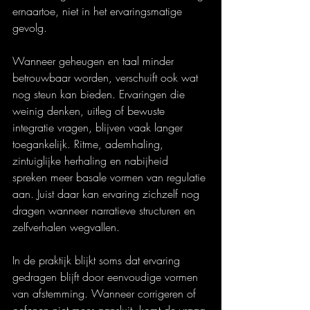
ernaartoe, niet in het ervaringsmatige 
gevolg.
Wanneer geheugen en taal minder 
betrouwbaar worden, verschuift ook wat 
nog steun kan bieden. Ervaringen die 
weinig denken, uitleg of bewuste 
integratie vragen, blijven vaak langer 
toegankelijk. Ritme, ademhaling, 
zintuiglijke herhaling en nabijheid 
spreken meer basale vormen van regulatie 
aan. Juist daar kan ervaring zichzelf nog 
dragen wanneer narratieve structuren en 
zelfverhalen wegvallen.
In de praktijk blijkt soms dat ervaring 
gedragen blijft door eenvoudige vormen 
van afstemming. Wanneer corrigeren of 
oefenen niet meer aansluit, komt de vraag 