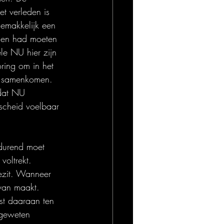
t verleden is 
emakkelijk een 
omen had moeten 
le NU hier zijn 
ring om in het 
t samenkomen. 
 dat NU 
rscheid voelbaar 
durend moet 
oltrekt. 
ezit. Wanneer 
 van maakt. 
st daaraan ten 
 geweten 