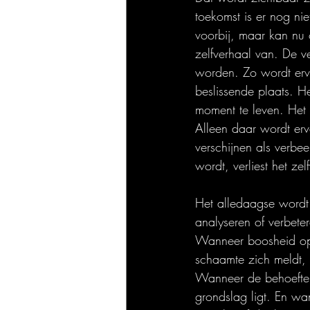
toekomst is er nog ni
voorbij, maar kan nu
zelfverhaal van. De v
worden. Zo wordt erva
beslissende plaats. H
moment te leven. Het
Alleen daar wordt erv
verschijnen als verbe
wordt, verliest het zel
Het alledaagse wordt
analyseren of verbete
Wanneer boosheid opk
schaamte zich meldt, k
Wanneer de behoefte 
grondslag ligt. En wan