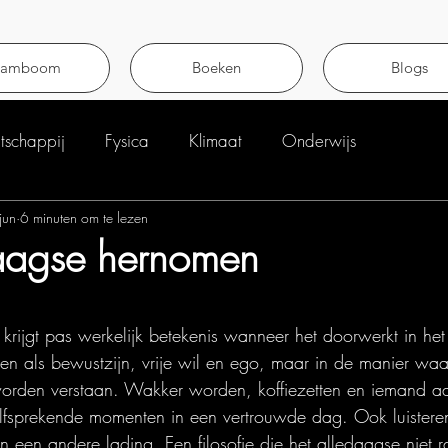
tamboom
Boeken
Blogs
schappij
Fysica
Klimaat
Onderwijs
jun
6 minuten om te lezen
daagse hernomen
uit 5 sterren.
rijgt pas werkelijk betekenis wanneer het doorwerkt in he
pen als bewustzijn, vrije wil en ego, maar in de manier w
orden verstaan. Wakker worden, koffiezetten en iemand aan
elfsprekende momenten in een vertrouwde dag. Ook luistere
gen een andere lading. Een filosofie die het alledaagse niet ra