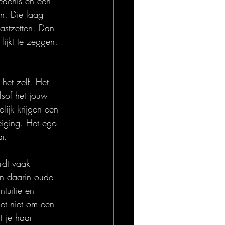
edenis en een 
en. Die laag 
astzetten. Dan 
ijkt te zeggen. 
 het zelf. Het 
lsof het jouw 
ijk krijgen een 
eiging. Het ego 
r.
rdt vaak 
en daarin oude 
tuïtie en 
et niet om een 
t je haar 