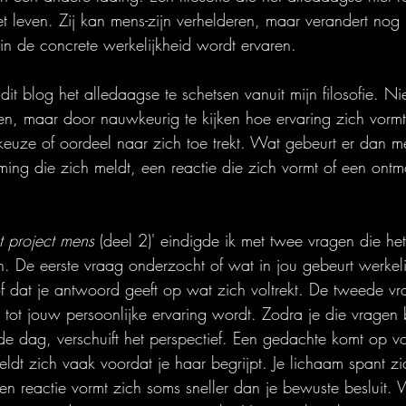
 leven. Zij kan mens-zijn verhelderen, maar verandert nog 
in de concrete werkelijkheid wordt ervaren.
it blog het alledaagse te schetsen vanuit mijn filosofie. N
ken, maar door nauwkeurig te kijken hoe ervaring zich vormt
 keuze of oordeel naar zich toe trekt. Wat gebeurt er dan 
ing die zich meldt, een reactie die zich vormt of een ontmo
t project mens
 (deel 2)' eindigde ik met twee vragen die he
n. De eerste vraag onderzocht of wat in jou gebeurt werkeli
f dat je antwoord geeft op wat zich voltrekt. De tweede v
t tot jouw persoonlijke ervaring wordt. Zodra je die vragen 
 dag, verschuift het perspectief. Een gedachte komt op vo
ldt zich vaak voordat je haar begrijpt. Je lichaam spant zi
n reactie vormt zich soms sneller dan je bewuste besluit. 