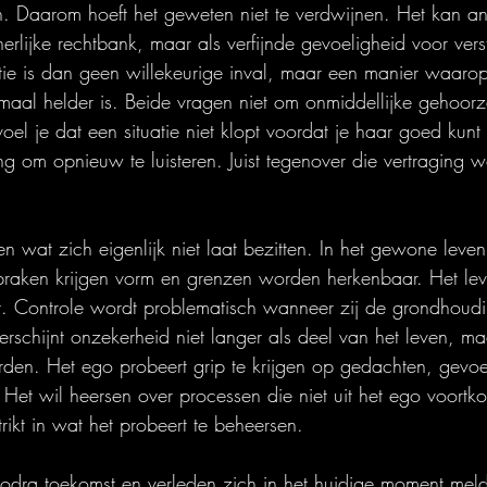
en. Daarom hoeft het geweten niet te verdwijnen. Het kan a
erlijke rechtbank, maar als verfijnde gevoeligheid voor vers
tie is dan geen willekeurige inval, maar een manier waarop
emaal helder is. Beide vragen niet om onmiddellijke gehoo
oel je dat een situatie niet klopt voordat je haar goed kunt
ng om opnieuw te luisteren. Juist tegenover die vertraging w
 wat zich eigenlijk niet laat bezitten. In het gewone leven
praken krijgen vorm en grenzen worden herkenbaar. Het lev
rekt. Controle wordt problematisch wanneer zij de grondhoud
rschijnt onzekerheid niet langer als deel van het leven, maa
n. Het ego probeert grip te krijgen op gedachten, gevoele
Het wil heersen over processen die niet uit het ego voortko
rikt in wat het probeert te beheersen.
zodra toekomst en verleden zich in het huidige moment mel