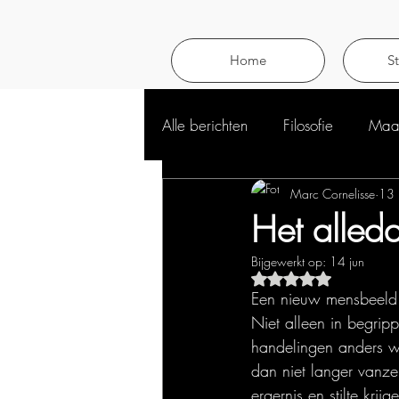
Home
S
Alle berichten
Filosofie
Maat
Marc Cornelisse
13 
Het alle
Bijgewerkt op:
14 jun
Beoordeeld met NaN 
Een nieuw mensbeeld k
Niet alleen in begrip
handelingen anders w
dan niet langer vanz
ergernis en stilte krij