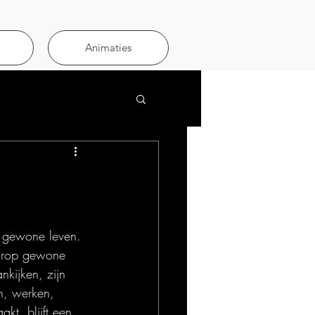
Animaties
t gewone leven. 
aarop gewone 
kijken, zijn 
n, werken, 
akt, blijft een 