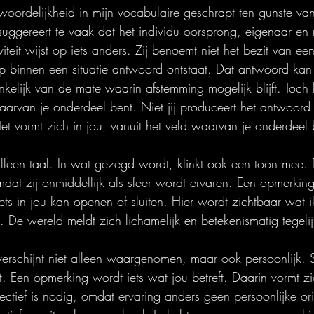
oordelijkheid in mijn vocabulaire geschrapt ten gunste van 
suggereert te vaak dat het individu oorsprong, eigenaar en r
iteit wijst op iets anders. Zij benoemt niet het bezit van ee
 binnen een situatie antwoord ontstaat. Dat antwoord kan 
lijk van de mate waarin afstemming mogelijk blijft. Toch bli
aarvan je onderdeel bent. Niet jij produceert het antwoord 
et vormt zich in jou, vanuit het veld waarvan je onderdeel 
alleen taal. In wat gezegd wordt, klinkt ook een toon mee. 
mdat zij onmiddellijk als sfeer wordt ervaren. Een opmerking 
iets in jou kan openen of sluiten. Hier wordt zichtbaar wat i
 De wereld meldt zich lichamelijk en betekenismatig tegelij
erschijnt niet alleen waargenomen, maar ook persoonlijk.
. Een opmerking wordt iets wat jou betreft. Daarin vormt zic
ectief is nodig, omdat ervaring anders geen persoonlijke oriën