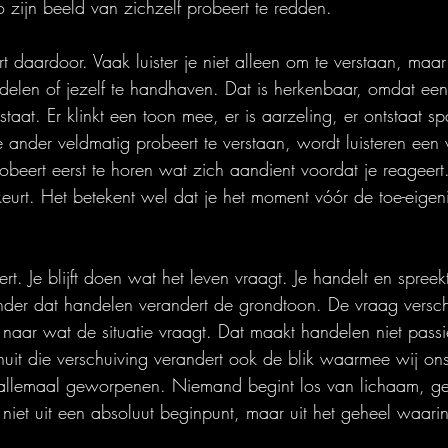
o zijn beeld van zichzelf probeert te redden.
t daardoor. Vaak luister je niet alleen om te verstaan, maa
elen of jezelf te handhaven. Dat is herkenbaar, omdat ee
taat. Er klinkt een toon mee, er is aarzeling, er ontstaat spa
 ander veldmatig probeert te verstaan, wordt luisteren een
robeert eerst te horen wat zich aandient voordat je reageert
keurt. Het betekent wel dat je het moment vóór de toe-eigen
t. Je blijft doen wat het leven vraagt. Je handelt en spreek
der dat handelen verandert de grondtoon. De vraag verschu
ar wat de situatie vraagt. Dat maakt handelen niet passief
uit die verschuiving verandert ook de blik waarmee wij ons
 allemaal geworpenen. Niemand begint los van lichaam, ge
 niet uit een absoluut beginpunt, maar uit het geheel waari