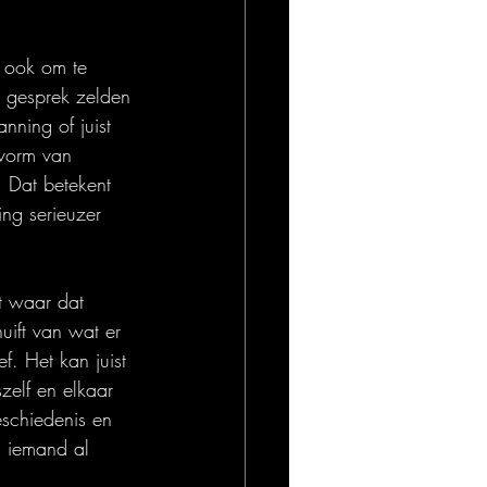
r ook om te 
n gesprek zelden 
nning of juist 
 vorm van 
. Dat betekent 
ing serieuzer 
t waar dat 
ift van wat er 
. Het kan juist 
zelf en elkaar 
schiedenis en 
n iemand al 