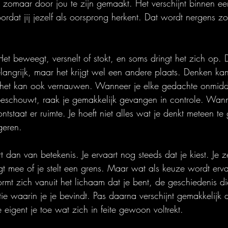
iet zomaar door jou te zijn gemaakt. Het verschijnt binnen 
rdat jij jezelf als oorsprong herkent. Dat wordt nergens zo
et beweegt, versnelt of stokt, en soms dringt het zich op. 
langrijk, maar het krijgt wel een andere plaats. Denken ka
het kan ook vernauwen. Wanneer je elke gedachte onmiddell
 beschouwt, raak je gemakkelijk gevangen in controle. Wanne
ontstaat er ruimte. Je hoeft niet alles wat je denkt meteen te
geren.
t dan van betekenis. Je ervaart nog steeds dat je kiest. Je ze
gt mee of je stelt een grens. Maar wat als keuze wordt erva
 vormt zich vanuit het lichaam dat je bent, de geschiedenis di
tie waarin je je bevindt. Pas daarna verschijnt gemakkelijk
e eigent je toe wat zich in feite gewoon voltrekt.