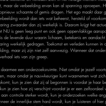
et, maar de verbeelding ervan kan al spanning oproepen. He
 opnieuw schaamte of gemis dragen. Het ego maakt daar g
erbeelding wordt dan iets wat beheerst, hersteld of voork
ring zwaarder dan zij werkelijk is. Daarom krijgt het actue
et NU is geen leeg punt en ook geen oppervlakkige aanspo
 is de levende duur waarin lichaam, betekenis en aandach
aring werkelijk gedragen. Toekomst en verleden kunnen in
elding, maar zij zijn niet zelf aanwezig. Wanneer dat onde
fverhaal iets van zijn greep.
 daarmee een onderzoeksruimte. Niet omdat je jezelf voort
ren, maar omdat je nauwkeuriger kunt waarnemen wat zich v
omt, kun je zien dat zij al begonnen is voordat je haar b
un je zien hoe zij verschijnt voordat je er een zelfoordeel
aan controle sterker wordt, kun je onderzoeken welke ang
neer de innerlijke stem hard wordt, kun je luisteren of hier