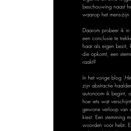
beschouwing naast het
waarop het mens-zijn 
Daarom probeer ik in d
een conclusie te trek
haar als eigen bezit,
die opkomt, een stemm
raakt?
In het vorige blog '
He
zijn abstractie haalde
autonoom ik begint, o
hoe iets wat verschijn
gewone verloop van de
kiest. Een stemming me
woorden voor hebt. Ee