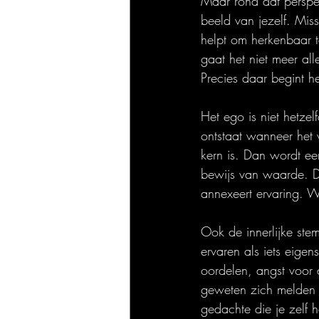
Maar rond dat perspec
beeld van jezelf. Miss
helpt om herkenbaar t
gaat het niet meer al
Precies daar begint h
Het ego is niet hetzel
ontstaat wanneer het 
kern is. Dan wordt e
bewijs van waarde. Da
annexeert ervaring. W
Ook de innerlijke st
ervaren als iets eige
oordelen, angst voor 
geweten zich melden 
gedachte die je zelf 