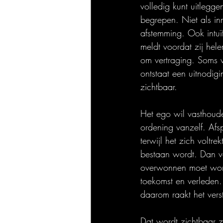
volledig kunt uitlegg
begrepen. Niet als inn
afstemming. Ook intuï
meldt voordat zij hel
om vertraging. Soms v
ontstaat een uitnodigi
zichtbaar.
Het ego wil vasthouden
ordening vanzelf. Afs
terwijl het zich volt
bestaan wordt. Dan ve
overwonnen moet worde
toekomst en verleden. 
daarom raakt het verst
Dat wordt zichtbaar 