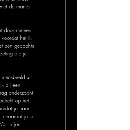
niet de manier 
iet door meteen 
 voordat het ik 
met een gedachte 
eting die je 
t mensbeeld uit 
jk bij een 
raag onderzocht 
betrekt op het 
ordat je haar 
ch voordat je er 
Wat in jou 