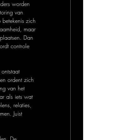
nders worden 
toring van 
 betekenis zich 
rzaamheid, maar 
 plaatsen. Dan 
ordt controle 
 ontstaat 
en ordent zich 
ing van het 
r als iets wat 
ns, relaties, 
men. Juist 
den. De 