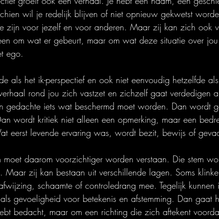
tief groeit ook een verhaal. Je hebt een naam, een geschi
chien wil je redelijk blijven of niet opnieuw gekwetst word
e zijn voor jezelf en voor anderen. Maar zij kan zich ook v
leen om wat er gebeurt, maar om wat deze situatie over jou l
et ego.
fde als het ik-perspectief en ook niet eenvoudig hetzelfde als
verhaal rond jou zich vastzet en zichzelf gaat verdedigen a
en gedachte iets wat beschermd moet worden. Dan wordt gel
n wordt kritiek niet alleen een opmerking, maar een bedr
at eerst levende ervaring was, wordt bezit, bewijs of gevaa
em moet daarom voorzichtiger worden verstaan. Die stem wo
ns. Maar zij kan bestaan uit verschillende lagen. Soms klink
afwijzing, schaamte of controledrang mee. Tegelijk kunnen in
als gevoeligheid voor betekenis en afstemming. Dan gaat h
hebt bedacht, maar om een richting die zich aftekent voorda