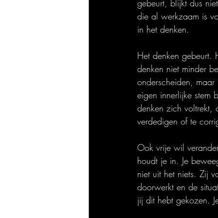
gebeurt, blijkt dus n
die al werkzaam is voo
in het denken.
Het denken gebeurt. H
denken niet minder be
onderscheiden, maar 
eigen innerlijke stem
denken zich voltrekt, 
verdedigen of te corri
Ook vrije wil verander
houdt je in. Je bewee
niet uit het niets. Zij
doorwerkt en de situa
jij dit hebt gekozen. J