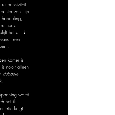
responsiviteit. 
echter van zijn 
n handeling, 
ruimer of 
jft het altijd 
vanuit een 
bent.
Een kamer is 
is nooit alleen 
k 
dubbele 
k.
 Spanning wordt 
h het ik-
tatie krijgt. 