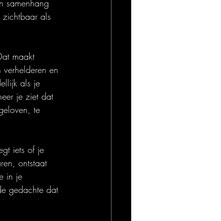
een samenhang 
 zichtbaar als 
Dat maakt 
n verhelderen en 
ijk als je 
er je ziet dat 
 geloven, te 
gt iets of je 
ren, ontstaat 
e in je 
 de gedachte dat 