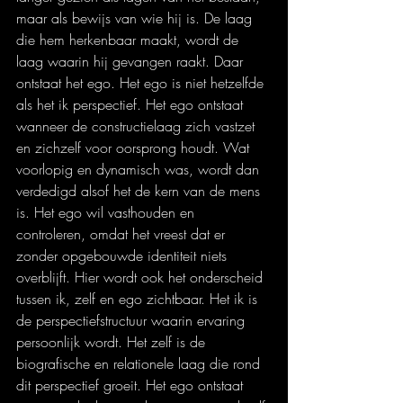
maar als bewijs van wie hij is. De laag 
die hem herkenbaar maakt, wordt de 
laag waarin hij gevangen raakt. Daar 
ontstaat het ego. Het ego is niet hetzelfde 
als het ik perspectief. Het ego ontstaat 
wanneer de constructielaag zich vastzet 
en zichzelf voor oorsprong houdt. Wat 
voorlopig en dynamisch was, wordt dan 
verdedigd alsof het de kern van de mens 
is. Het ego wil vasthouden en 
controleren, omdat het vreest dat er 
zonder opgebouwde identiteit niets 
overblijft. Hier wordt ook het onderscheid 
tussen ik, zelf en ego zichtbaar. Het ik is 
de perspectiefstructuur waarin ervaring 
persoonlijk wordt. Het zelf is de 
biografische en relationele laag die rond 
dit perspectief groeit. Het ego ontstaat 