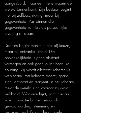
aangestuurd, maar een mens waarin de 
wereld binnenkomt. Zijn bestaan begint 
niet bij zelfbeschikking, maar bij 
gegevenheid. Pas binnen die 
gegevenheid kan iets als persoonlijke 
ervaring ontstaan.
Daarom begint menszijn niet bij keuze, 
maar bij ontvankelijkheid. Die 
ontvankelijkheid is geen abstract 
vermogen en ook geen louter innerlijke 
houding. Zij wordt allereerst lichamelijk 
werkzaam. Het lichaam ademt, spant 
zich, ontspant en reageert. In het lichaam 
meldt de wereld zich voordat zij wordt 
verklaard. Wat verschijnt, komt niet als 
kale informatie binnen, maar als 
gewaarwording, stemming en 
betrokkenheid. Pas in die dubbele 