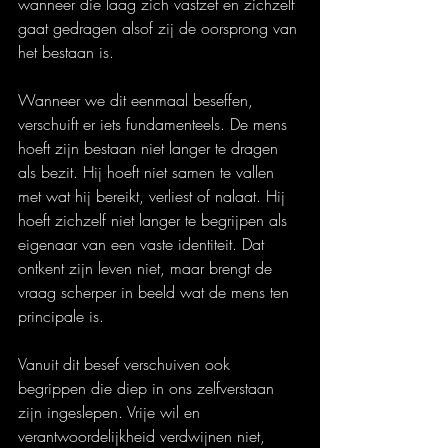
wanneer die laag zich vastzet en zichzelf 
gaat gedragen alsof zij de oorsprong van 
het bestaan is.
Wanneer we dit eenmaal beseffen, 
verschuift er iets fundamenteels. De mens 
hoeft zijn bestaan niet langer te dragen 
als bezit. Hij hoeft niet samen te vallen 
met wat hij bereikt, verliest of nalaat. Hij 
hoeft zichzelf niet langer te begrijpen als 
eigenaar van een vaste identiteit. Dat 
ontkent zijn leven niet, maar brengt de 
vraag scherper in beeld wat de mens ten 
principale is.
Vanuit dit besef verschuiven ook 
begrippen die diep in ons zelfverstaan 
zijn ingeslepen. Vrije wil en 
verantwoordelijkheid verdwijnen niet, 