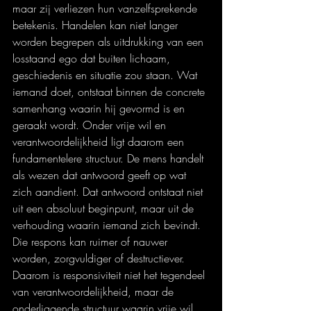
maar zij verliezen hun vanzelfsprekende 
betekenis. Handelen kan niet langer 
worden begrepen als uitdrukking van een 
losstaand ego dat buiten lichaam, 
geschiedenis en situatie zou staan. Wat 
iemand doet, ontstaat binnen de concrete 
samenhang waarin hij gevormd is en 
geraakt wordt. Onder vrije wil en 
verantwoordelijkheid ligt daarom een 
fundamentelere structuur. De mens handelt 
als wezen dat antwoord geeft op wat 
zich aandient. Dat antwoord ontstaat niet 
uit een absoluut beginpunt, maar uit de 
verhouding waarin iemand zich bevindt. 
Die respons kan ruimer of nauwer 
worden, zorgvuldiger of destructiever. 
Daarom is responsiviteit niet het tegendeel 
van verantwoordelijkheid, maar de 
onderliggende structuur waarin vrije wil 