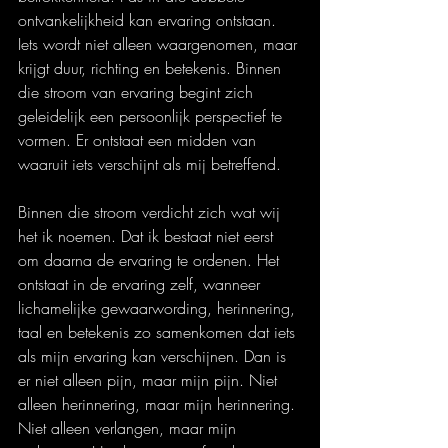
ontvankelijkheid kan ervaring ontstaan. 
Iets wordt niet alleen waargenomen, maar 
krijgt duur, richting en betekenis. Binnen 
die stroom van ervaring begint zich 
geleidelijk een persoonlijk perspectief te 
vormen. Er ontstaat een midden van 
waaruit iets verschijnt als mij betreffend.
Binnen die stroom verdicht zich wat wij 
het ik noemen. Dat ik bestaat niet eerst 
om daarna de ervaring te ordenen. Het 
ontstaat in de ervaring zelf, wanneer 
lichamelijke gewaarwording, herinnering, 
taal en betekenis zo samenkomen dat iets 
als mijn ervaring kan verschijnen. Dan is 
er niet alleen pijn, maar mijn pijn. Niet 
alleen herinnering, maar mijn herinnering. 
Niet alleen verlangen, maar mijn 