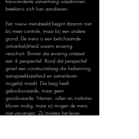
transcendente samenhang waarbinnen 
betekenis zich kan aandienen.
Een nieuw mensbeeld begint daarom niet 
bij meer controle, maar bij een andere 
grond. De mens is een belichaamde 
ontvankelijkheid waarin ervaring 
verschijnt. Binnen die ervaring ontstaat 
een ik perspectief. Rond dat perspectief 
groeit een constructielaag die herkenning, 
aanspreekbaarheid en samenleven 
mogelijk maakt. Die laag heeft 
gebruikswaarde, maar geen 
grondwaarde. Namen, rollen en instituties 
blijven nodig, maar zij mogen de mens 
niet vervangen. Zij moeten het leven 
dienen, zonder te bepalen wat de mens 
in zijn grond is.