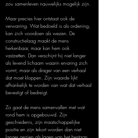
zou samenleven nauwelijks mogelijk zijn.
Maar precies hier ontstaat ook de 
verwarring. Wat bedoeld is als ordening, 
kan zich voordoen als wezen. De 
constructielaag maakt de mens 
herkenbaar, maar kan hem ook 
vastzetten. Dan verschijnt hij niet langer 
als levend lichaam waarin ervaring zich 
vormt, maar als drager van een verhaal 
dat moet kloppen. Zijn waarde lijkt 
afhankelijk te worden van wat dat verhaal 
bevestigt of bedreigt.
Zo gaat de mens samenvallen met wat 
rond hem is opgebouwd. Zijn 
geschiedenis, zijn maatschappelijke 
positie en zijn tekort worden dan niet 
langer gezien als lagen van het bestaan, 