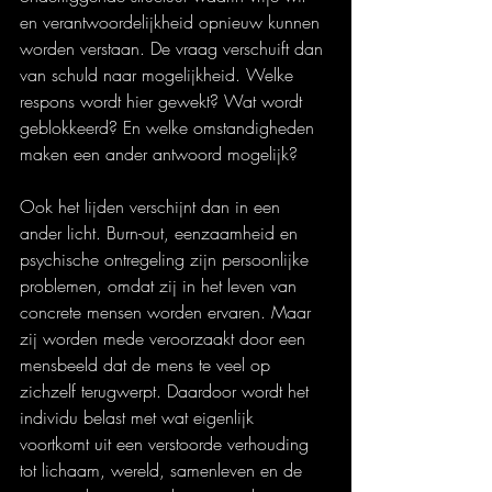
en verantwoordelijkheid opnieuw kunnen 
worden verstaan. De vraag verschuift dan 
van schuld naar mogelijkheid. Welke 
respons wordt hier gewekt? Wat wordt 
geblokkeerd? En welke omstandigheden 
maken een ander antwoord mogelijk?
Ook het lijden verschijnt dan in een 
ander licht. Burn-out, eenzaamheid en 
psychische ontregeling zijn persoonlijke 
problemen, omdat zij in het leven van 
concrete mensen worden ervaren. Maar 
zij worden mede veroorzaakt door een 
mensbeeld dat de mens te veel op 
zichzelf terugwerpt. Daardoor wordt het 
individu belast met wat eigenlijk 
voortkomt uit een verstoorde verhouding 
tot lichaam, wereld, samenleven en de 