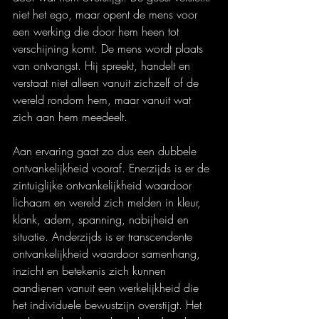
niet het ego, maar opent de mens voor 
een werking die door hem heen tot 
verschijning komt. De mens wordt plaats 
van ontvangst. Hij spreekt, handelt en 
verstaat niet alleen vanuit zichzelf of de 
wereld rondom hem, maar vanuit wat 
zich aan hem meedeelt.
Aan ervaring gaat zo dus een dubbele 
ontvankelijkheid vooraf. Enerzijds is er de 
zintuiglijke ontvankelijkheid waardoor 
lichaam en wereld zich melden in kleur, 
klank, adem, spanning, nabijheid en 
situatie. Anderzijds is er transcendente 
ontvankelijkheid waardoor samenhang, 
inzicht en betekenis zich kunnen 
aandienen vanuit een werkelijkheid die 
het individuele bewustzijn overstijgt. Het 