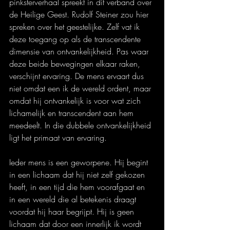
pinksterverhaal spreekt in dit verband over 
de Heilige Geest. Rudolf Steiner zou hier 
spreken over het geestelijke. Zelf vat ik 
deze toegang op als de transcendente 
dimensie van ontvankelijkheid. Pas waar 
deze beide bewegingen elkaar raken, 
verschijnt ervaring. De mens ervaart dus 
niet omdat een ik de wereld ordent, maar 
omdat hij ontvankelijk is voor wat zich 
lichamelijk en transcendent aan hem 
meedeelt. In die dubbele ontvankelijkheid 
ligt het primaat van ervaring.
Ieder mens is een geworpene. Hij begint 
in een lichaam dat hij niet zelf gekozen 
heeft, in een tijd die hem voorafgaat en 
in een wereld die al betekenis draagt 
voordat hij haar begrijpt. Hij is geen 
lichaam dat door een innerlijk ik wordt 