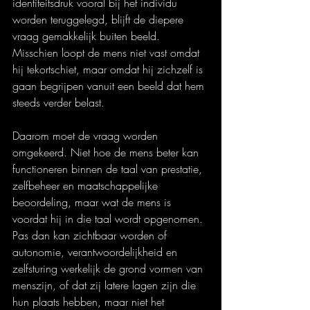
identiteitsdruk vooral bij het individu 
worden teruggelegd, blijft de diepere 
vraag gemakkelijk buiten beeld. 
Misschien loopt de mens niet vast omdat 
hij tekortschiet, maar omdat hij zichzelf is 
gaan begrijpen vanuit een beeld dat hem 
steeds verder belast.
Daarom moet de vraag worden 
omgekeerd. Niet hoe de mens beter kan 
functioneren binnen de taal van prestatie, 
zelfbeheer en maatschappelijke 
beoordeling, maar wat de mens is 
voordat hij in die taal wordt opgenomen. 
Pas dan kan zichtbaar worden of 
autonomie, verantwoordelijkheid en 
zelfsturing werkelijk de grond vormen van 
menszijn, of dat zij latere lagen zijn die 
hun plaats hebben, maar niet het 