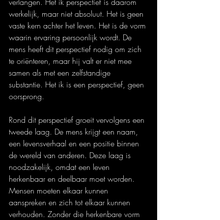
verlangen. Het ik perspectief is daarom 
werkelijk, maar niet absoluut. Het is geen 
vaste kern achter het leven. Het is de vorm 
waarin ervaring persoonlijk wordt. De 
mens heeft dit perspectief nodig om zich 
te oriënteren, maar hij valt er niet mee 
samen als met een zelfstandige 
substantie. Het ik is een perspectief, geen 
oorsprong.
Rond dit perspectief groeit vervolgens een 
tweede laag. De mens krijgt een naam, 
een levensverhaal en een positie binnen 
de wereld van anderen. Deze laag is 
noodzakelijk, omdat een leven 
herkenbaar en deelbaar moet worden. 
Mensen moeten elkaar kunnen 
aanspreken en zich tot elkaar kunnen 
verhouden. Zonder die herkenbare vorm 