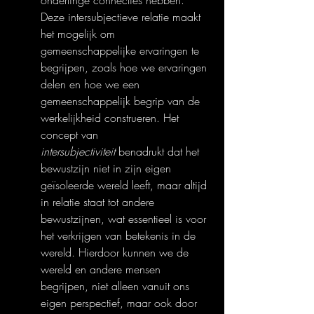
onderlinge connecties hebben. 
Deze intersubjectieve relatie maakt 
het mogelijk om 
gemeenschappelijke ervaringen te 
begrijpen, zoals hoe we ervaringen 
delen en hoe we een 
gemeenschappelijk begrip van de 
werkelijkheid construeren. Het 
concept van 
intersubjectiviteit
 benadrukt dat het 
bewustzijn niet in zijn eigen 
geïsoleerde wereld leeft, maar altijd 
in relatie staat tot andere 
bewustzijnen, wat essentieel is voor 
het verkrijgen van betekenis in de 
wereld. Hierdoor kunnen we de 
wereld en andere mensen 
begrijpen, niet alleen vanuit ons 
eigen perspectief, maar ook door 