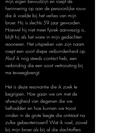
mijn eigen bewustzijn en roept de 
herinnering op aan de persoonlijke rouw 
die ik voelde bij het verlies van mijn 
broer. Hij is slechts 59 jaar geworden. 
Hoewel hij niet meer fysiek aanwezig is, 
blijft hij als het ware in mijn gedachten 
resoneren. Het uitspreken van zijn naam 
roept een soort diepe verbondenheid op. 
Alsof ik nog steeds contact heb, een 
verbinding die een soort vertroosting bij 
me teweegbrengt.
Het is deze resonantie die ik zoek te 
begrijpen. Hoe gaan we om met de 
afwezigheid van degenen die we 
liefhadden en hoe kunnen we troost 
vinden in de grote leegte die ontstaat na 
zulke gebeurtenissen? Wat ik voel, zowel 
bij mijn broer als bij al die slachtoffers 