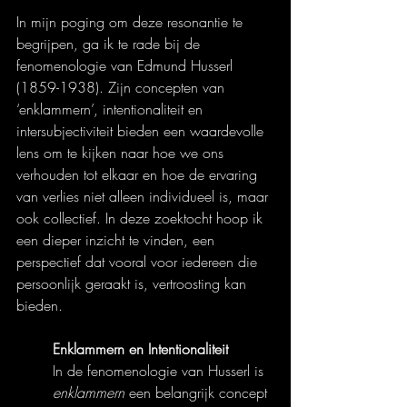
In mijn poging om deze resonantie te 
begrijpen, ga ik te rade bij de 
fenomenologie van Edmund Husserl 
(1859-1938). Zijn concepten van 
‘enklammern’, intentionaliteit en 
intersubjectiviteit bieden een waardevolle 
lens om te kijken naar hoe we ons 
verhouden tot elkaar en hoe de ervaring 
van verlies niet alleen individueel is, maar 
ook collectief. In deze zoektocht hoop ik 
een dieper inzicht te vinden, een 
perspectief dat vooral voor iedereen die 
persoonlijk geraakt is, vertroosting kan 
bieden.
Enklammern en Intentionaliteit
In de fenomenologie van Husserl is 
enklammern
 een belangrijk concept 