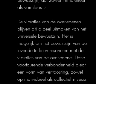
bewustzijn, dat zowel immaterieel 
als vormloos is.
De vibraties van de overledenen 
blijven altijd deel uitmaken van het 
universele bewustzijn. Het is 
mogelijk om het bewustzijn van de 
levende te laten resoneren met de 
vibraties van de overledene. Deze 
voortdurende verbondenheid biedt 
een vorm van vertroosting, zowel 
op individueel als collectief niveau. 
Het besef dat de resonantie met 
degenen die we verloren hebben 
nooit echt verloren gaat, kan ons 
troost bieden en helpen de ervaring 
van verlies om te vormen van leegte 
naar een voortdurende 
aanwezigheid.