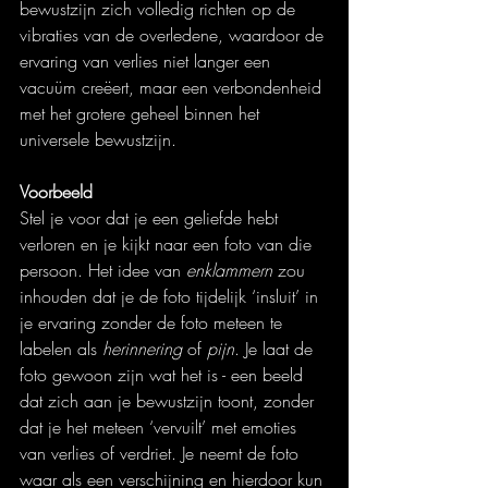
bewustzijn zich volledig richten op de 
vibraties van de overledene, waardoor de 
ervaring van verlies niet langer een 
vacuüm creëert, maar een verbondenheid 
met het grotere geheel binnen het 
universele bewustzijn.
Voorbeeld
Stel je voor dat je een geliefde hebt 
verloren en je kijkt naar een foto van die 
persoon. Het idee van 
enklammern
 zou 
inhouden dat je de foto tijdelijk ‘insluit’ in 
je ervaring zonder de foto meteen te 
labelen als 
herinnering
 of 
pijn
. Je laat de 
foto gewoon zijn wat het is - een beeld 
dat zich aan je bewustzijn toont, zonder 
dat je het meteen ‘vervuilt’ met emoties 
van verlies of verdriet. Je neemt de foto 
waar als een verschijning en hierdoor kun 