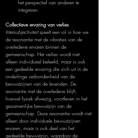
het perspectief van anderen te 
integreren.
Collectieve ervaring van verlies
Intersubjectiviteit
 speelt een rol in hoe we 
de resonantie met de vibraties van de 
overledene ervaren binnen de 
gemeenschap. Het verlies wordt niet 
alleen individueel beleefd, maar is ook 
een gedeelde ervaring die zich uit in de 
onderlinge verbondenheid van de 
bewustzijnen van de levenden. De 
resonantie met de overledene blijft, 
hoewel fysiek afwezig, voortleven in het 
gezamenlijke bewustzijn van de 
gemeenschap. Deze resonantie wordt niet 
alleen door individuele bewustzijnen 
ervaren, maar is ook deel van het 
gedeelde bewustzijn, waardoor de 