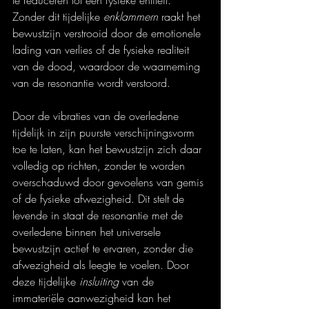
te reduceren tot een fysieke entiteit. 
Zonder dit tijdelijke 
enklammern
 raakt het 
bewustzijn verstrooid door de emotionele 
lading van verlies of de fysieke realiteit 
van de dood, waardoor de waarneming 
van de resonantie wordt verstoord.
Door de vibraties van de overledene 
tijdelijk in zijn puurste verschijningsvorm 
toe te laten, kan het bewustzijn zich daar 
volledig op richten, zonder te worden 
overschaduwd door gevoelens van gemis 
of de fysieke afwezigheid. Dit stelt de 
levende in staat de resonantie met de 
overledene binnen het universele 
bewustzijn actief te ervaren, zonder die 
afwezigheid als leegte te voelen. Door 
deze tijdelijke 
insluiting
 van de 
immateriële aanwezigheid kan het 