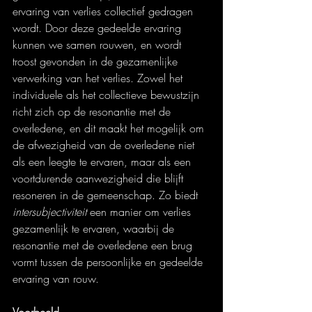
ervaring van verlies collectief gedragen 
wordt. Door deze gedeelde ervaring 
kunnen we samen rouwen, en wordt 
troost gevonden in de gezamenlijke 
verwerking van het verlies. Zowel het 
individuele als het collectieve bewustzijn 
richt zich op de resonantie met de 
overledene, en dit maakt het mogelijk om 
de afwezigheid van de overledene niet 
als een leegte te ervaren, maar als een 
voortdurende aanwezigheid die blijft 
resoneren in de gemeenschap. Zo biedt 
intersubjectiviteit
 een manier om verlies 
gezamenlijk te ervaren, waarbij de 
resonantie met de overledene een brug 
vormt tussen de persoonlijke en gedeelde 
ervaring van rouw.