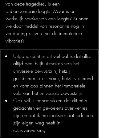
van deze tragedies, is een 
onbenoembare leegte. Maar is er 
werkelijk sprake van een leegte? Kunnen 
we door middel van resonantie nog in 
verbinding blijven met de immateriële 
vibraties?
Uitgangspunt in dit verhaal is dat alles 
altijd deel blijft uitmaken van het 
universele bewustzijn, hetzij 
gesublimeerd als vorm, hetzij vibrerend 
en vormloos binnen het immateriële 
veld van het universele bewustzijn.
Ook wil ik benadrukken dat dit mijn 
gedachten en gevoelens over verlies 
zijn en dat ik me realiseer dat iedereen 
zijn eigen weg heeft in 
rouwverwerking.