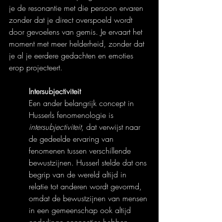
je de resonantie met die persoon ervaren 
zonder dat je direct overspoeld wordt 
door gevoelens van gemis. Je ervaart het 
moment met meer helderheid, zonder dat 
je al je eerdere gedachten en emoties 
erop projecteert.
Intersubjectiviteit
Een ander belangrijk concept in 
Husserls fenomenologie is 
intersubjectiviteit
, dat verwijst naar 
de gedeelde ervaring van 
fenomenen tussen verschillende 
bewustzijnen. Husserl stelde dat ons 
begrip van de wereld altijd in 
relatie tot anderen wordt gevormd, 
omdat de bewustzijnen van mensen 
in een gemeenschap ook altijd 