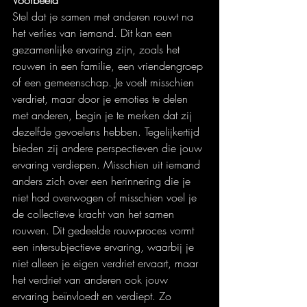
Voorbeeld
Stel dat je samen met anderen rouwt na 
het verlies van iemand. Dit kan een 
gezamenlijke ervaring zijn, zoals het 
rouwen in een familie, een vriendengroep 
of een gemeenschap. Je voelt misschien 
verdriet, maar door je emoties te delen 
met anderen, begin je te merken dat zij 
dezelfde gevoelens hebben. Tegelijkertijd 
bieden zij andere perspectieven die jouw 
ervaring verdiepen. Misschien uit iemand 
anders zich over een herinnering die je 
niet had overwogen of misschien voel je 
de collectieve kracht van het samen 
rouwen. Dit gedeelde rouwproces vormt 
een intersubjectieve ervaring, waarbij je 
niet alleen je eigen verdriet ervaart, maar 
het verdriet van anderen ook jouw 
ervaring beïnvloedt en verdiept. Zo 