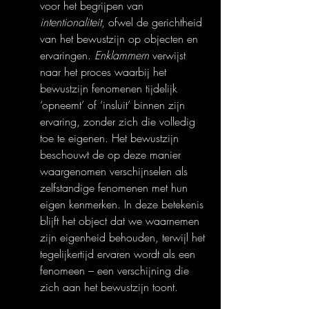
voor het begrijpen van 
intentionaliteit
, ofwel de gerichtheid 
van het bewustzijn op objecten en 
ervaringen. 
Enklammern
 verwijst 
naar het proces waarbij het 
bewustzijn fenomenen tijdelijk 
‘opneemt’ of ‘insluit’ binnen zijn 
ervaring, zonder zich die volledig 
toe te eigenen. Het bewustzijn 
beschouwt de op deze manier 
waargenomen verschijnselen als 
zelfstandige fenomenen met hun 
eigen kenmerken. In deze betekenis 
blijft het object dat we waarnemen 
zijn eigenheid behouden, terwijl het 
tegelijkertijd ervaren wordt als een 
fenomeen – een verschijning die 
zich aan het bewustzijn toont.