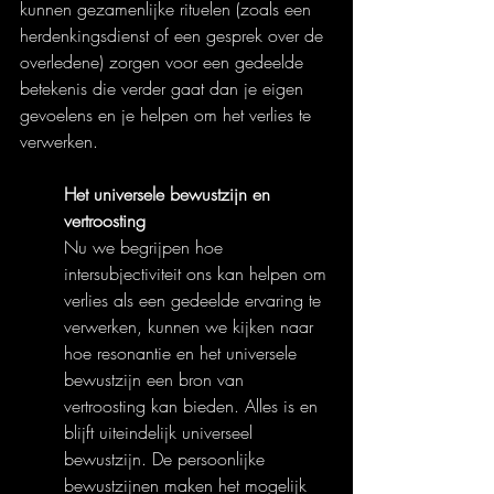
kunnen gezamenlijke rituelen (zoals een 
herdenkingsdienst of een gesprek over de 
overledene) zorgen voor een gedeelde 
betekenis die verder gaat dan je eigen 
gevoelens en je helpen om het verlies te 
verwerken.
Het universele bewustzijn en 
vertroosting
Nu we begrijpen hoe 
intersubjectiviteit ons kan helpen om 
verlies als een gedeelde ervaring te 
verwerken, kunnen we kijken naar 
hoe resonantie en het universele 
bewustzijn een bron van 
vertroosting kan bieden. Alles is en 
blijft uiteindelijk universeel 
bewustzijn. De persoonlijke 
bewustzijnen maken het mogelijk 