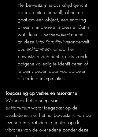
Het bewustzijn is dus altijd gericht 
op iets buiten zichzelf, of het nu 
gaat om een object, een ervaring 
of een immateriële impressie. Dat is 
wat Husserl 
intentionaliteit
 noemt. 
En deze i
ntentionaliteit
 veronderstelt 
dus 
enklammern
, omdat het 
bewustzijn zich richt op iets zonder 
datgene volledig te identificeren of 
te beïnvloeden door vooroordelen 
of eerdere interpretaties.
Toepassing op verlies en resonantie
Wanneer het concept van 
enklammern
 wordt toegepast op de 
overledene, stelt het het bewustzijn van de 
levende in staat zich te richten op de 
vibraties van de overledene zonder deze 