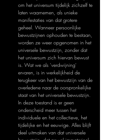
om het universum tijdelijk zichzelf te 
laten waarnemen, als unieke 
manifestaties van dat grotere 
geheel. Wanneer persoonlijke 
bewustzijnen ophouden te bestaan, 
worden ze weer opgenomen in het 
universele bewustzijn, zonder dat 
het universum zich hiervan bewust 
is. Wat we als 'verdwijning' 
ervaren, is in werkelijkheid de 
terugkeer van het bewustzijn van de 
overledene naar de oorspronkelijke 
staat van het universele bewustzijn. 
In deze toestand is er geen 
onderscheid meer tussen het 
individuele en het collectieve, het 
tijdelijke en het eeuwige. Alles blijft 
deel uitmaken van dat universele 