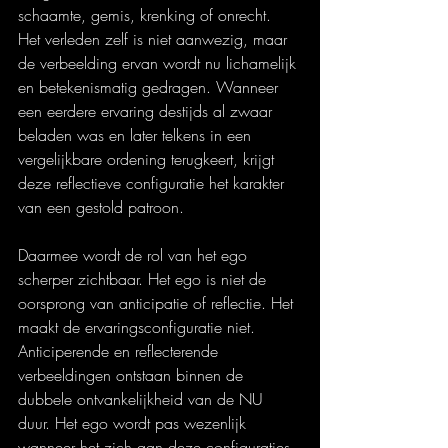
schaamte, gemis, krenking of onrecht. 
Het verleden zelf is niet aanwezig, maar 
de verbeelding ervan wordt nu lichamelijk 
en betekenismatig gedragen. Wanneer 
een eerdere ervaring destijds al zwaar 
beladen was en later telkens in een 
vergelijkbare ordening terugkeert, krijgt 
deze reflectieve configuratie het karakter 
van een gestold patroon.
Daarmee wordt de rol van het ego 
scherper zichtbaar. Het ego is niet de 
oorsprong van anticipatie of reflectie. Het 
maakt de ervaringsconfiguratie niet. 
Anticiperende en reflecterende 
verbeeldingen ontstaan binnen de 
dubbele ontvankelijkheid van de NU 
duur. Het ego wordt pas wezenlijk 
wanneer het zich aan deze configuraties 