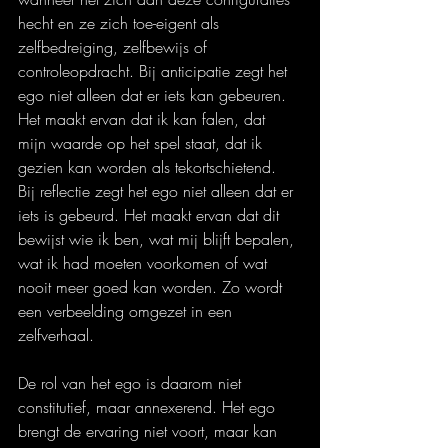
hecht en ze zich toe-eigent als 
zelfbedreiging, zelfbewijs of 
controleopdracht. Bij anticipatie zegt het 
ego niet alleen dat er iets kan gebeuren. 
Het maakt ervan dat ik kan falen, dat 
mijn waarde op het spel staat, dat ik 
gezien kan worden als tekortschietend. 
Bij reflectie zegt het ego niet alleen dat er 
iets is gebeurd. Het maakt ervan dat dit 
bewijst wie ik ben, wat mij blijft bepalen, 
wat ik had moeten voorkomen of wat 
nooit meer goed kan worden. Zo wordt 
een verbeelding omgezet in een 
zelfverhaal.
De rol van het ego is daarom niet 
constitutief, maar annexerend. Het ego 
brengt de ervaring niet voort, maar kan 