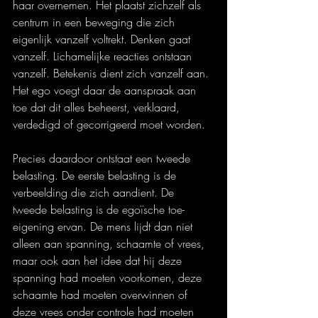
haar overnemen. Het plaatst zichzelf als 
centrum in een beweging die zich 
eigenlijk vanzelf voltrekt. Denken gaat 
vanzelf. Lichamelijke reacties ontstaan 
vanzelf. Betekenis dient zich vanzelf aan. 
Het ego voegt daar de aanspraak aan 
toe dat dit alles beheerst, verklaard, 
verdedigd of gecorrigeerd moet worden.
Precies daardoor ontstaat een tweede 
belasting. De eerste belasting is de 
verbeelding die zich aandient. De 
tweede belasting is de egoïsche toe-
eigening ervan. De mens lijdt dan niet 
alleen aan spanning, schaamte of vrees, 
maar ook aan het idee dat hij deze 
spanning had moeten voorkomen, deze 
schaamte had moeten overwinnen of 
deze vrees onder controle had moeten 