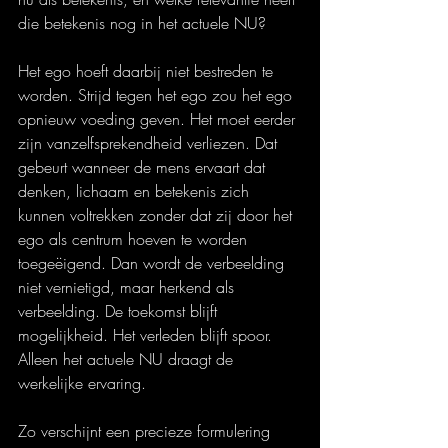
die betekenis nog in het actuele NU?
Het ego hoeft daarbij niet bestreden te 
worden. Strijd tegen het ego zou het ego 
opnieuw voeding geven. Het moet eerder 
zijn vanzelfsprekendheid verliezen. Dat 
gebeurt wanneer de mens ervaart dat 
denken, lichaam en betekenis zich 
kunnen voltrekken zonder dat zij door het 
ego als centrum hoeven te worden 
toegeëigend. Dan wordt de verbeelding 
niet vernietigd, maar herkend als 
verbeelding. De toekomst blijft 
mogelijkheid. Het verleden blijft spoor. 
Alleen het actuele NU draagt de 
werkelijke ervaring.
Zo verschijnt een precieze formulering 