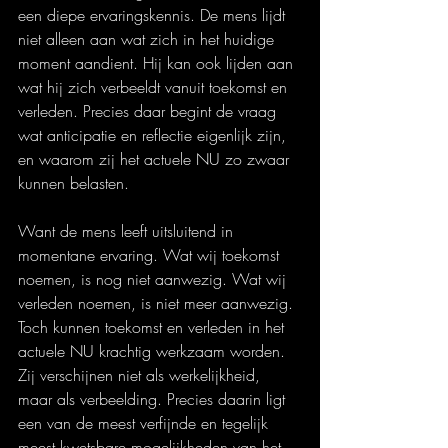
een diepe ervaringskennis. De mens lijdt 
niet alleen aan wat zich in het huidige 
moment aandient. Hij kan ook lijden aan 
wat hij zich verbeeldt vanuit toekomst en 
verleden. Precies daar begint de vraag 
wat anticipatie en reflectie eigenlijk zijn, 
en waarom zij het actuele NU zo zwaar 
kunnen belasten.
Want de mens leeft uitsluitend in 
momentane ervaring. Wat wij toekomst 
noemen, is nog niet aanwezig. Wat wij 
verleden noemen, is niet meer aanwezig. 
Toch kunnen toekomst en verleden in het 
actuele NU krachtig werkzaam worden. 
Zij verschijnen niet als werkelijkheid, 
maar als verbeelding. Precies daarin ligt 
een van de meest verfijnde en tegelijk 
meest kwetsbare mogelijkheden van het 