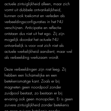
actuele zintuiglijkheid alleen, maar zich 
vormt uit dubbele ontvankelijkheid, 
kunnen ook toekomst en verleden als 
verbeeldingsconfiguraties in het NU 
verschijnen. Anticipatie en reflectie 
ontstaan dus niet uit het ego. Zij zijn 
mogelijk doordat het actuele NU 
ontvankelijk is voor wat zich niet als 
actuele werkelijkheid aandient, maar wel 
als verbeelding werkzaam wordt.
Deze verbeeldingen zijn niet leeg. Zij 
hebben een lichamelijke en een 
betekenismatige kant. Zoals er bij 
magneten geen noordpool zonder 
zuidpool bestaat, zo bestaan er bij 
ervaring ook geen monopolen. Er is geen 
zuivere zintuiglijkheid zonder betekenis 
en geen zuivere betekenis zonder 