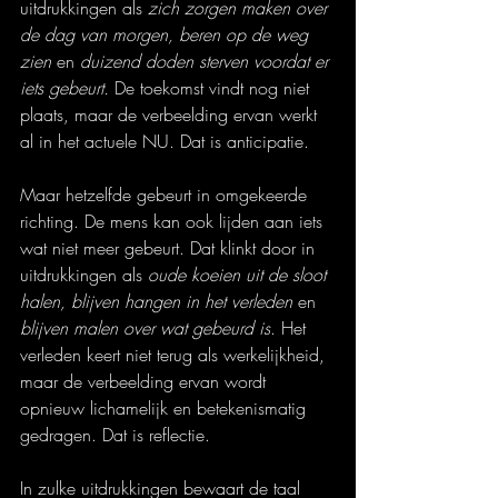
uitdrukkingen als 
zich zorgen maken over 
de dag van morgen, beren op de weg 
zien 
en
 duizend doden sterven voordat er 
iets gebeurt. 
De toekomst vindt nog niet 
plaats, maar de verbeelding ervan werkt 
al in het actuele NU. Dat is anticipatie.
Maar hetzelfde gebeurt in omgekeerde 
richting. De mens kan ook lijden aan iets 
wat niet meer gebeurt. Dat klinkt door in 
uitdrukkingen als 
oude koeien uit de sloot 
halen, blijven hangen in het verleden 
en
blijven malen over wat gebeurd is
. Het 
verleden keert niet terug als werkelijkheid, 
maar de verbeelding ervan wordt 
opnieuw lichamelijk en betekenismatig 
gedragen. Dat is reflectie.
In zulke uitdrukkingen bewaart de taal 