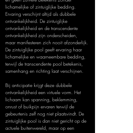
lichamelijke of zintuiglijke bedding. 
Ervaring verschijnt altijd als dubbele 
ontvankelijkheid. De zintuiglijke 
ontvankelijkheid en de transcendente 
ontvankelijkheid zijn onderscheiden, 
maar manifesteren zich nooit afzonderlijk. 
De zintuiglijke pool geeft ervaring haar 
lichamelijke en waarneembare bedding, 
terwijl de transcendente pool betekenis, 
samenhang en richting laat verschijnen.
Bij anticipatie krijgt deze dubbele 
ontvankelijkheid een virtuele vorm. Het 
lichaam kan spanning, beklemming, 
onrust of buikpijn ervaren terwijl de 
gebeurtenis zelf nog niet plaatsvindt. De 
zintuiglijke pool is dan niet gericht op de 
actuele buitenwereld, maar op een 