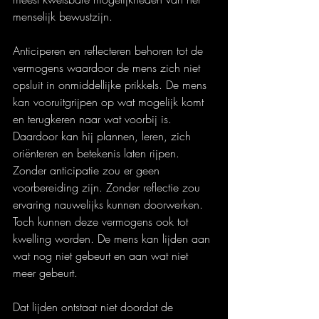
menselijk bewustzijn.
Anticiperen en reflecteren behoren tot de 
vermogens waardoor de mens zich niet 
opsluit in onmiddellijke prikkels. De mens 
kan vooruitgrijpen op wat mogelijk komt 
en terugkeren naar wat voorbij is. 
Daardoor kan hij plannen, leren, zich 
oriënteren en betekenis laten rijpen. 
Zonder anticipatie zou er geen 
voorbereiding zijn. Zonder reflectie zou 
ervaring nauwelijks kunnen doorwerken. 
Toch kunnen deze vermogens ook tot 
kwelling worden. De mens kan lijden aan 
wat nog niet gebeurt en aan wat niet 
meer gebeurt.
Dat lijden ontstaat niet doordat de 