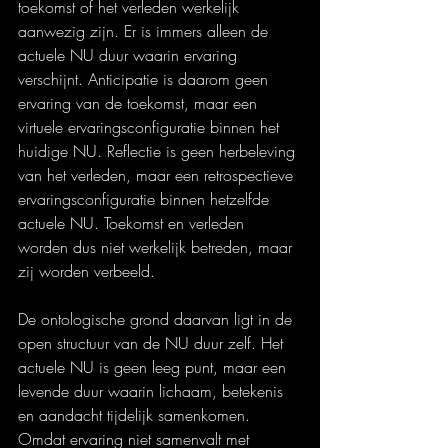
toekomst of het verleden werkelijk 
aanwezig zijn. Er is immers alleen de 
actuele NU duur waarin ervaring 
verschijnt. Anticipatie is daarom geen 
ervaring van de toekomst, maar een 
virtuele ervaringsconfiguratie binnen het 
huidige NU. Reflectie is geen herbeleving 
van het verleden, maar een retrospectieve 
ervaringsconfiguratie binnen hetzelfde 
actuele NU. Toekomst en verleden 
worden dus niet werkelijk betreden, maar 
zij worden verbeeld.
De ontologische grond daarvan ligt in de 
open structuur van de NU duur zelf. Het 
actuele NU is geen leeg punt, maar een 
levende duur waarin lichaam, betekenis 
en aandacht tijdelijk samenkomen. 
Omdat ervaring niet samenvalt met 