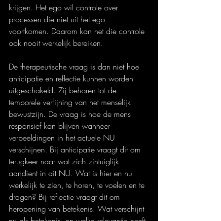
krijgen. Het ego wil controle over 
processen die niet uit het ego 
voortkomen. Daarom kan het die controle 
ook nooit werkelijk bereiken.
De therapeutische vraag is dan niet hoe 
anticipatie en reflectie kunnen worden 
uitgeschakeld. Zij behoren tot de 
temporele verfijning van het menselijk 
bewustzijn. De vraag is hoe de mens 
responsief kan blijven wanneer 
verbeeldingen in het actuele NU 
verschijnen. Bij anticipatie vraagt dit om 
terugkeer naar wat zich zintuiglijk 
aandient in dit NU. Wat is hier en nu 
werkelijk te zien, te horen, te voelen en te 
dragen? Bij reflectie vraagt dit om 
heropening van betekenis. Wat verschijnt 
nu als betekenis, en welke relevantie heeft 