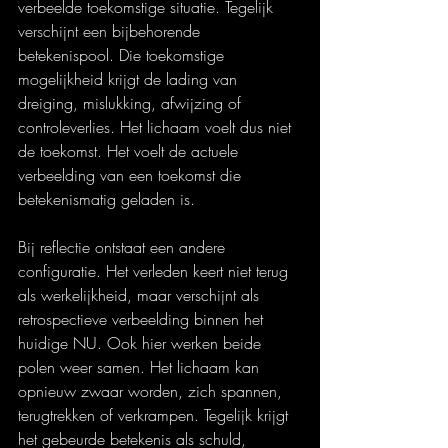
verbeelde toekomstige situatie. Tegelijk 
verschijnt een bijbehorende 
betekenispool. Die toekomstige 
mogelijkheid krijgt de lading van 
dreiging, mislukking, afwijzing of 
controleverlies. Het lichaam voelt dus niet 
de toekomst. Het voelt de actuele 
verbeelding van een toekomst die 
betekenismatig geladen is.
Bij reflectie ontstaat een andere 
configuratie. Het verleden keert niet terug 
als werkelijkheid, maar verschijnt als 
retrospectieve verbeelding binnen het 
huidige NU. Ook hier werken beide 
polen weer samen. Het lichaam kan 
opnieuw zwaar worden, zich spannen, 
terugtrekken of verkrampen. Tegelijk krijgt 
het gebeurde betekenis als schuld, 