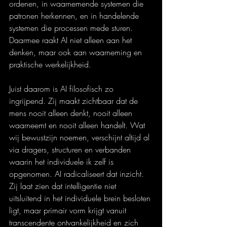
ordenen, in waarnemende systemen die 
patronen herkennen, en in handelende 
systemen die processen mede sturen. 
Daarmee raakt AI niet alleen aan het 
denken, maar ook aan waarneming en 
praktische werkelijkheid.
Juist daarom is AI filosofisch zo 
ingrijpend. Zij maakt zichtbaar dat de 
mens nooit alleen denkt, nooit alleen 
waarneemt en nooit alleen handelt. Wat 
wij bewustzijn noemen, verschijnt altijd al 
via dragers, structuren en verbanden 
waarin het individuele ik zelf is 
opgenomen. AI radicaliseert dat inzicht. 
Zij laat zien dat intelligentie niet 
uitsluitend in het individuele brein besloten 
ligt, maar primair vorm krijgt vanuit 
transcendente ontvankelijkheid en zich 