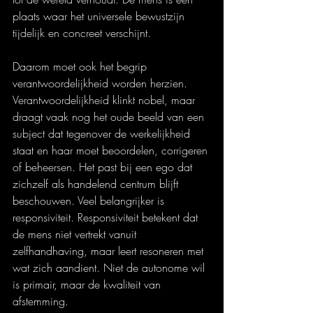
plaats waar het universele bewustzijn 
tijdelijk en concreet verschijnt.
Daarom moet ook het begrip 
verantwoordelijkheid worden herzien. 
Verantwoordelijkheid klinkt nobel, maar 
draagt vaak nog het oude beeld van een 
subject dat tegenover de werkelijkheid 
staat en haar moet beoordelen, corrigeren 
of beheersen. Het past bij een ego dat 
zichzelf als handelend centrum blijft 
beschouwen. Veel belangrijker is 
responsiviteit. Responsiviteit betekent dat 
de mens niet vertrekt vanuit 
zelfhandhaving, maar leert resoneren met 
wat zich aandient. Niet de autonome wil 
is primair, maar de kwaliteit van 
afstemming.