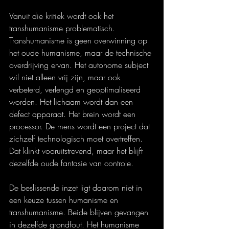
Vanuit die kritiek wordt ook het 
transhumanisme problematisch. 
Transhumanisme is geen overwinning op 
het oude humanisme, maar de technische 
overdrijving ervan. Het autonome subject 
wil niet alleen vrij zijn, maar ook 
verbeterd, verlengd en geoptimaliseerd 
worden. Het lichaam wordt dan een 
defect apparaat. Het brein wordt een 
processor. De mens wordt een project dat 
zichzelf technologisch moet overtreffen. 
Dat klinkt vooruitstrevend, maar het blijft 
dezelfde oude fantasie van controle.
De beslissende inzet ligt daarom niet in 
een keuze tussen humanisme en 
transhumanisme. Beide blijven gevangen 
in dezelfde grondfout. Het humanisme 