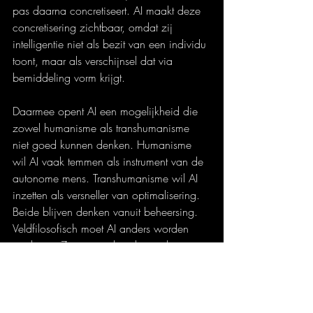
pas daarna concretiseert. AI maakt deze 
concretisering zichtbaar, omdat zij 
intelligentie niet als bezit van een individu 
toont, maar als verschijnsel dat via 
bemiddeling vorm krijgt.
Daarmee opent AI een mogelijkheid die 
zowel humanisme als transhumanisme 
niet goed kunnen denken. Humanisme 
wil AI vaak temmen als instrument van de 
autonome mens. Transhumanisme wil AI 
inzetten als versneller van optimalisering. 
Beide blijven denken vanuit beheersing. 
Veldfilosofisch moet AI anders worden 
geplaatst. Zij is geen knecht van het 
subject en geen opstap naar de 
supermens, maar een nieuwe 
resonantielaag waarin informatie, 
waarneming en betekenis opnieuw 