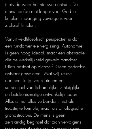
individu werd het nieuwe centrum. De 
mens hoefde niet langer voor God te 
knielen, maar ging vervolgens voor 
zichzelf knielen.
Vanuit veldfilosofisch perspectief is dat 
een fundamentele vergissing. Autonomie 
is geen hoog ideaal, maar een abstractie 
die de werkelijkheid geweld aandoet. 
Niets bestaat op zichzelf. Geen gedachte 
ontstaat geïsoleerd. Wat wij keuze 
noemen, krijgt vorm binnen een 
samenspel van lichamelijke, zintuiglijke 
en betekenismatige ontvankelijkheden. 
Alles is met alles verbonden, niet als 
troostrijke formule, maar als ontologische 
grondstructuur. De mens is geen 
zelfstandig beginsel dat zich vervolgens 
tot de wereld verhoudt. De mens is een 