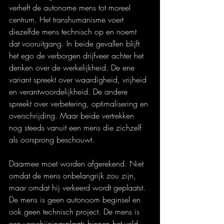
verheft de autonome mens tot moreel 
centrum. Het transhumanisme voert 
diezelfde mens technisch op en noemt 
dat vooruitgang. In beide gevallen blijft 
het ego de verborgen drijfveer achter het 
denken over de werkelijkheid. De ene 
variant spreekt over waardigheid, vrijheid 
en verantwoordelijkheid. De andere 
spreekt over verbetering, optimalisering en 
overschrijding. Maar beide vertrekken 
nog steeds vanuit een mens die zichzelf 
als oorsprong beschouwt.
Daarmee moet worden afgerekend. Niet 
omdat de mens onbelangrijk zou zijn, 
maar omdat hij verkeerd wordt geplaatst. 
De mens is geen autonoom beginsel en 
ook geen technisch project. De mens is 
een verschijningsplaats binnen het veld 