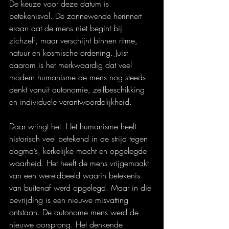
De keuze voor deze datum is 
betekenisvol. De zonnewende herinnert 
eraan dat de mens niet begint bij 
zichzelf, maar verschijnt binnen ritme, 
natuur en kosmische ordening. Juist 
daarom is het merkwaardig dat veel 
modern humanisme de mens nog steeds 
denkt vanuit autonomie, zelfbeschikking 
en individuele verantwoordelijkheid.
Daar wringt het. Het humanisme heeft 
historisch veel betekend in de strijd tegen 
dogma’s, kerkelijke macht en opgelegde 
waarheid. Het heeft de mens vrijgemaakt 
van een wereldbeeld waarin betekenis 
van buitenaf werd opgelegd. Maar in die 
bevrijding is een nieuwe misvatting 
ontstaan. De autonome mens werd de 
nieuwe oorsprong. Het denkende 