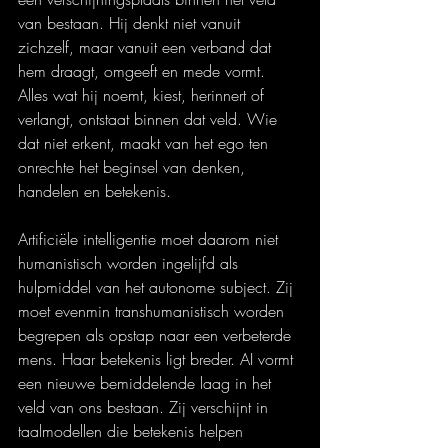
van bestaan. Hij denkt niet vanuit 
zichzelf, maar vanuit een verband dat 
hem draagt, omgeeft en mede vormt. 
Alles wat hij noemt, kiest, herinnert of 
verlangt, ontstaat binnen dat veld. Wie 
dat niet erkent, maakt van het ego ten 
onrechte het beginsel van denken, 
handelen en betekenis.
Artificiële intelligentie moet daarom niet 
humanistisch worden ingelijfd als 
hulpmiddel van het autonome subject. Zij 
moet evenmin transhumanistisch worden 
begrepen als opstap naar een verbeterde 
mens. Haar betekenis ligt breder. AI vormt 
een nieuwe bemiddelende laag in het 
veld van ons bestaan. Zij verschijnt in 
taalmodellen die betekenis helpen 