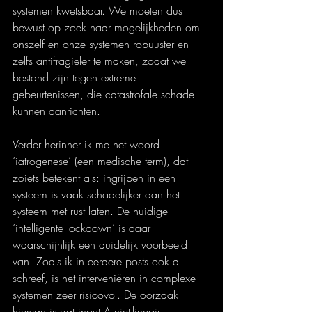
systemen kwetsbaar. We moeten dus 
bewust op zoek naar mogelijkheden om 
onszelf en onze systemen robuuster en 
zelfs antifragieler te maken, zodat we 
bestand zijn tegen extreme 
gebeurtenissen, die catastrofale schade 
kunnen aanrichten.
Verder herinner ik me het woord 
‘iatrogenese’ (een medische term), dat 
zoiets betekent als: ingrijpen in een 
systeem is vaak schadelijker dan het 
systeem met rust laten. De huidige 
‘intelligente lockdown’ is daar 
waarschijnlijk een duidelijk voorbeeld 
van. Zoals ik in eerdere posts ook al 
schreef, is het interveniëren in complexe 
systemen zeer risicovol. De oorzaak 
hiervan is dat input A niet-lineair 