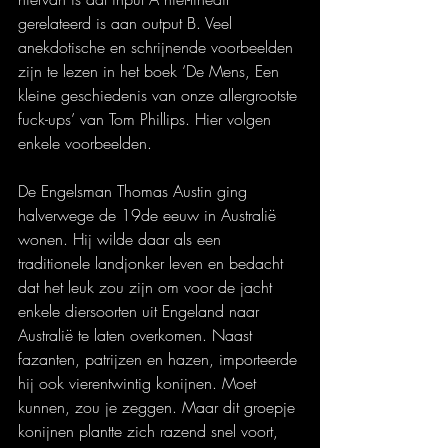
gerelateerd is aan output B. Veel 
anekdotische en schrijnende voorbeelden 
zijn te lezen in het boek ‘De Mens, Een 
kleine geschiedenis van onze allergrootste 
fuck-ups’ van Tom Phillips. Hier volgen 
enkele voorbeelden.
De Engelsman Thomas Austin ging 
halverwege de 19de eeuw in Australië 
wonen. Hij wilde daar als een 
traditionele landjonker leven en bedacht 
dat het leuk zou zijn om voor de jacht 
enkele diersoorten uit Engeland naar 
Australië te laten overkomen. Naast 
fazanten, patrijzen en hazen, importeerde 
hij ook vierentwintig konijnen. Moet 
kunnen, zou je zeggen. Maar dit groepje 
konijnen plantte zich razend snel voort, 