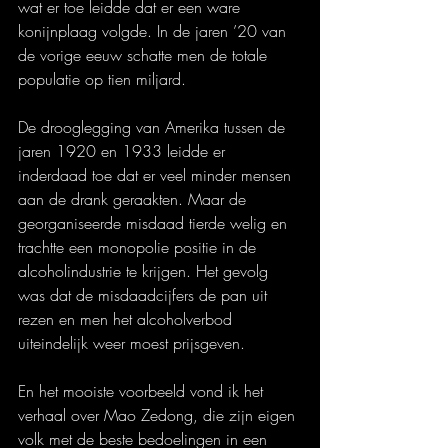
wat er toe leidde dat er een ware 
konijnplaag volgde. In de jaren ’20 van 
de vorige eeuw schatte men de totale 
populatie op tien miljard.
De drooglegging van Amerika tussen de 
jaren 1920 en 1933 leidde er 
inderdaad toe dat er veel minder mensen 
aan de drank geraakten. Maar de 
georganiseerde misdaad tierde welig en 
trachtte een monopolie positie in de 
alcoholindustrie te krijgen. Het gevolg 
was dat de misdaadcijfers de pan uit 
rezen en men het alcoholverbod 
uiteindelijk weer moest prijsgeven.
En het mooiste voorbeeld vond ik het 
verhaal over Mao Zedong, die zijn eigen 
volk met de beste bedoelingen in een 