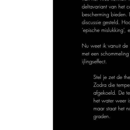
deltavariant van het 
bescherming bieden. 
discussie gesteld. Ho
‘epische mislukking’, 
Nu weet ik vanuit de m
met een schommeling 
ijlingseffect.
Stel je zet de t
Zodra die temper
afgekoeld. De t
het water weer 
maar staat het n
graden.