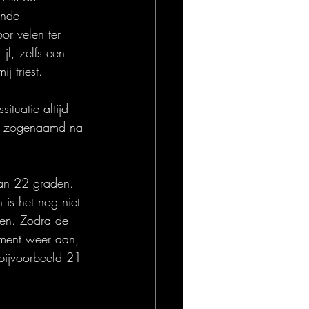
ende 
r velen ter 
l, zelfs een 
j triest.
ituatie altijd 
en zogenaamd na-
van 22 graden. 
 is het nog niet 
den. Zodra de 
ement weer aan, 
 bijvoorbeeld 21 