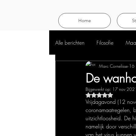
Home
S
Alle berichten
Filosofie
Maat
Marc Cornelisse
16 
De wanho
Bijgewerkt op:
17 nov 202
Beoordeeld met NaN 
Vrijdagavond (12 nove
coronamaatregelen, b
uitzichtloosheid. De 
namelijk door verschi
van het virus kunnen 