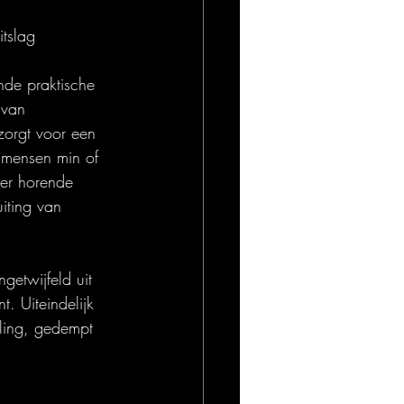
itslag
nde praktische 
 van 
zorgt voor een 
 mensen min of 
er horende 
iting van 
getwijfeld uit 
. Uiteindelijk 
eling, gedempt 