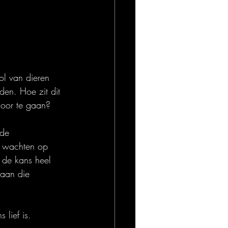
ol van dieren 
den. Hoe zit dit 
rdoor te gaan?
de 
e wachten op 
 de kans heel 
 aan die 
lief is.