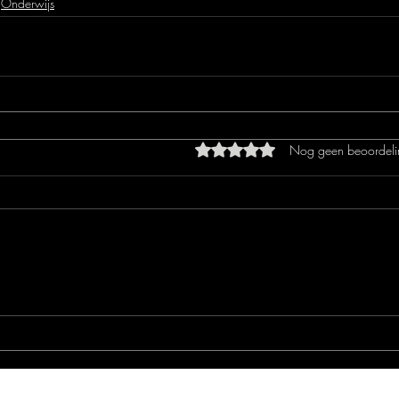
Onderwijs
Beoordeeld met 0 uit 5 sterren
Nog geen beoordeli