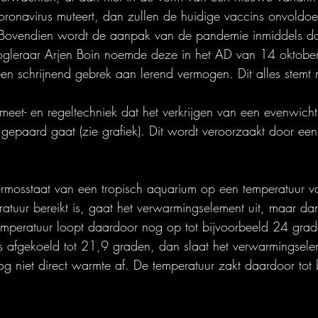
coronavirus muteert, dan zullen de huidige vaccins onvoldo
Bovendien wordt de aanpak van de pandemie inmiddels doo
ogleraar Arjen Boin noemde deze in het AD van 14 oktober j
een schrijnend gebrek aan lerend vermogen. Dit alles stemt mi
eet- en regeltechniek dat het verkrijgen van een evenwichtss
gepaard gaat (zie grafiek). Dit wordt veroorzaakt door e
hermosstaat van een tropisch aquarium op een temperatuur 
atuur bereikt is, gaat het verwarmingselement uit, maar dan
emperatuur loopt daardoor nog op tot bijvoorbeeld 24 gra
is afgekoeld tot 21,9 graden, dan slaat het verwarmingsel
og niet direct warmte af. De temperatuur zakt daardoor tot