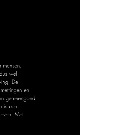
n mensen, 
dus wel 
ving. De 
smettingen en 
sten gemeengoed 
 is een 
egeven. Met 