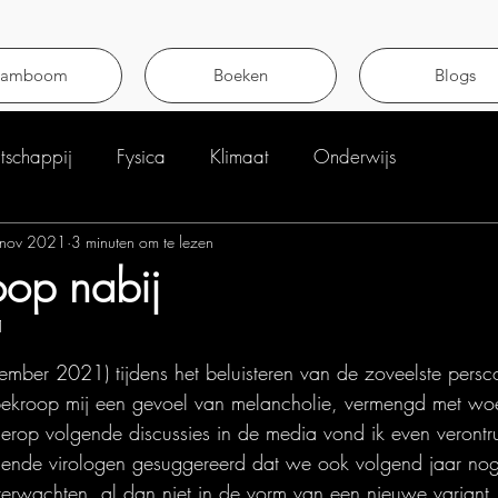
tamboom
Boeken
Blogs
schappij
Fysica
Klimaat
Onderwijs
nov 2021
3 minuten om te lezen
op nabij
1
uit 5 sterren.
mber 2021) tijdens het beluisteren van de zoveelste persco
ekroop mij een gevoel van melancholie, vermengd met wo
hierop volgende discussies in de media vond ik even verontr
llende virologen gesuggereerd dat we ook volgend jaar no
verwachten, al dan niet in de vorm van een nieuwe variant.