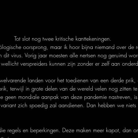
Tot slot nog twee kritische kanttekeningen.
zoölogische oorsprong, maar ik hoor bijna niemand over de r
n dit virus. Vorig jaar moesten alle nertsen nog geruimd wor
e wellicht verspreiders kunnen zijn zonder er zelf aan onde
elvarende landen voor het toedienen van een derde prik, 
k, terwijl in grote delen van de wereld velen nog zitten t
 we geen mondiale aanpak van deze pandemie nastreven, is
 variant zich spoedig zal aandienen. Dan hebben we niets
ie regels en beperkingen. Deze maken meer kapot, dan ons 