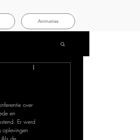
Animaties
nferentie over 
ede en 
ustend. Er werd 
g oplevingen 
 Als de 