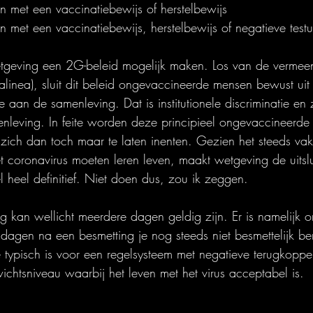
 met een vaccinatiebewijs of herstelbewijs
 met een vaccinatiebewijs, herstelbewijs of negatieve testu
etgeving een 2G-beleid mogelijk maken. Los van de vermee
alinea), sluit dit beleid ongevaccineerde mensen bewust uit
aan de samenleving. Dat is institutionele discriminatie en 
nleving. In feite worden deze principieel ongevaccineerde
ch dan toch maar te laten inenten. Gezien het steeds vak
t coronavirus moeten leren leven, maakt wetgeving de uitslu
heel definitief. Niet doen dus, zou ik zeggen.
lag kan wellicht meerdere dagen geldig zijn. Er is namelijk on
dagen na een besmetting je nog steeds niet besmettelijk bent
ie typisch is voor een regelsysteem met negatieve terugkopp
htsniveau waarbij het leven met het virus acceptabel is. 