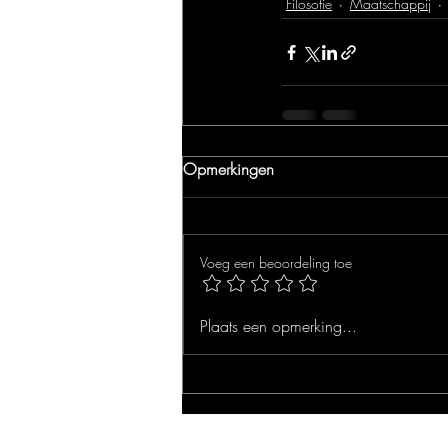
Filosofie
Maatschappij
Opmerkingen
Voeg een beoordeling toe
Plaats een opmerking...