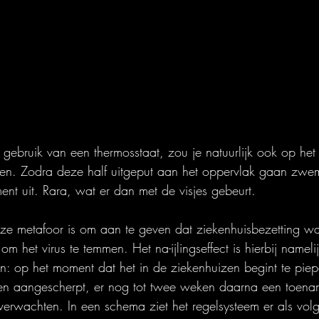
t gebruik van een thermosstaat, zou je natuurlijk ook op he
tten. Zodra deze half uitgeput aan het oppervlak gaan zwem
nt uit. Rara, wat er dan met de visjes gebeurt.
eze metafoor is om aan te geven dat ziekenhuisbezetting waar
om het virus te temmen. Het na-ijlingseffect is hierbij nameli
: op het moment dat het in de ziekenhuizen begint te piep
n aangescherpt, er nog tot twee weken daarna een toena
 verwachten. In een schema ziet het regelsysteem er als volgt