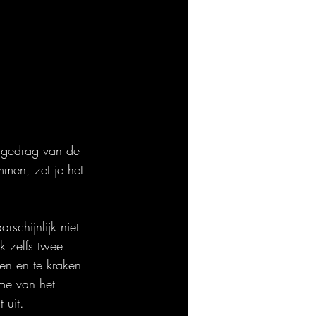
t gedrag van de 
men, zet je het 
schijnlijk niet 
jk zelfs twee 
en en te kraken 
me van het 
 uit.