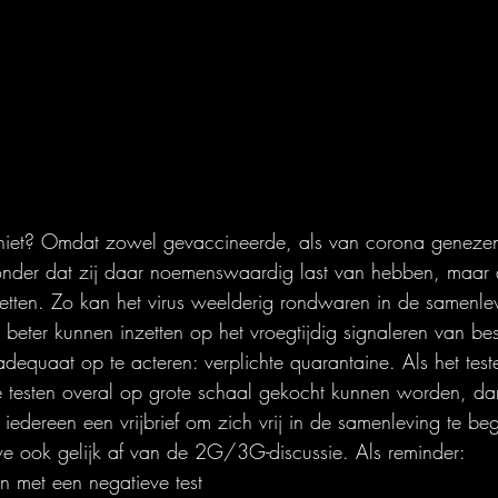
niet? Omdat zowel gevaccineerde, als van corona geneze
onder dat zij daar noemenswaardig last van hebben, maar 
tten. Zo kan het virus weelderig rondwaren in de samenle
 beter kunnen inzetten op het vroegtijdig signaleren van be
dequaat op te acteren: verplichte quarantaine. Als het te
 testen overal op grote schaal gekocht kunnen worden, dan
 iedereen een vrijbrief om zich vrij in de samenleving te b
we ook gelijk af van de 2G/3G-discussie. Als reminder:
n met een negatieve test