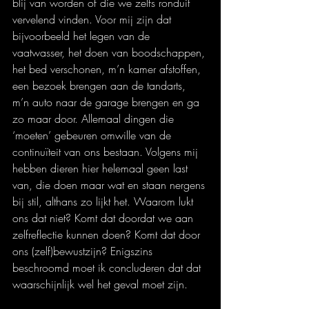
blij van worden of die we zelfs ronduit 
vervelend vinden. Voor mij zijn dat 
bijvoorbeeld het legen van de 
vaatwasser, het doen van boodschappen, 
het bed verschonen, m’n kamer afstoffen, 
een bezoek brengen aan de tandarts, 
m’n auto naar de garage brengen en ga 
zo maar door. Allemaal dingen die 
‘moeten’ gebeuren omwille van de 
continuïteit van ons bestaan. Volgens mij 
hebben dieren hier helemaal geen last 
van, die doen maar wat en staan nergens 
bij stil, althans zo lijkt het. Waarom lukt 
ons dat niet? Komt dat doordat we aan 
zelfreflectie kunnen doen? Komt dat door 
ons (zelf)bewustzijn? Enigszins 
beschroomd moet ik concluderen dat dat 
waarschijnlijk wel het geval moet zijn.