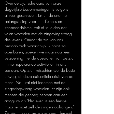
Over de cyclische aard van onze 
dagelijkse beslommeringen is volgens mij 
al veel geschreven. En uit de enorme 
belangstelling voor mindfulness en 
zenboeddhisme, valt af te leiden dat 
velen worstelen met de zingevingsvraag 
des levens. Omdat de zin van ons 
bestaan zich waarschijnlijk nooit zal 
openbaren, zoeken we maar naar een 
verzoening met de absurditeit van de zich 
immer repeterende activiteiten in ons 
bestaan. Op zich misschien wel de beste 
uitweg, uit deze existentiële crisis van de 
mens. Nou zal niet iedereen met de 
zingevingsvraag worstelen. Er zijn ook 
mensen die genoeg hebben aan een 
adagium als ‘Het leven is een feestje, 
maar je moet zelf de slingers ophangen.’. 
Zij zijn in staat om volgens een dergelijk 