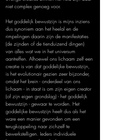
niet complex genoeg voor.
Het goddelijk bewustzijn is mijns inziens 
dus synoniem aan het heelal en de 
rimpelingen daarin zijn de manifestaties 
(de zijnden of de tienduizend dingen) 
van alles wat we in het universum 
aantreffen. Alhoewel ons lichaam zelf een 
creatie is van dat goddelijke bewustzijn, 
is het evolutionair gezien zeer bijzonder, 
omdat het brein - onderdeel van ons 
lichaam - in staat is om zijn eigen creator 
(of zijn eigen grondslag) - het goddelijk 
bewustzijn - gewaar te worden. Het 
goddelijke bewustzijn heeft dus als het 
ware een manier gevonden om een 
terugkoppeling naar zichzelf te 
bewerkstelligen. Ieders individuele 