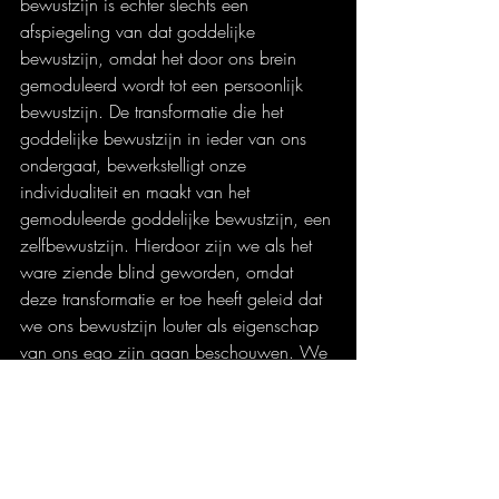
bewustzijn is echter slechts een 
afspiegeling van dat goddelijke 
bewustzijn, omdat het door ons brein 
gemoduleerd wordt tot een persoonlijk 
bewustzijn. De transformatie die het 
goddelijke bewustzijn in ieder van ons 
ondergaat, bewerkstelligt onze 
individualiteit en maakt van het 
gemoduleerde goddelijke bewustzijn, een 
zelfbewustzijn. Hierdoor zijn we als het 
ware ziende blind geworden, omdat 
deze transformatie er toe heeft geleid dat 
we ons bewustzijn louter als eigenschap 
van ons ego zijn gaan beschouwen. We 
zijn ‘the bigger picture’ uit het oog 
verloren, niet in de laatste plaats door de 
invloed van het Christendom en de 
Verlichting. Deze stromingen hebben ons 
vervreemd van enige sensitiviteit voor 