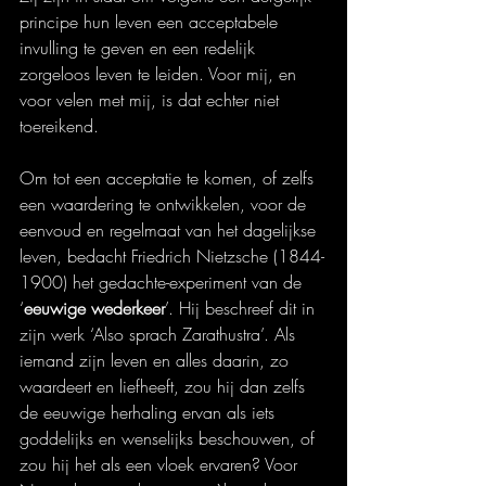
principe hun leven een acceptabele 
invulling te geven en een redelijk 
zorgeloos leven te leiden. Voor mij, en 
voor velen met mij, is dat echter niet 
toereikend.
Om tot een acceptatie te komen, of zelfs 
een waardering te ontwikkelen, voor de 
eenvoud en regelmaat van het dagelijkse 
leven, bedacht Friedrich Nietzsche (1844-
1900) het gedachte-experiment van de 
‘
eeuwige wederkeer
’. Hij beschreef dit in 
zijn werk ‘Also sprach Zarathustra’. Als 
iemand zijn leven en alles daarin, zo 
waardeert en liefheeft, zou hij dan zelfs 
de eeuwige herhaling ervan als iets 
goddelijks en wenselijks beschouwen, of 
zou hij het als een vloek ervaren? Voor 