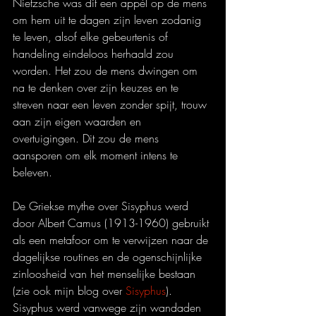
Nietzsche was dit een appèl op de mens 
om hem uit te dagen zijn leven zodanig 
te leven, alsof elke gebeurtenis of 
handeling eindeloos herhaald zou 
worden. Het zou de mens dwingen om 
na te denken over zijn keuzes en te 
streven naar een leven zonder spijt, trouw 
aan zijn eigen waarden en 
overtuigingen. Dit zou de mens 
aansporen om elk moment intens te 
beleven.
De Griekse mythe over Sisyphus werd 
door Albert Camus (1913-1960) gebruikt 
als een metafoor om te verwijzen naar de 
dagelijkse routines en de ogenschijnlijke 
zinloosheid van het menselijke bestaan 
(zie ook mijn blog over 
Sisyphus
). 
Sisyphus werd vanwege zijn wandaden 