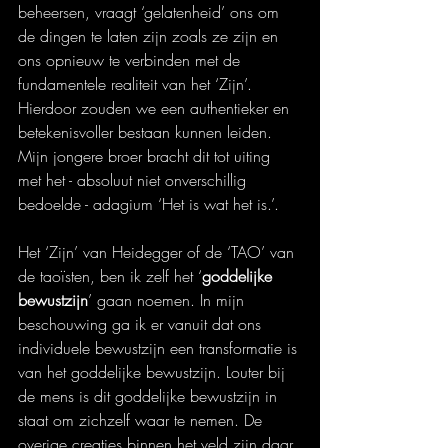
beheersen, vraagt ‘gelatenheid’ ons om 
de dingen te laten zijn zoals ze zijn en 
ons opnieuw te verbinden met de 
fundamentele realiteit van het ‘Zijn’. 
Hierdoor zouden we een authentieker en 
betekenisvoller bestaan kunnen leiden. 
Mijn jongere broer bracht dit tot uiting 
met het - absoluut niet onverschillig 
bedoelde - adagium ‘Het is wat het is.’.
Het ‘Zijn’ van Heidegger of de ‘TAO’ van 
de taoïsten, ben ik zelf het ‘
goddelijke 
bewustzijn
’ gaan noemen. In mijn 
beschouwing ga ik er vanuit dat ons 
individuele bewustzijn een transformatie is 
van het goddelijke bewustzijn. Louter bij 
de mens is dit goddelijke bewustzijn in 
staat om zichzelf 
waar te nemen. De 
overige creaties binnen het veld zijn daar 