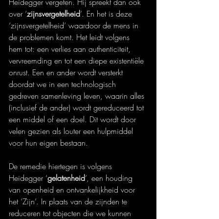
Heidegger vergeten. Hij spreekt dan ook 
over ‘
zijnsvergetelheid
’. En het is deze 
‘zijnsvergetelheid’ waardoor de mens in 
de problemen komt. Het leidt volgens 
hem tot: een verlies aan authenticiteit, 
vervreemding en tot een diepe existentiële 
onrust. Een en ander wordt versterkt 
doordat we in een technologisch 
gedreven samenleving leven, waarin alles 
(inclusief de ander) wordt gereduceerd tot 
een middel of een doel. Dit wordt door 
velen gezien als louter een hulpmiddel 
voor hun eigen bestaan.
De remedie hiertegen is volgens 
Heidegger ‘
gelatenheid
’, een houding 
van openheid en ontvankelijkheid voor 
het ‘Zijn’. In plaats van de zijnden te 
reduceren tot objecten die we kunnen 