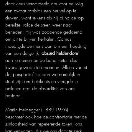
door Zeus veroordeeld om voor eeuwig 
een zwaar rotsblok een heuvel op te 
duwen, want telkens als hij bijna de top 
bereikte, rolde de steen weer naar 
beneden. Hij was zodoende gedoemd 
om dit te blijven herhalen. Camus 
moedigde de mens aan om een houding 
van een dergelijk ‘
absurd heldendom
’ 
aan te nemen en de banaliteiten des 
levens gewoon te omarmen. Alleen vanuit 
dat perspectief zouden we namelijk in 
staat zijn om betekenis en vreugde te 
ontlenen aan de absurditeit van ons 
bestaan.
Martin Heidegger (1889-1976) 
beschreef ook hoe de confrontatie met de 
zinloosheid van repeterende taken, ons 
kan verwarren. Als we ons daar te sterk 