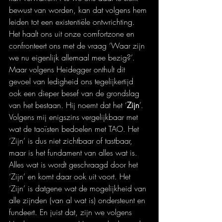
bewust van worden, kan dat volgens hem 
leiden tot een existentiële ontwrichting. 
Het haalt ons uit onze comfortzone en 
confronteert ons met de vraag ‘Waar zijn 
we nu eigenlijk allemaal mee bezig?’. 
Maar volgens Heidegger onthult dit 
gevoel van ledigheid ons tegelijkertijd 
ook een dieper besef van de grondslag 
van het bestaan. Hij noemt dat het ‘
Zijn
’. 
Volgens mij enigszins vergelijkbaar met 
wat de taoïsten bedoelen met TAO. Het 
‘Zijn’ is dus niet zichtbaar of tastbaar, 
maar is het fundament van alles wat is. 
Alles wat is wordt geschraagd door het 
‘Zijn’ en komt daar ook uit voort. Het 
‘Zijn’ is datgene wat de mogelijkheid van 
alle zijnden (van al wat is) ondersteunt en 
fundeert. En juist dat, zijn we volgens 