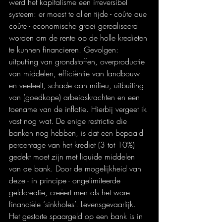
werd het kapitalisme een irreversibel 
systeem: er moest te allen tijde - coûte que 
coûte - economische groei gerealiseerd 
worden om de rente op de holle kredieten 
te kunnen financieren. Gevolgen: 
uitputting van grondstoffen, overproductie 
van middelen, efficiëntie van landbouw 
en veeteelt, schade aan milieu, uitbuiting 
van (goedkope) arbeidskrachten en een 
toename van de inflatie. Hierbij vergeet ik 
vast nog wat. De enige restrictie die 
banken nog hebben, is dat een bepaald 
percentage van het krediet (3 tot 10%) 
gedekt moet zijn met liquide middelen 
van de bank. Door de mogelijkheid van 
deze - in principe - ongelimiteerde 
geldcreatie, creëert men als het ware 
financiële ‘sinkholes’. Levensgevaarlijk. 
Het gestorte spaargeld op een bank is in 