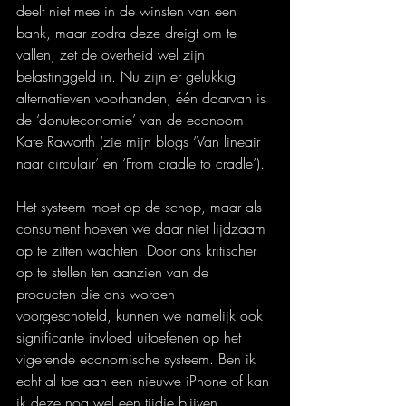
deelt niet mee in de winsten van een 
bank, maar zodra deze dreigt om te 
vallen, zet de overheid wel zijn 
belastinggeld in. Nu zijn er gelukkig 
alternatieven voorhanden, één daarvan is 
de ‘donuteconomie’ van de econoom 
Kate Raworth (zie mijn blogs ‘Van lineair 
naar circulair’ en ‘From cradle to cradle’). 
Het systeem moet op de schop, maar als 
consument hoeven we daar niet lijdzaam 
op te zitten wachten. Door ons kritischer 
op te stellen ten aanzien van de 
producten die ons worden 
voorgeschoteld, kunnen we namelijk ook 
significante invloed uitoefenen op het 
vigerende economische systeem. Ben ik 
echt al toe aan een nieuwe iPhone of kan 
ik deze nog wel een tijdje blijven 