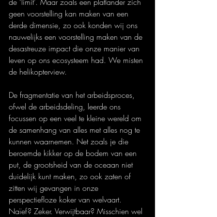
de ‘limit’. Maar zoals een platlander zich 
geen voorstelling kan maken van een 
derde dimensie, zo ook konden wij ons 
nauwelijks een voorstelling maken van de 
desastreuze impact die onze manier van 
leven op ons ecosysteem had. We misten 
de helikopterview.
De fragmentatie van het arbeidsproces, 
ofwel de arbeidsdeling, leerde ons 
focussen op een veel te kleine wereld om 
de samenhang van alles met alles nog te 
kunnen waarnemen. Net zoals je die 
beroemde kikker op de bodem van een 
put, de grootsheid van de oceaan niet 
duidelijk kunt maken, zo ook zaten of 
zitten wij gevangen in onze 
perspectiefloze koker van welvaart. 
Naïef? Zeker. Verwijtbaar? Misschien wel 