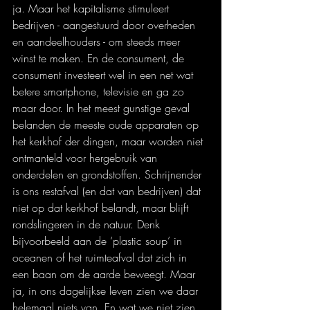
ja. Maar het kapitalisme stimuleert 
bedrijven - aangestuurd door overheden 
en aandeelhouders - om steeds meer 
winst te maken. En de consument, de 
consument investeert wel in een net wat 
betere smartphone, televisie en ga zo 
maar door. In het meest gunstige geval 
belanden de meeste oude apparaten op 
het kerkhof der dingen, maar worden niet 
ontmanteld voor hergebruik van 
onderdelen en grondstoffen. Schrijnender 
is ons restafval (en dat van bedrijven) dat 
niet op dat kerkhof belandt, maar blijft 
rondslingeren in de natuur. Denk 
bijvoorbeeld aan de ‘plastic soup’ in 
oceanen of het ruimteafval dat zich in 
een baan om de aarde beweegt. Maar 
ja, in ons dagelijkse leven zien we daar 
helemaal niets van. En wat we niet zien, 