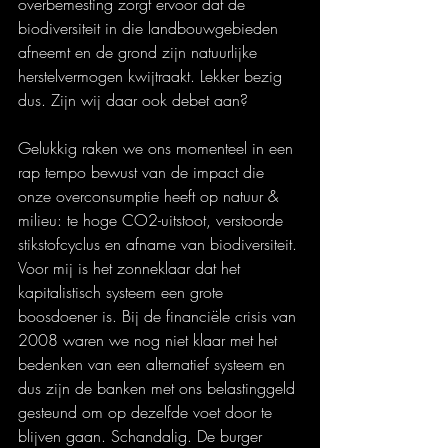
overbemesting zorgt ervoor dat de 
biodiversiteit in die landbouwgebieden 
afneemt en de grond zijn natuurlijke 
herstelvermogen kwijtraakt. Lekker bezig 
dus. Zijn wij daar ook debet aan?
Gelukkig raken we ons momenteel in een 
rap tempo bewust van de impact die 
onze overconsumptie heeft op natuur & 
milieu: te hoge CO2-uitstoot, verstoorde 
stikstofcyclus en afname van biodiversiteit. 
Voor mij is het zonneklaar dat het 
kapitalistisch systeem een grote 
boosdoener is. Bij de financiële crisis van 
2008 waren we nog niet klaar met het 
bedenken van een alternatief systeem en 
dus zijn de banken met ons belastinggeld 
gesteund om op dezelfde voet door te 
blijven gaan. Schandalig. De burger 