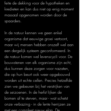
feite de dekking voor de hypotheken en 
kredieten en kan dus niet op enig moment 
massaal opgenomen worden door de 
spaarders.
In de natuur kennen we geen enkel 
organisme dat eeuwige groei vertoont, 
maar wij mensen hebben onszelf wel aan 
een dergelijk systeem geconformeerd. In 
de natuur komen wel levenscycli voor. De 
bouwstenen van elk organisme zijn echt, 
dus kunnen deze zorgen voor nazaten, 
die op hun beurt ook weer opgebouwd 
worden uit echte cellen. Precies hetzelfde 
zien we gebeuren bij het verstrijken van 
de seizoenen. In de herfst lijken de 
bomen af te sterven, maar - wat schetst 
onze verbazing - in de lente herrijzen ze 
met een compleet nieuw elan. De 