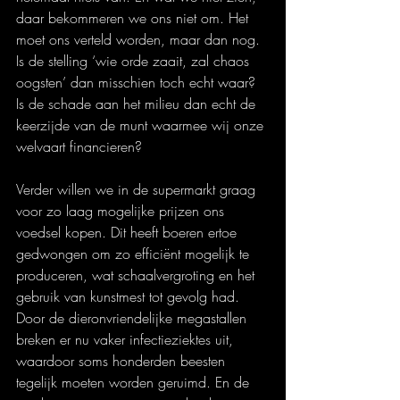
daar bekommeren we ons niet om. Het 
moet ons verteld worden, maar dan nog. 
Is de stelling ‘wie orde zaait, zal chaos 
oogsten’ dan misschien toch echt waar? 
Is de schade aan het milieu dan echt de 
keerzijde van de munt waarmee wij onze 
welvaart financieren?
Verder willen we in de supermarkt graag 
voor zo laag mogelijke prijzen ons 
voedsel kopen. Dit heeft boeren ertoe 
gedwongen om zo efficiënt mogelijk te 
produceren, wat schaalvergroting en het 
gebruik van kunstmest tot gevolg had. 
Door de dieronvriendelijke megastallen 
breken er nu vaker infectieziektes uit, 
waardoor soms honderden beesten 
tegelijk moeten worden geruimd. En de 