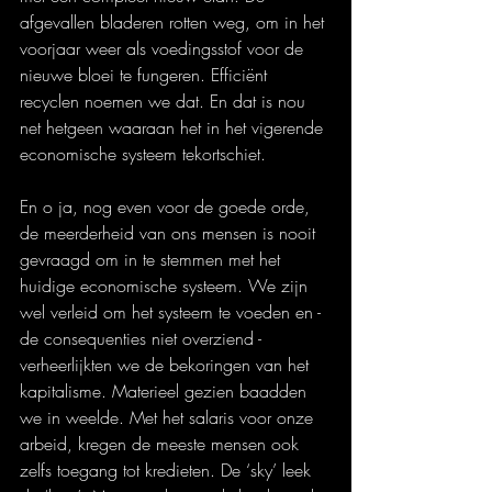
afgevallen bladeren rotten weg, om in het 
voorjaar weer als voedingsstof voor de 
nieuwe bloei te fungeren. Efficiënt 
recyclen noemen we dat. En dat is nou 
net hetgeen waaraan het in het vigerende 
economische systeem tekortschiet.
En o ja, nog even voor de goede orde, 
de meerderheid van ons mensen is nooit 
gevraagd om in te stemmen met het 
huidige economische systeem. We zijn 
wel verleid om het systeem te voeden en - 
de consequenties niet overziend - 
verheerlijkten we de bekoringen van het 
kapitalisme. Materieel gezien baadden 
we in weelde. Met het salaris voor onze 
arbeid, kregen de meeste mensen ook 
zelfs toegang tot kredieten. De ‘sky’ leek 