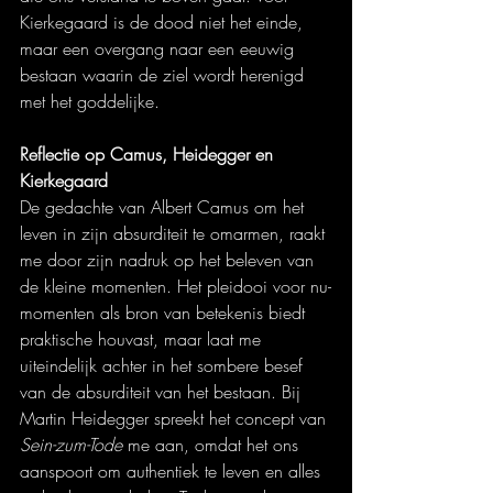
Kierkegaard is de dood niet het einde, 
maar een overgang naar een eeuwig 
bestaan waarin de ziel wordt herenigd 
met het goddelijke.
Reflectie op Camus, Heidegger en 
Kierkegaard
De gedachte van Albert Camus om het 
leven in zijn absurditeit te omarmen, raakt 
me door zijn nadruk op het beleven van 
de kleine momenten. Het pleidooi voor nu-
momenten als bron van betekenis biedt 
praktische houvast, maar laat me 
uiteindelijk achter in het sombere besef 
van de absurditeit van het bestaan. Bij 
Martin Heidegger spreekt het concept van 
Sein-zum-Tode
 me aan, omdat het ons 
aanspoort om authentiek te leven en alles 