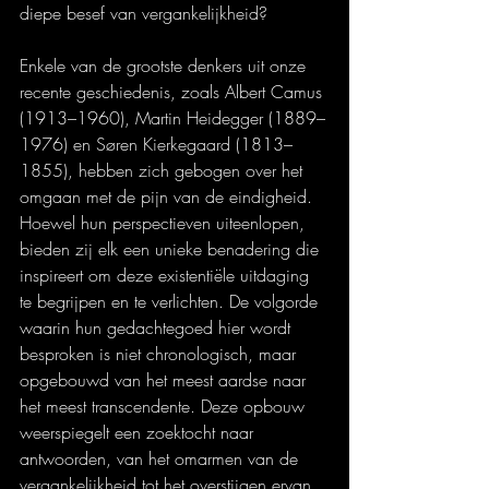
diepe besef van vergankelijkheid?
Enkele van de grootste denkers uit onze 
recente geschiedenis, zoals Albert Camus 
(1913–1960), Martin Heidegger (1889–
1976) en Søren Kierkegaard (1813–
1855), hebben zich gebogen over het 
omgaan met de pijn van de eindigheid. 
Hoewel hun perspectieven uiteenlopen, 
bieden zij elk een unieke benadering die 
inspireert om deze existentiële uitdaging 
te begrijpen en te verlichten. De volgorde 
waarin hun gedachtegoed hier wordt 
besproken is niet chronologisch, maar 
opgebouwd van het meest aardse naar 
het meest transcendente. Deze opbouw 
weerspiegelt een zoektocht naar 
antwoorden, van het omarmen van de 
vergankelijkheid tot het overstijgen ervan.