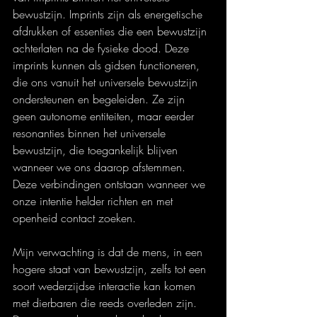
bewustzijn. Imprints zijn als energetische 
afdrukken of essenties die een bewustzijn 
achterlaten na de fysieke dood. Deze 
imprints kunnen als gidsen functioneren, 
die ons vanuit het universele bewustzijn 
ondersteunen en begeleiden. Ze zijn 
geen autonome entiteiten, maar eerder 
resonanties binnen het universele 
bewustzijn, die toegankelijk blijven 
wanneer we ons daarop afstemmen. 
Deze verbindingen ontstaan wanneer we 
onze intentie helder richten en met 
openheid contact zoeken.
Mijn verwachting is dat de mens, in een 
hogere staat van bewustzijn, zelfs tot een 
soort wederzijdse interactie kan komen 
met dierbaren die reeds overleden zijn. 