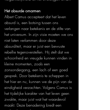
Het absurde omarmen
Albert Camus accepteert dat het leven 
absurd is, een botsing tussen ons 
verlangen naar betekenis en de stilte van 
het universum. In zijn visie moeten we ons 
niet laten verlammen door deze 
absurditeit, maar er juist een bewuste 
rebellie tegenoverstellen. Hij stelt dat we 
schoonheid en vreugde kunnen vinden in 
kleine momenten, zoals een 
zonsondergang, een lach of een goed 
gesprek. Door betekenis te scheppen in 
het hier en nu, kunnen we de pijn van de 
eindigheid verzachten. Volgens Camus is 
het tijdelijke karakter van het leven geen 
zwakte, maar juist wat het waardevol 
maakt. Deze benadering biedt een 