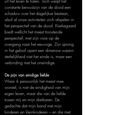
uit het leven te halen. Toch werpt het 
constante bewustzijn van de dood een 
schaduw over het dagelijkse bestaan, 
alsof al onze activiteiten zich afspelen in 
het perspectief van de dood. Kierkegaard 
biedt wellicht het meest troostende 
perspectief, met zijn visie op de 
overgang naar het eeuwige. Zijn sprong 
in het geloof opent een dimensie waarin 
sterfelijkheid niet het einde is, maar een 
verbinding met het oneindige.
De pijn van eindige liefde
Waar ik persoonlijk het meest mee 
worstel, is niet de eindigheid van mijn 
eigen leven, maar die van de liefde 
tussen mij en mijn dierbaren. De 
gedachte dat mijn band met mijn 
kinderen en kleinkinderen – en die met 