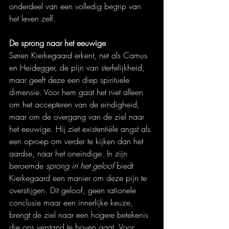
onderdeel van een volledig begrip van 
het leven zelf.
De sprong naar het eeuwige
Søren Kierkegaard erkent, net als Camus 
en Heidegger, de pijn van sterfelijkheid, 
maar geeft deze een diep spirituele 
dimensie. Voor hem gaat het niet alleen 
om het accepteren van de eindigheid, 
maar om de overgang van de ziel naar 
het eeuwige. Hij ziet existentiële angst als 
een oproep om verder te kijken dan het 
aardse, naar het oneindige. In zijn 
beroemde 
sprong in het geloof
 biedt 
Kierkegaard een manier om deze pijn te 
overstijgen. Dit geloof, geen rationele 
conclusie maar een innerlijke keuze, 
brengt de ziel naar een hogere betekenis 
die ons verstand te boven gaat. Voor 