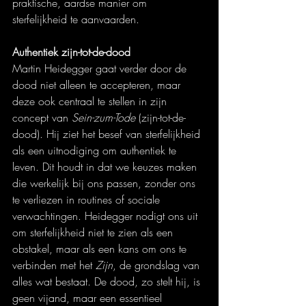
praktische, aardse manier om 
sterfelijkheid te aanvaarden.
Authentiek zijn-tot-de-dood
Martin Heidegger gaat verder door de 
dood niet alleen te accepteren, maar 
deze ook centraal te stellen in zijn 
concept van 
Sein-zum-Tode
 (zijn-tot-de-
dood). Hij ziet het besef van sterfelijkheid 
als een uitnodiging om authentiek te 
leven. Dit houdt in dat we keuzes maken 
die werkelijk bij ons passen, zonder ons 
te verliezen in routines of sociale 
verwachtingen. Heidegger nodigt ons uit 
om sterfelijkheid niet te zien als een 
obstakel, maar als een kans om ons te 
verbinden met het 
Zijn
, de grondslag van 
alles wat bestaat. De dood, zo stelt hij, is 
geen vijand, maar een essentieel 