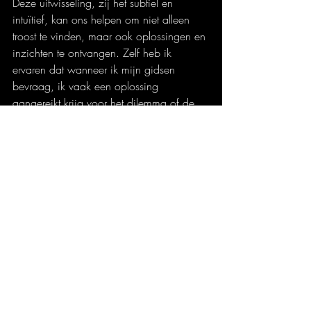
Deze uitwisseling, zij het subtiel en 
intuïtief, kan ons helpen om niet alleen 
troost te vinden, maar ook oplossingen en 
inzichten te ontvangen. Zelf heb ik 
ervaren dat wanneer ik mijn gidsen 
bevraag, ik vaak een oplossing 
aangereikt krijg voor het dilemma of de 
vraag die ik hen heb voorgelegd. Dit 
versterkt mijn overtuiging dat onze 
verbinding met overleden dierbaren niet 
eindigt, maar in een andere, diepere 
vorm blijft voortbestaan.
Geluk te midden van het diepe besef van 
vergankelijkheid vind ik door te leven in 
het nu en bewust te genieten van de 
liefdevolle relaties waarin ik betrokken 
ben. De gedachte van Camus inspireert 
me hierbij om betekenis te vinden in de 