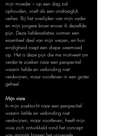
mijn moeder – op een dag zal 
ophouden, voelt als een ondraaglijk 
verlies. Bij het overlijden van mijn vader 
en mijn jongere broer ervoer ik dezelfde 
pijn. Deze liefdesrelaties vormen een 
essentieel deel van mijn wezen, en hun 
eindigheid roept een diepe weemoed 
op. Het is deze pijn die me motiveert om 
verder te zoeken naar een perspectief 
waarin liefde en verbinding niet 
verdwijnen, maar voortleven in een groter 
geheel.
Mijn visie
In mijn zoektocht naar een perspectief 
waarin liefde en verbinding niet 
verdwijnen, maar voortleven, heeft mijn 
visie zich ontwikkeld rond het concept 
van imprints binnen het universele 