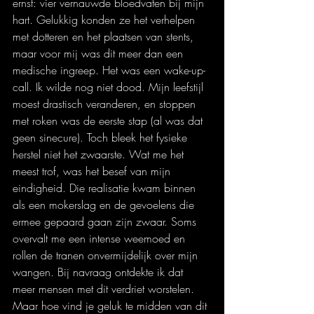
ernst: vier vernauwde bloedvaten bij mijn 
hart. Gelukkig konden ze het verhelpen 
met dotteren en het plaatsen van stents, 
maar voor mij was dit meer dan een 
medische ingreep. Het was een wake-up-
call. Ik wilde nog niet dood. Mijn leefstijl 
moest drastisch veranderen, en stoppen 
met roken was de eerste stap (al was dat 
geen sinecure). Toch bleek het fysieke 
herstel niet het zwaarste. Wat me het 
meest trof, was het besef van mijn 
eindigheid. Die realisatie kwam binnen 
als een mokerslag en de gevoelens die 
ermee gepaard gaan zijn zwaar. Soms 
overvalt me een intense weemoed en 
rollen de tranen onvermijdelijk over mijn 
wangen. Bij navraag ontdekte ik dat 
meer mensen met dit verdriet worstelen. 
Maar hoe vind je geluk te midden van dit 