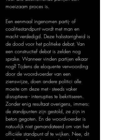
moeizaam proces is.
Een eenmaal ingenomen partij- of 
coalitiestandpunt wordt met man en 
macht verdedigd. Deze halsstarrigheid is 
de dood voor het politieke debat. Van 
een constructief debat is zelden nog 
sprake. Wanneer vinden partijen elkaar 
nog? Tijdens de eloquente verwoording 
door de woordvoerder van een 
zienswijze, doen andere politici alle 
moeite om deze met - steeds vaker 
disruptieve - interrupties te bekritiseren. 
Zonder enig resultaat overigens, immers: 
de standpunten zijn gestold, ze zijn in 
beton gegoten. En de woordvoerder is 
natuurlijk niet gemandateerd om van het 
officiële standpunt af te wijken. Nee, dit 