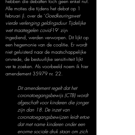
hebben die debatten toch geen enkel nut. 
Alle moties die tijdens het debat op 1 
februari jl. over de ‘
Goedkeuringswet 
vierde verlenging geldingsduur Tijdelijke 
wet maatregelen covid-
19’ zijn 
ingediend, werden verworpen. Dit lijkt op 
een hegemonie van de coalitie. Er wordt 
niet geluisterd naar de maatschappelijke 
onvrede, de bestuurlijke sensitiviteit lijkt 
ver te zoeken. Als voorbeeld noem ik hier 
amendement 35979 nr. 22.
Dit amendement regelt dat het 
coronatoegangsbewijs (CTB) wordt 
afgeschaft voor kinderen die jonger 
zijn dan 18. De inzet van 
coronatoegangsbewijzen leidt ertoe 
dat met name kinderen onder een 
enorme sociale druk staan om zich 