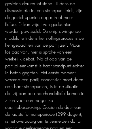
gesloten deuren tot stand. Tijdens de 
discussie die tot een standpunt leidt, zijn 
de gezichtspunten nog min of meer 
fluïde. Er kan vrijuit van gedachten 
worden gewisseld. De enig dwingende 
modulatie tijdens het stollingsproces is de 
kerngedachten van de partij zelf. Maar 
los daarvan, hier is sprake van een 
werkelijk debat. Na afloop van de 
partijbijeenkomst is haar standpunt echter 
in beton gegoten. Het eerste moment 
waarop een partij concessies moet doen 
aan haar standpunten, is in de situatie 
dat zij aan de onderhandeltafel komen te 
zitten voor een mogelijke 
coalitiebespreking. Gezien de duur van 
de laatste formatieperiode (299 dagen), 
is het overbodig om te vermelden dat dit 
voor alle deelnemende partijen een 