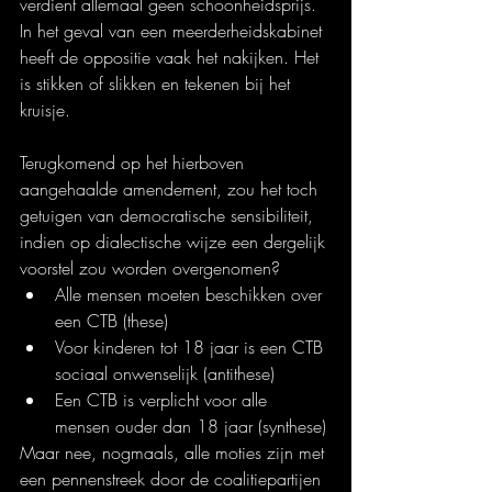
verdient allemaal geen schoonheidsprijs. 
In het geval van een meerderheidskabinet 
heeft de oppositie vaak het nakijken. Het 
is stikken of slikken en tekenen bij het 
kruisje.
Terugkomend op het hierboven 
aangehaalde amendement, zou het toch 
getuigen van democratische sensibiliteit, 
indien op dialectische wijze een dergelijk 
voorstel zou worden overgenomen?
Alle mensen moeten beschikken over 
een CTB (these)
Voor kinderen tot 18 jaar is een CTB 
sociaal onwenselijk (antithese)
Een CTB is verplicht voor alle 
mensen ouder dan 18 jaar (synthese)
Maar nee, nogmaals, alle moties zijn met 
een pennenstreek door de coalitiepartijen 