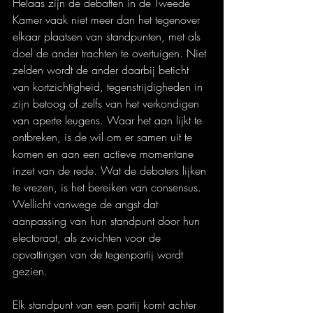
Helaas zijn de debatten in de Tweede 
Kamer vaak niet meer dan het tegenover 
elkaar plaatsen van standpunten, met als 
doel de ander trachten te overtuigen. Niet 
zelden wordt de ander daarbij beticht 
van kortzichtigheid, tegenstrijdigheden in 
zijn betoog of zelfs van het verkondigen 
van aperte leugens. Waar het aan lijkt te 
ontbreken, is de wil om er samen uit te 
komen en aan een actieve momentane 
inzet van de rede. Wat de debaters lijken 
te vrezen, is het bereiken van consensus. 
Wellicht vanwege de angst dat 
aanpassing van hun standpunt door hun 
electoraat, als zwichten voor de 
opvattingen van de tegenpartij wordt 
gezien.
Elk standpunt van een partij komt achter 