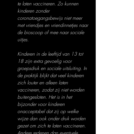
te laten vaccineren. Zo kunnen 
kinderen zonder 
coronatoegangsbewijs niet meer 
met vriendjes en vriendinnetjes naar 
de bioscoop of mee naar sociale 
uitjes. 
Kinderen in de leeftijd van 13 tot 
18 zijn extra gevoelig voor 
groepsdruk en sociale uitsluiting. In 
de praktijk blijkt dat veel kinderen 
zich louter en alleen laten 
vaccineren, zodat zij niet worden 
buitengesloten. Het is in het 
bijzonder voor kinderen 
onacceptabel dat zij op welke 
wijze dan ook onder druk worden 
gezet om zich te laten vaccineren. 
Andere redenen dan eventuele 