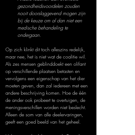
gezondheidsvoordelen zouden 
nooit doorslaggevend mogen zijn 
bij de keuze om al dan niet een 
medische behandeling te 
ondergaan.
Op zich klinkt dit toch alleszins redelijk, 
maar nee, het is niet wat de coalitie wil.
Als zes mensen geblinddoekt een olifant 
op verschillende plaatsen betasten en 
vervolgens een eigenschap van het dier 
moeten geven, dan zal iedereen met een 
andere beschrijving komen. Hoe de één 
de ander ook probeert te overtuigen, de 
meningsverschillen worden niet beslecht. 
Alleen de som van alle deelervaringen, 
geeft een goed beeld van het geheel.