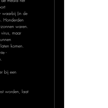
 de media het 
ort 
 waarbij (in de 
en. Honderden 
verzonnen waren. 
virus, maar 
kunnen 
 laten komen. 
te - 
n.
r bij een 
st worden, laat 