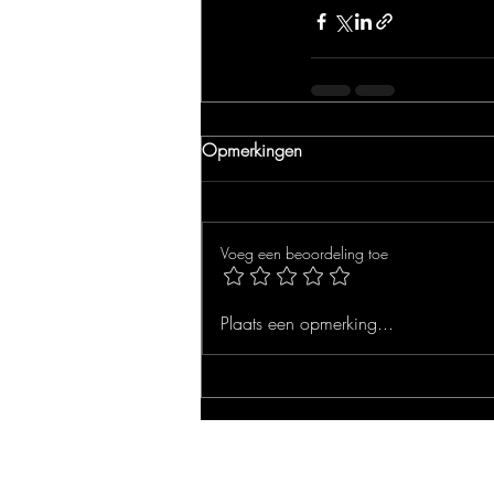
Opmerkingen
Voeg een beoordeling toe
Plaats een opmerking...