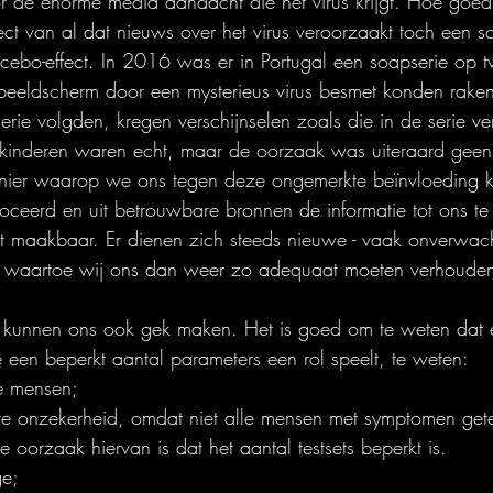
r de enorme media aandacht die het virus krijgt. Hoe goed
ect van al dat nieuws over het virus veroorzaakt toch een so
cebo-effect. In 2016 was er in Portugal een soapserie op tv
 beeldscherm door een mysterieus virus besmet konden rak
erie volgden, kregen verschijnselen zoals die in de serie 
kinderen waren echt, maar de oorzaak was uiteraard geen 
nier waarop we ons tegen deze ongemerkte beïnvloeding 
doceerd en uit betrouwbare bronnen de informatie tot ons te
iet maakbaar. Er dienen zich steeds nieuwe - vaak onverwach
 waartoe wij ons dan weer zo adequaat moeten verhoude
e kunnen ons ook gek maken. Het is goed om te weten dat e
een beperkt aantal parameters een rol speelt, te weten:
e mensen;
ote onzekerheid, omdat niet alle mensen met symptomen gete
e oorzaak hiervan is dat het aantal testsets beperkt is.
ge;