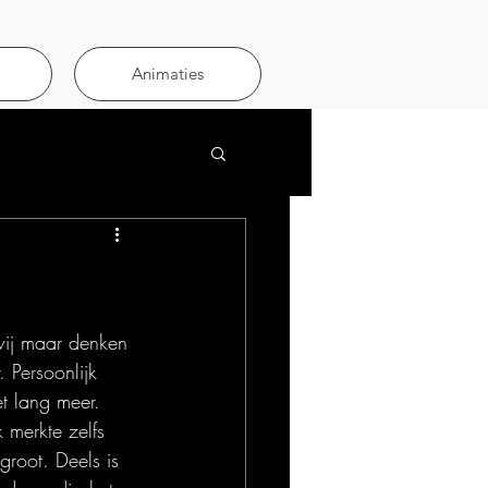
Animaties
wij maar denken 
 Persoonlijk 
et lang meer. 
merkte zelfs 
groot. Deels is 