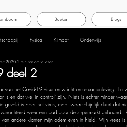
tamboom
Boeken
Blogs
schappij
Fysica
Klimaat
Onderwijs
mrt 2020
2 minuten om te lezen
 deel 2
uit 5 sterren.
ar van het Covid-19 virus ontwricht onze samenleving. En 
 is en dat we ‘in control’ zijn. Niets is echter minder waar.
 geveld is door het virus, maar waarschijnlijk duurt dat ni
e vanochtend weer een pad door de supermarkt gebaand. Ik 
n van andere klanten mijn adem even in hield. Mijn vrees is 