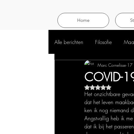
Home
S
Alle berichten
Filosofie
Maat
Marc Cornelisse
17 
COVID-19
Beoordeeld met NaN 
Het onzichtbare geva
dat het leven maakbaar
ken ik nog niemand die
Angstvallig heb ik m
dat ik bij het passere