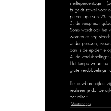
sterftepercentage = 
Er geldt zowel voor d
percentage van 2% mo
3. de verspreidingsfac
Soms wordt ook het wo
worden er nog steeds
ander persoon, waardo
dan is de epidemie op
4. de verdubbelingstij
Het tempo waarmee het
grote verdubbelingstij
Betrouwbare cijfers 
realiseer je dat de ci
actualiteit.
Maatschappij