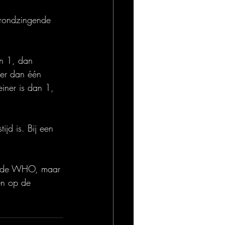
 rondzingende 
an 1, dan 
er dan één 
iner is dan 1, 
jd is. Bij een 
an de WHO, maar 
len op de 