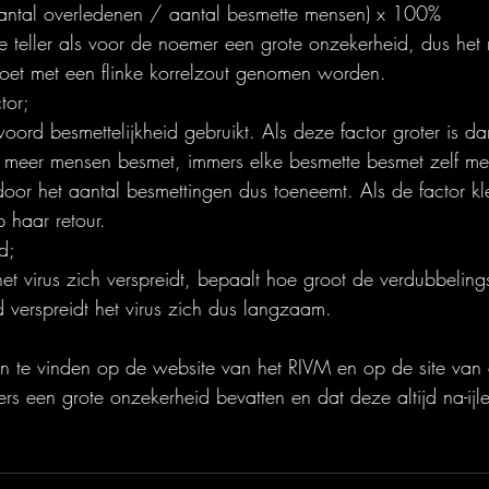
(aantal overledenen / aantal besmette mensen) x 100%
e teller als voor de noemer een grote onzekerheid, dus het
et met een flinke korrelzout genomen worden.
tor;
ord besmettelijkheid gebruikt. Als deze factor groter is d
 meer mensen besmet, immers elke besmette besmet zelf me
or het aantal besmettingen dus toeneemt. Als de factor kle
 haar retour.
d;
 virus zich verspreidt, bepaalt hoe groot de verdubbelingsti
d verspreidt het virus zich dus langzaam.
zijn te vinden op de website van het RIVM en op de site v
jfers een grote onzekerheid bevatten en dat deze altijd na-ij