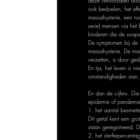
deze veroorzaakt doo
ook bedoelen, het eff
massahysterie, een no
serie) mensen via het
kinderen die de soaps
De symptomen bij de 
massahysterie. De ma
verzetten, is door ge
En tja, het leven is n
omstandigheden aan,
En dan de cijfers. Di
epidemie of pandemie 
1. het aantal besmett
Dit getal kent een gr
staan geregistreerd. D
2. het sterftepercenta