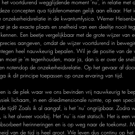
 het voortdurend wegglijdende moment ‘nu’, in relatie met 
 deze concepten qua tijdsfenomenen gelijk aan elkaar. Het 
de onzekerheidsrelatie in de kwantumfysica. Werner Heisen
t je de exacte plaats en snelheid van een deeltje nooit teg
 kennen. Een beetje vergelijkbaar met de grote wijzer van e
 precies aangeven, omdat de wijzer voortdurend in bewegin
ntegen heel nauwkeurig bepalen. Wil je de positie van de 
 moet je ‘m tegenhouden, maar ja, dan is er over de snel
een notendop de onzekerheidsrelatie. Op het gevaar af doo
ga ik dit principe toepassen op onze ervaring van tijd.
ven is de plek waar we ons bevinden vrij nauwkeurig te b
ysiek lichaam, in een driedimensionale ruimte, op een specif
e tijd? Zoals ik al aangaf, is het ‘nu’ ongrijpbaar. Zodra w
is het alweer voorbij. Het ‘nu’ is niet statisch. Het is een 
absorbeert herinneringen en is op weg naar de toekomst. M
id van de tijd is heel groot. We leven dus continu op het