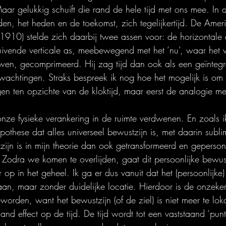
aar gelukkig schuift die rand de hele tijd met ons mee. In d
den, het heden en de toekomst, zich tegelijkertijd. De Ameri
910) stelde zich daarbij twee assen voor: de horizontale
uivende verticale as, meebewegend met het ‘nu’, waar het 
wen, gecomprimeerd. Hij zag tijd dan ook als een geïntegr
wachtingen. Straks bespreek ik nog hoe het mogelijk is om
ragen ten opzichte van de kloktijd, maar eerst de analogie m
onze fysieke verankering in de ruimte verdwenen. En zoals i
pothese dat alles universeel bewustzijn is, met daarin subli
zijn is in mijn theorie dan ook getransformeerd en gepersoni
. Zodra we komen te overlijden, gaat dit persoonlijke bewu
 op in het geheel. Ik ga er dus vanuit dat het (persoonlijke)
bestaan, maar zonder duidelijke locatie. Hierdoor is de onzek
orden, want het bewustzijn (of de ziel) is niet meer te loka
and effect op de tijd. De tijd wordt tot een vaststaand ‘pun