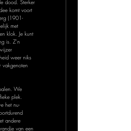
de dood. Sterker 
idee komt voort 
berg (1901-
elijk met 
en klok. Je kunt 
g is. Z’n 
wijzer 
heid weer niks 
r vakgenoten 
epalen. We 
ieke plek. 
e het nu-
voortdurend 
et andere 
 randje van een 