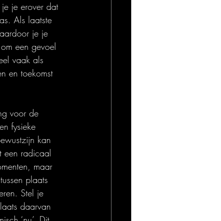
 je je erover dat 
s. Als laatste 
aardoor je je 
g om een gevoel 
eel vaak als 
en en toekomst 
ing voor de 
en fysieke 
Bewustzijn kan 
ot een radicaal 
momenten, maar 
tussen plaats 
ren. Stel je 
plaats daarvan 
isch ‘nu’. Dit 