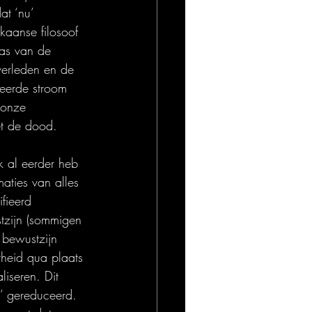
at ‘nu’ 
kaanse filosoof 
 as van de 
verleden en de 
eerde stroom 
 onze 
et de dood.
k al eerder heb 
maties van alles 
fieerd 
stzijn (sommigen 
 bewustzijn 
erheid qua plaats 
liseren. Dit 
t’ gereduceerd. 