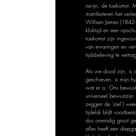
ravijn, de toekomst. M
manifesteren het verle
William James (1842-1
kloktijd en een opsch
toekomst zijn ingevou
van ervaringen en ver
tijdsbeleving te vert
Als we dood zijn, is 
geschreven, is mijn hy
wat er is. Ons bewust
universeel bewustzijn
zeggen de ‘ziel’) weer
tijdelijk blijft voort
dus oneindig groot gew
alles heeft een diepga