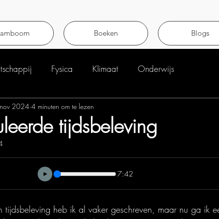
tamboom
Boeken
Blogs
schappij
Fysica
Klimaat
Onderwijs
nov 2024
4 minuten om te lezen
eerde tijdsbeleving
4
uit 5 sterren.
7:42
n tijdsbeleving heb ik al vaker geschreven, maar nu ga ik e