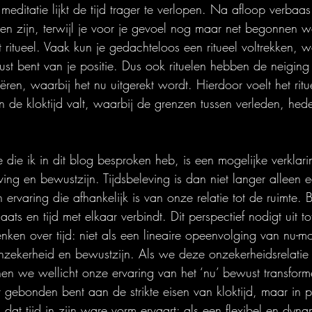
 meditatie lijkt de tijd trager te verlopen. Na afloop verbaas
ken zijn, terwijl je voor je gevoel nog maar net begonnen wa
 ritueel. Vaak kun je gedachteloos een ritueel voltrekken, w
t bent van je positie. Dus ook rituelen hebben de neigin
eëren, waarbij het nu uitgerekt wordt. Hierdoor voelt het ritu
en de kloktijd valt, waarbij de grenzen tussen verleden, hed
 die ik in dit blog besproken heb, is een mogelijke verklar
eving en bewustzijn. Tijdsbeleving is dan niet langer alleen e
n ervaring die afhankelijk is van onze relatie tot de ruimte. 
aats en tijd met elkaar verbindt. Dit perspectief nodigt uit t
ken over tijd: niet als een lineaire opeenvolging van nu-
nzekerheid en bewustzijn. Als we deze onzekerheidsrelatie 
en we wellicht onze ervaring van het ‘nu’ bewust transforme
r gebonden bent aan de strikte eisen van kloktijd, maar in 
 dat tijd in zijn ware vorm ervaart: als een flexibel en dynam