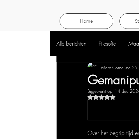
Home
S
Alle berichten
Filosofie
Maat
Marc Cornelisse
25 
Gemanipul
Bijgewerkt op:
14 dec 202
Beoordeeld met NaN 
Over het begrip tijd e