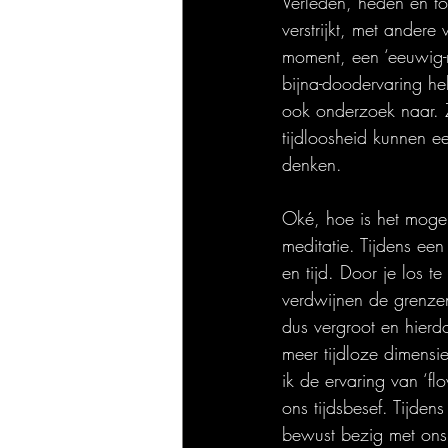
Verleden, heden en to
verstrijkt, met andere 
moment, een ‘eeuwig-n
bijna-doodervaring h
ook onderzoek naar. Z
tijdloosheid kunnen ee
denken.
Oké, hoe is het mogelij
meditatie. Tijdens een
en tijd. Door je los 
verdwijnen de grenzen
dus vergroot en hierd
meer tijdloze dimensi
ik de ervaring van ‘fl
ons tijdsbesef. Tijdens
bewust bezig met ons 