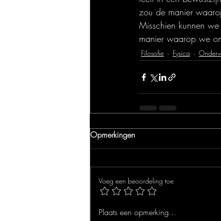
zou de manier waarop
Misschien kunnen we 
manier waarop we on
Filosofie
Fysica
Onderw
Opmerkingen
Voeg een beoordeling toe
Plaats een opmerking...