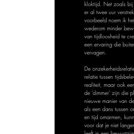
kloktijd. Net zoals bij
er al twee uur verstre
voorbeeld noem ik het
wederom minder bewus
van tijdloosheid te cr
een ervaring die buit
vervagen.
De onzekerheidsrelatie
relatie tussen tijdsbel
realiteit, maar ook ee
de ‘dimmer’ zijn die pl
nieuwe manier van den
als een dans tussen o
en tijd omarmen, kunn
voor dat je niet lange
leeft in een bewustzijn