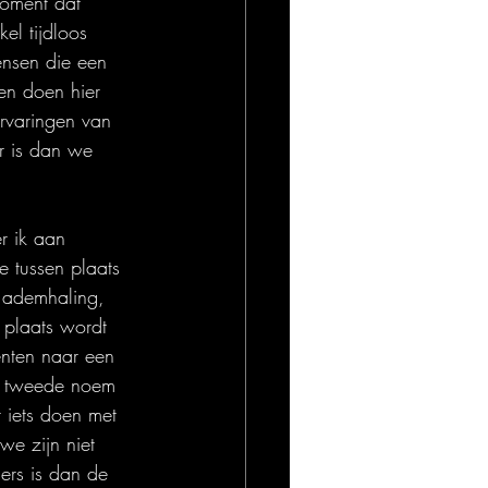
moment dat 
el tijdloos 
ensen die een 
en doen hier 
rvaringen van 
er is dan we 
er ik aan 
e tussen plaats 
e ademhaling, 
 plaats wordt 
enten naar een 
ls tweede noem 
t iets doen met 
we zijn niet 
ers is dan de 