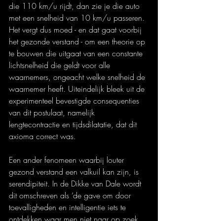
die 110 km/u rijdt, dan zie je die auto 
met een snelheid van 10 km/u passeren. 
Het vergt dus moed - en dat gaat voorbij 
het gezonde verstand - om een theorie op 
te bouwen die uitgaat van een constante 
lichtsnelheid die geldt voor alle 
waarnemers, ongeacht welke snelheid de 
waarnemer heeft. Uiteindelijk bleek uit de 
experimenteel bevestigde consequenties 
van dit postulaat, namelijk 
lengtecontractie en tijdsdilatatie, dat dit 
axioma correct was.
Een ander fenomeen waarbij louter 
gezond verstand een valkuil kan zijn, is 
serendipiteit. In de Dikke van Dale wordt 
dit omschreven als ‘de gave om door 
toevalligheden en intelligentie iets te 
ontdekken waar men niet naar op zoek 