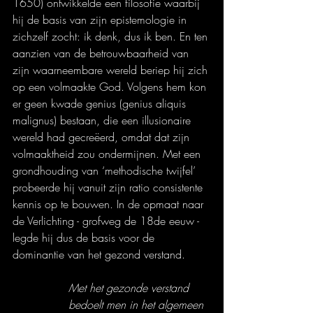
1650) ontwikkelde een filosofie waarbij 
hij de basis van zijn epistemologie in 
zichzelf zocht: ik denk, dus ik ben. En ten 
aanzien van de betrouwbaarheid van 
zijn waarneembare wereld beriep hij zich 
op een volmaakte God. Volgens hem kon 
er geen kwade genius (genius aliquis 
malignus) bestaan, die een illusionaire 
wereld had gecreëerd, omdat dat zijn 
volmaaktheid zou ondermijnen. Met een 
grondhouding van ‘methodische twijfel’ 
probeerde hij vanuit zijn ratio consistente 
kennis op te bouwen. In de opmaat naar 
de Verlichting - grofweg de 18de eeuw - 
legde hij dus de basis voor de 
dominantie van het gezond verstand.
Met het gezonde verstand 
bedoelt men in het algemeen 