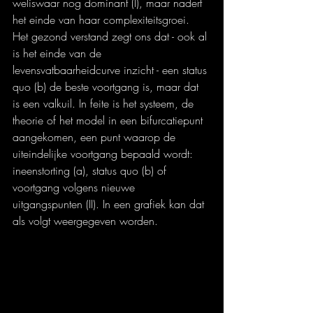
weliswaar nog dominant (I), maar nadert 
het einde van haar complexiteitsgroei. 
Het gezond verstand zegt ons dat - ook al 
is het einde van de 
levensvatbaarheidcurve inzicht - een status 
quo (b) de beste voortgang is, maar dat 
is een valkuil. In feite is het systeem, de 
theorie of het model in een bifurcatiepunt 
aangekomen, een punt waarop de 
uiteindelijke voortgang bepaald wordt: 
ineenstorting (a), status quo (b) of 
voortgang volgens nieuwe 
uitgangspunten (II). In een grafiek kan dat 
als volgt weergegeven worden.