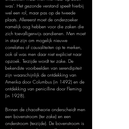
was’. Het gezonde verstand speelt hierbij 
wel een rol, maar pas op de tweede 
plaats. Allereerst moet de onderzoeker 
namelijk oog hebben voor die zaken die 
zich toevalligerwijs aandienen. Men moet 
in staat zijn om mogelijk nieuwe 
correlaties of causaliteiten op te merken, 
ook al was men daar niet expliciet naar 
opzoek. Terzijde wordt ter zake. De 
bekendste voorbeelden van serendipiteit 
zijn waarschijnlijk de ontdekking van 
Amerika door Columbus (in 1492) en de 
ontdekking van penicilline door Fleming 
(in 1928).
Binnen de chaostheorie onderscheidt men 
een bovenstroom (ter zake) en een 
onderstroom (terzijde). De bovenstroom is 