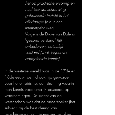
het op praktische ervaring en 
nuchtere aanschouwing 
gebaseerde inzicht in het 
alledaagse 
(aldus een 
internetgebruiker).
Volgens de Dikke van Dale is 
'gezond verstand
' het 
onbedorven, natuurlijk 
verstand (vaak tegenover 
aangeleerde kennis).
In de westerse wereld was in de 17de en 
18de eeuw, de tijd ook rijp geworden 
voor het empirisme, een stroming waarin 
men kennis voornamelijk baseerde op 
waarnemingen. De kracht van de 
wetenschap was dat de onderzoeker (het 
subject) bij de bestudering van 
verschijnselen, zich tegenover het object 