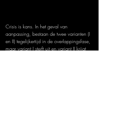
Crisis is kans. In het geval van 
aanpassing, bestaan de twee varianten (I 
en II) tegelijkertijd in de overlappingsfase, 
maar variant I sterft uit en variant II krijgt 
de overhand. 
Ondanks dat we kunnen stellen dat we 
gezegend zijn met een gezond verstand, 
moeten we enorm alert blijven voor de 
vele valkuilen die door datzelfde 
gezonde verstand op ons pad te vinden 
zijn (denk bijvoorbeeld aan 
drogredeneringen). Gezond verstand kan 
ons ook blind maken voor creativiteit en 
serendipiteit, waardoor uiteindelijk kansen 
gemist worden. 