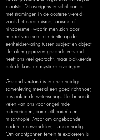
plaatste. Dit overigens in schril contrast 
met stromingen in de oosterse wereld - 
zoals het boeddhisme, taoïsme of 
hindoeïsme - waarin men zich door 
middel van meditatie richtte op de 
eenheidservaring tussen subject en object. 
Het alom geprezen gezonde verstand 
heeft ons veel gebracht, maar blokkeerde 
ook de kans op mystieke ervaringen. 
Gezond verstand is in onze huidige 
samenleving meestal een goed richtsnoer, 
dus ook in de wetenschap. Het behoedt 
velen van ons voor ongerijmde 
redeneringen, complottheorieën en 
misantropie. Maar om ongebaande 
paden te bewandelen, is meer nodig. 
Om onontgonnen terrein te exploreren is 