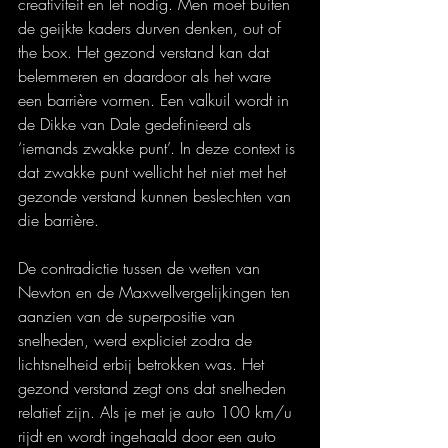
creativiteit en lef nodig. Men moet buiten 
de geijkte kaders durven denken, out of 
the box. Het gezond verstand kan dat 
belemmeren en daardoor als het ware 
een barrière vormen. Een valkuil wordt in 
de Dikke van Dale gedefinieerd als 
‘iemands zwakke punt’. In deze context is 
dat zwakke punt wellicht het niet met het 
gezonde verstand kunnen beslechten van 
die barrière.
De contradictie tussen de wetten van 
Newton en de Maxwellvergelijkingen ten 
aanzien van de superpositie van 
snelheden, werd expliciet zodra de 
lichtsnelheid erbij betrokken was. Het 
gezond verstand zegt ons dat snelheden 
relatief zijn. Als je met je auto 100 km/u 
rijdt en wordt ingehaald door een auto 