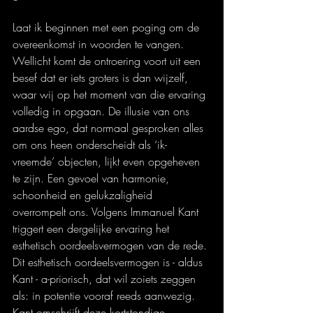
Laat ik beginnen met een poging om de 
overeenkomst in woorden te vangen. 
Wellicht komt de ontroering voort uit een 
besef dat er iets groters is dan wijzelf, 
waar wij op het moment van die ervaring 
volledig in opgaan. De illusie van ons 
aardse ego, dat normaal gesproken alles 
om ons heen onderscheidt als ‘ik-
vreemde’ objecten, lijkt even opgeheven 
te zijn. Een gevoel van harmonie, 
schoonheid en gelukzaligheid 
overrompelt ons. Volgens Immanuel Kant 
triggert een dergelijke ervaring het 
esthetisch oordeelsvermogen van de rede. 
Dit esthetisch oordeelsvermogen is - aldus 
Kant - a-priorisch, dat wil zoiets zeggen 
als: in potentie vooraf reeds aanwezig. 
Kant omschrijft deze kortstondige 