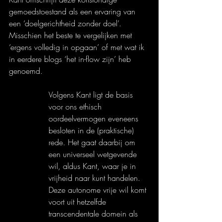
gemoedstoestand als een ervaring van 
een ‘doelgerichtheid zonder doel’. 
Misschien het beste te vergelijken met 
‘ergens volledig in opgaan’ of met wat ik 
in eerdere blogs ‘het in-flow zijn’ heb 
genoemd. 
Volgens Kant ligt de basis 
voor ons ethisch 
oordeelvermogen eveneens 
besloten in de (praktische) 
rede. Het gaat daarbij om 
een universeel wetgevende 
wil, aldus Kant, waar je in 
vrijheid naar kunt handelen. 
Deze autonome vrije wil komt 
voort uit hetzelfde 
transcendentale domein als 