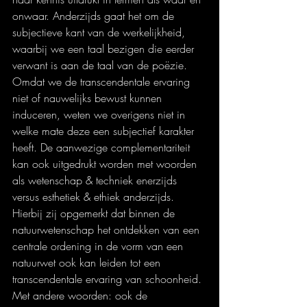
onwaar. Anderzijds gaat het om de 
subjectieve kant van de werkelijkheid, 
waarbij we een taal bezigen die eerder 
verwant is aan de taal van de poëzie. 
Omdat we de transcendentale ervaring 
niet of nauwelijks bewust kunnen 
induceren, weten we overigens niet in 
welke mate deze een subjectief karakter 
heeft. De aanwezige complementariteit 
kan ook uitgedrukt worden met woorden 
als wetenschap & techniek enerzijds 
versus esthetiek & ethiek anderzijds. 
Hierbij zij opgemerkt dat binnen de 
natuurwetenschap het ontdekken van een 
centrale ordening in de vorm van een 
natuurwet ook kan leiden tot een 
transcendentale ervaring van schoonheid. 
Met andere woorden: ook de 