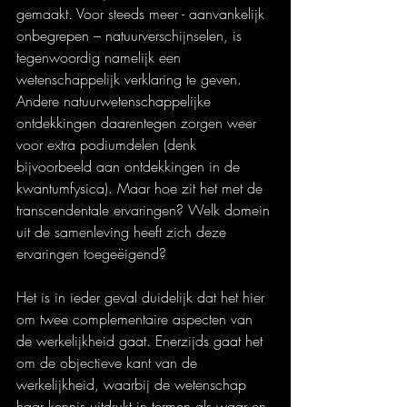
gemaakt. Voor steeds meer - aanvankelijk 
onbegrepen – natuurverschijnselen, is 
tegenwoordig namelijk een 
wetenschappelijk verklaring te geven. 
Andere natuurwetenschappelijke 
ontdekkingen daarentegen zorgen weer 
voor extra podiumdelen (denk 
bijvoorbeeld aan ontdekkingen in de 
kwantumfysica). Maar hoe zit het met de 
transcendentale ervaringen? Welk domein 
uit de samenleving heeft zich deze 
ervaringen toegeëigend?
Het is in ieder geval duidelijk dat het hier 
om twee complementaire aspecten van 
de werkelijkheid gaat. Enerzijds gaat het 
om de objectieve kant van de 
werkelijkheid, waarbij de wetenschap 
haar kennis uitdrukt in termen als waar en 