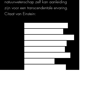
natuurwetenschap zelf kan aanleiding 
zijn voor een transcendentale ervaring. 
Citaat van Einstein:
Als er iets in mij is wat als 
religieus benoemd zou 
kunnen worden dan is dat de 
grenzeloze bewondering 
voor de structuur van de 
wereld voor zover die door 
onze wetenschap 
blootgelegd kan worden.
Op de vraag welk domein uit de 
samenleving zich met deze 
transcendentale ervaringen bezighoudt, is 
denk ik geen eenduidig antwoord te 
geven. Voor sommigen is dat religie, voor 
anderen de kunstwereld (in de meest 