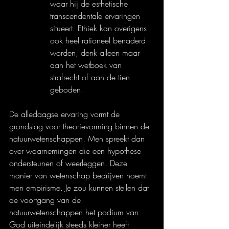
waar hij de esthetische 
transcendentale ervaringen 
situeert. Ethiek kan overigens 
ook heel rationeel benaderd 
worden, denk alleen maar 
aan het wetboek van 
strafrecht of aan de tien 
geboden.
De alledaagse ervaring vormt de 
grondslag voor theorievorming binnen de 
natuurwetenschappen. Men spreekt dan 
over waarnemingen die een hypothese 
ondersteunen of weerleggen. Deze 
manier van wetenschap bedrijven noemt 
men empirisme. Je zou kunnen stellen dat 
de voortgang van de 
natuurwetenschappen het podium van 
God uiteindelijk steeds kleiner heeft 