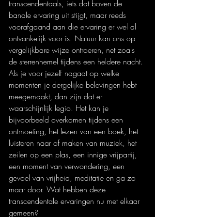
transcendentaals, iets dat boven de 
banale ervaring uit stijgt, maar reeds 
voorafgaand aan die ervaring er wel al 
ontvankelijk voor is. Natuur kan ons op 
vergelijkbare wijze ontroeren, net zoals 
de sterrenhemel tijdens een heldere nacht. 
Als je voor jezelf nagaat op welke 
momenten je dergelijke belevingen hebt 
meegemaakt, dan zijn dat er 
waarschijnlijk legio. Het kan je 
bijvoorbeeld overkomen tijdens een 
ontmoeting, het lezen van een boek, het 
luisteren naar of maken van muziek, het 
zeilen op een plas, een innige vrijpartij, 
een moment van verwondering, een 
gevoel van vrijheid, meditatie en ga zo 
maar door. Wat hebben deze 
transcendentale ervaringen nu met elkaar 
gemeen? 