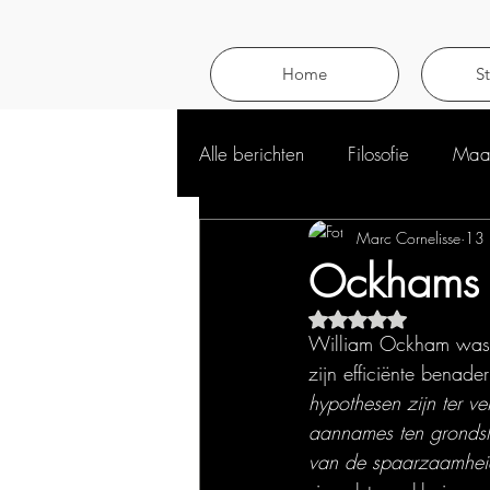
Home
S
Alle berichten
Filosofie
Maat
Marc Cornelisse
13 
Ockhams 
Beoordeeld met NaN 
William Ockham was e
zijn efficiënte bena
hypothesen zijn ter v
aannames ten grondsl
van de spaarzaamhei