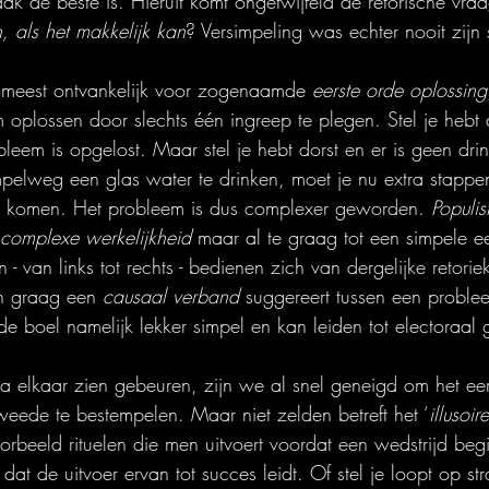
aak de beste is. Hieruit komt ongetwijfeld de retorische vraa
 als het makkelijk kan
? Versimpeling was echter nooit zijn 
t meest ontvankelijk voor zogenaamde 
eerste orde oplossing
oplossen door slechts één ingreep te plegen. Stel je hebt d
leem is opgelost. Maar stel je hebt dorst en er is geen dri
impelweg een glas water te drinken, moet je nu extra stapp
te komen. Het probleem is dus complexer geworden. 
Populis
complexe werkelijkheid
 maar al te graag tot een simpele ee
n - van links tot rechts - bedienen zich van dergelijke retori
n graag een 
causaal verband
 suggereert tussen een proble
de boel namelijk lekker simpel en kan leiden tot electoraal
 elkaar zien gebeuren, zijn we al snel geneigd om het eers
weede te bestempelen. Maar niet zelden betreft het ‘
illusoir
orbeeld rituelen die men uitvoert voordat een wedstrijd beg
 dat de uitvoer ervan tot succes leidt. Of stel je loopt op str