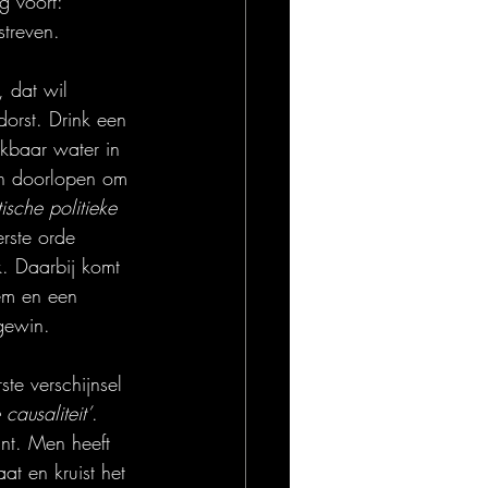
g voort: 
streven.
, dat wil 
orst. Drink een 
nkbaar water in 
en doorlopen om 
tische politieke 
rste orde 
ek. Daarbij komt 
em en een 
 gewin.
te verschijnsel 
e causaliteit’
. 
int. Men heeft 
aat en kruist het 