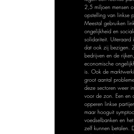
2,5 miljoen mensen op
opstelling van linkse 
Meestal gebruiken lin
ongelijkheid en socia
solidariteit. Uiteraar
dat ook zij bezigen. 
bedrijven en de rijke
economische ongelijkh
is. Ook de marktwerk
groot aantal probleme
deze sectoren weer i
voor de zon. Een en a
opperen linkse partij
maar hooguit symptoom
voedselbanken en het 
zelf kunnen betalen. 