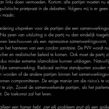
van links doen vermoeden. Kortom: alle partijen moeten nu e
ulistische prietpraat in de debatten. Volgens mij is er geen 
n maakt.
aardering uitspreken voor de partijen die een samenwerking
 jaren van uitsluiting is die partij nu dan eindelijk toegel
unnen beschouwen als een 
repressieve samenwerkingsvorm
,
dan het hanteren van een 
cordon sanitaire
. De PVV wordt n
her en realistischer beleid te komen. Ook moet de partij zi
 dus minder extreme islamofobie kunnen uitdragen. Natuurlij
elijke samenwerking. Radicaal rechtse standpunten zouden n
n worden of de andere partijen binnen het samenwerkings
nen compromitteren. De enige manier om die risico’s te v
t te zijn. Zowel de samenwerkende partijen, als het parleme
t. De toekomst zal het leren.
alleen een hamer hebt, ziet elk probleem eruit als een spijke