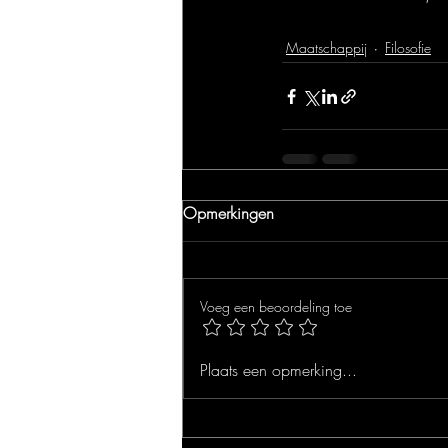
Maatschappij
Filosofie
Opmerkingen
Voeg een beoordeling toe
Plaats een opmerking...