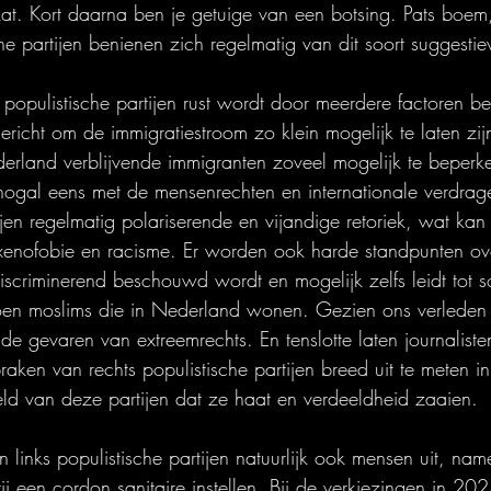
t. Kort daarna ben je getuige van een botsing. Pats boem, 
che partijen benienen zich regelmatig van dit soort suggestiev
 populistische partijen rust wordt door meerdere factoren 
gericht om de immigratiestroom zo klein mogelijk te laten zi
erland verblijvende immigranten zoveel mogelijk te beperk
nogal eens met de mensenrechten en internationale verdrag
ijen regelmatig polariserende en vijandige retoriek, wat kan 
xenofobie en racisme. Er worden ook harde standpunten ov
scriminerend beschouwd wordt en mogelijk zelfs leidt tot soc
oen moslims die in Nederland wonen. Gezien ons verleden r
e gevaren van extreemrechts. En tenslotte laten journaliste
praken van rechts populistische partijen breed uit te meten 
ld van deze partijen dat ze haat en verdeeldheid zaaien.
 links populistische partijen natuurlijk ook mensen uit, nam
ij een cordon sanitaire instellen. Bij de verkiezingen in 2