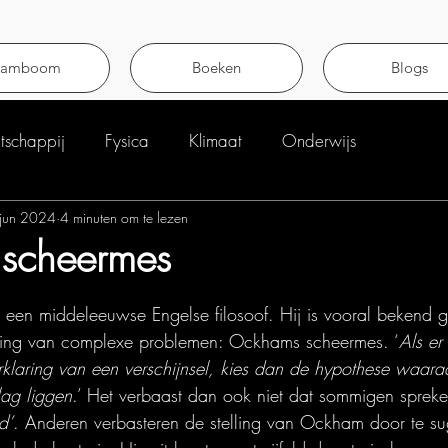
tamboom
Boeken
Blogs
schappij
Fysica
Klimaat
Onderwijs
jun 2024
4 minuten om te lezen
scheermes
uit 5 sterren.
en middeleeuwse Engelse filosoof. Hij is vooral bekend 
dering van complexe problemen: Ockhams scheermes. ‘
Als er
erklaring van een verschijnsel, kies dan de hypothese waara
ag liggen
.’ Het verbaast dan ook niet dat sommigen spreke
d’
. Anderen verbasteren de stelling van Ockham door te su