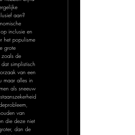
rgelijke 
clusief aan? 
conomische 
op inclusie en 
er het populisme 
e grote 
 zoals de 
dat simplistisch 
oorzaak van een 
u maar alles in 
emen als sneeuw 
estaanszekerheid 
edeprobleem, 
dhouden van 
n die deze niet 
groter, dan de 