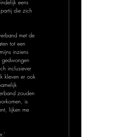
indelijk eens 
partij die zich 
sverband met de 
aten tot een 
 mijns inziens 
u gedwongen 
ch inclusiever 
k kleven er ook 
amelijk 
verband zouden 
oorkomen, is 
nt, lijken me 
r
.’