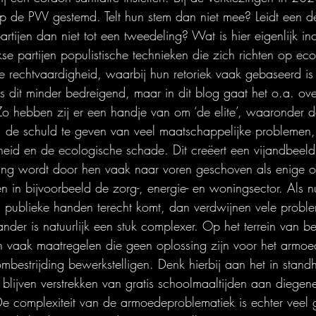
 de PVV gestemd. Telt hun stem dan niet mee? Leidt een de
partijen dan niet tot een tweedeling? Wat is hier eigenlijk in
kse partijen populistische technieken die zich richten op e
le rechtvaardigheid, waarbij hun retoriek vaak gebaseerd is 
d is dit minder bedreigend, maar in dit blog gaat het o.a. ov
Zo hebben zij er een handje van om ‘de elite’, waaronder d
n, de schuld te geven van veel maatschappelijke problemen,
eid en de ecologische schade. Dit creëert een vijandbeeld 
ing wordt door hen vaak naar voren geschoven als enige 
n in bijvoorbeeld de zorg-, energie- en woningsector. Als n
n publieke handen terecht komt, dan verdwijnen vele probl
nder is natuurlijk een stuk complexer. Op het terrein van b
en vaak maatregelen die geen oplossing zijn voor het armo
bestrijding bewerkstelligen. Denk hierbij aan het in stan
blijven verstrekken van gratis schoolmaaltijden aan diegene
De complexiteit van de armoedeproblematiek is echter veel 