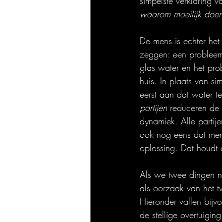
simpelste verklaring v
waarom moeilijk doen,
De mens is echter he
zeggen: een probleem 
glas water en het prob
huis. In plaats van s
eerst aan dat water 
partijen
 reduceren de 
dynamiek. Alle partije
ook nog eens dat me
oplossing. Dat houdt 
Als we twee dingen na
als oorzaak van het t
Hieronder vallen bijvo
de stellige overtuiging