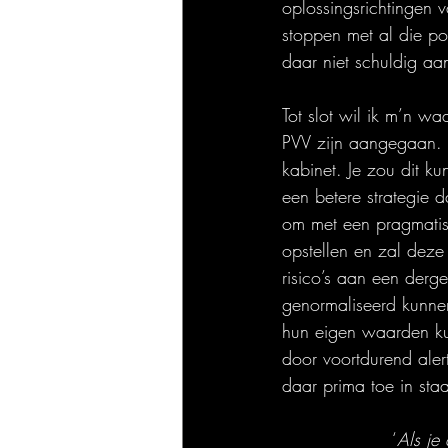
oplossingsrichtingen 
stoppen met al die pop
daar niet schuldig aa
Tot slot wil ik m’n w
PVV zijn aangegaan. Na
kabinet. Je zou dit k
een betere strategie 
om met een pragmatisc
opstellen en zal deze
risico’s aan een derg
genormaliseerd kunne
hun eigen waarden kun
door voortdurend aler
daar prima toe in staa
‘
Als je 