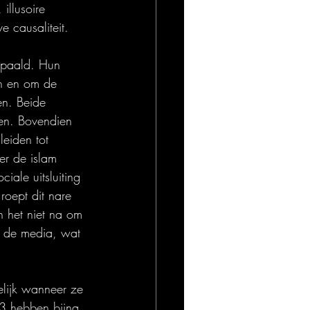
illusoire 
e causaliteit.
bepaald. Hun 
jn en om de 
en. Beide 
en. Bovendien 
leiden tot 
er de islam 
iale uitsluiting 
oept dit nare 
n het niet na om 
in de media, wat 
elijk wanneer ze 
023 hebben bijna 