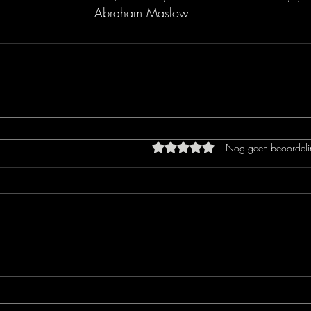
Abraham Maslow
Beoordeeld met 0 uit 5 sterren
Nog geen beoordeli