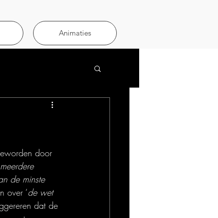
Animaties
geworden door 
 meerdere 
an de minste 
n over ‘
de wet 
ggereren dat de 