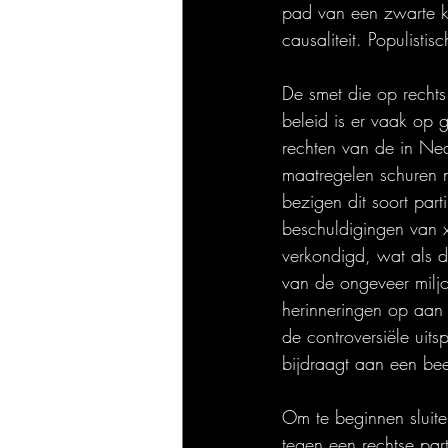
pad van een zwarte ka
causaliteit. Populistis
De smet die op rechts
beleid is er vaak op 
rechten van de in Ned
maatregelen schuren 
bezigen dit soort part
beschuldigingen van 
verkondigd, wat als di
van de ongeveer milj
herinneringen op aan d
de controversiële uits
bijdraagt aan een bee
Om te beginnen sluiten
tegen een rechtse part