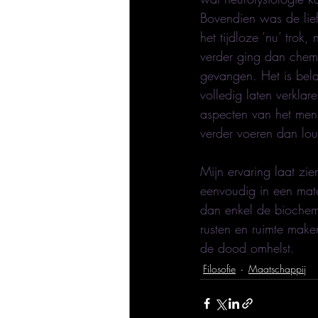
Bovendien was de lief
het tijdloze ‘nu’ trok
verder ging dan chemi
gevangen. Het is bela
volledig laten verkla
aspecten van het mens
verder voeren dan lout
Mijn ervaring laat zie
eenvoudig in een mater
dan enkel de biochemi
rusten en ruimte make
de dood omhelst.
Filosofie
Maatschappij