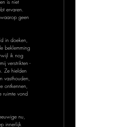
n is niet 
bt ervaren. 
n waarop geen 
ld in doeken, 
fde beklemming 
wijl ik nog 
j verstrikten - 
n. Ze hielden 
en vasthouden, 
te ontkennen, 
e ruimte vond 
 eeuwige nu, 
 innerlijk 