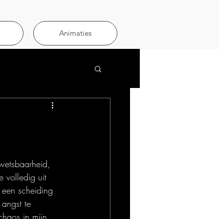
Animaties
kwetsbaarheid, 
 volledig uit 
 een scheiding 
angst te 
haos in mijn 