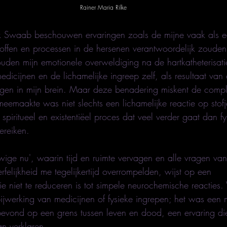
Rainer Maria Rilke
ick Swaab beschouwen ervaringen zoals de mijne vaak als 
toffen en processen in de hersenen verantwoordelijk zouden 
den mijn emotionele overweldiging na de hartkatheterisatie
icijnen en de lichamelijke ingreep zelf, als resultaat van
ngen in mijn brein. Maar deze benadering miskent de comple
meemaakte was niet slechts een lichamelijke reactie op stofj
piritueel en existentiëel proces dat veel verder gaat dan fy
ereiken.
wige nu', waarin tijd en ruimte vervagen en alle vragen van
erfelijkheid me tegelijkertijd overrompelden, wijst op een 
ie niet te reduceren is tot simpele neurochemische reacties.
bijwerking van medicijnen of fysieke ingrepen; het was een
 bevond op een grens tussen leven en dood, een ervaring d
an verklaren.