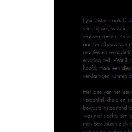
Fysicalisten zoals D
verschijnsel, waarin s
wat we voelen. Ze zou
aan de afbouw van med
reacties en veranderi
ervaring zelf. Wat ik 
hoofd, maar een diep s
verklaringen kunnen b
Het idee van het 'eeu
vergankelijkheid en st
bewustzijnstoestand d
was niet slechts een 
mijn bewustzijn zich
wat neurofysiologie k