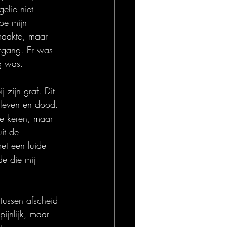
elie niet 
oe mijn 
maakte, maar 
rgang. Er was 
g was.
 zijn graf. Dit 
 leven en dood. 
te keren, maar 
it de 
et een luide 
de die mij 
tussen afscheid 
ijnlijk, maar 