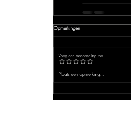
Opmerkingen
Voeg een beoordeling toe
Plaats een opmerking...