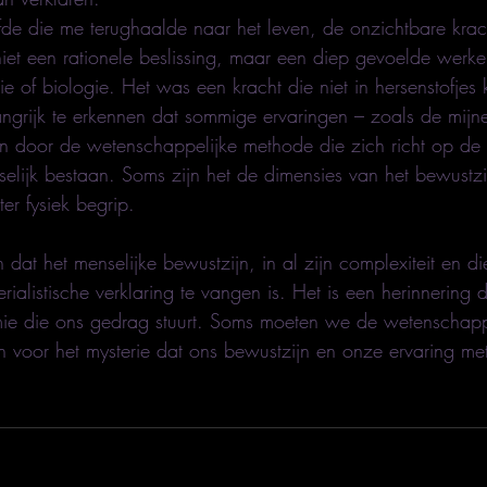
de die me terughaalde naar het leven, de onzichtbare krach
, niet een rationele beslissing, maar een diep gevoelde werkel
e of biologie. Het was een kracht die niet in hersenstofjes
ngrijk te erkennen dat sommige ervaringen – zoals de mijne
ren door de wetenschappelijke methode die zich richt op de 
elijk bestaan. Soms zijn het de dimensies van het bewustzi
er fysiek begrip.
n dat het menselijke bewustzijn, in al zijn complexiteit en d
ialistische verklaring te vangen is. Het is een herinnering d
e die ons gedrag stuurt. Soms moeten we de wetenschappel
n voor het mysterie dat ons bewustzijn en onze ervaring met