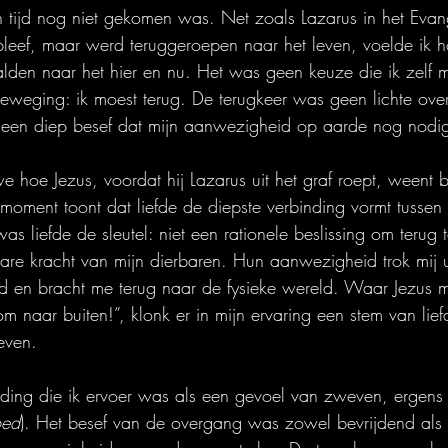
n tijd nog niet gekomen was. Net zoals Lazarus in het Evang
bleef, maar werd teruggeroepen naar het leven, voelde ik h
alden naar het hier en nu. Het was geen keuze die ik zelf 
weging: ik moest terug. De terugkeer was geen lichte ove
een diep besef dat mijn aanwezigheid op aarde nog nodi
 hoe Jezus, voordat hij Lazarus uit het graf roept, weent bij
 moment toont dat liefde de diepste verbinding vormt tussen
as liefde de sleutel: niet een rationele beslissing om terug 
are kracht van mijn dierbaren. Hun aanwezigheid trok mij u
id en bracht me terug naar de fysieke wereld. Waar Jezus m
om naar buiten!”, klonk er in mijn ervaring een stem van lief
even.
ding die ik ervoer was als een gevoel van zweven, ergens 
ed
). Het besef van de overgang was zowel bevrijdend als p