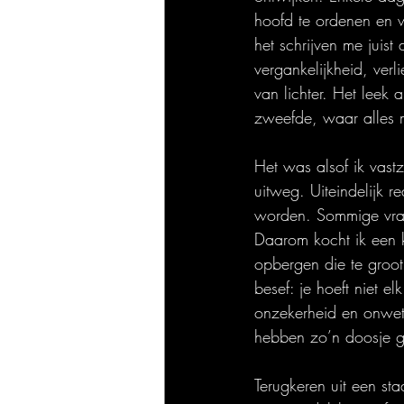
hoofd te ordenen en w
het schrijven me juist
vergankelijkheid, verl
van lichter. Het leek 
zweefde, waar alles 
Het was alsof ik vast
uitweg. Uiteindelijk r
worden. Sommige vrage
Daarom kocht ik een k
opbergen die te groo
besef: je hoeft niet 
onzekerheid en onwet
hebben zo’n doosje g
Terugkeren uit een st