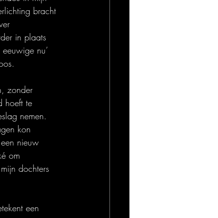
lichting bracht 
ver 
der in plaats 
et eeuwige nu’ 
oos.
n, zonder 
 hoeft te 
eslag nemen. 
agen kon 
 een nieuw 
oké om 
mijn dochters 
etekent een 