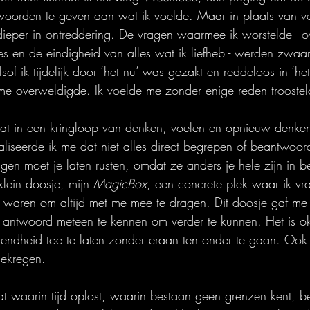
oorden te geven aan wat ik voelde. Maar in plaats van ver
 dieper in ontreddering. De vragen waarmee ik worstelde - o
ies en de eindigheid van alles wat ik liefheb - werden zwaar
alsof ik tijdelijk door ‘het nu’ was gezakt en reddeloos in ‘h
me overweldigde. Ik voelde me zonder enige reden troostel
zat in een kringloop van denken, voelen en opnieuw denke
ealiseerde ik me dat niet alles direct begrepen of beantwoord
n moet je laten rusten, omdat ze anders je hele zijn in b
lein doosje, mijn 
MagicBox
, een concrete plek waar ik vr
t waren om altijd met me mee te dragen. Dit doosje gaf me
elk antwoord meteen te kennen om verder te kunnen. Het is 
endheid toe te laten zonder eraan ten onder te gaan. Ook 
ekregen.
aat waarin tijd oplost, waarin bestaan geen grenzen kent, b