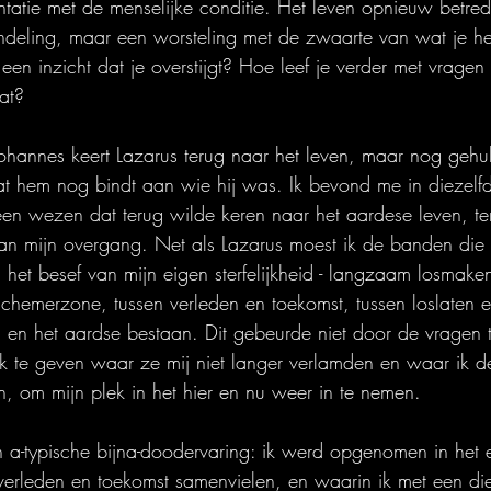
ntatie met de menselijke conditie. Het leven opnieuw betrede
andeling, maar een worsteling met de zwaarte van wat je he
en inzicht dat je overstijgt? Hoe leef je verder met vrage
at?
Johannes keert Lazarus terug naar het leven, maar nog gehu
at hem nog bindt aan wie hij was. Ik bevond me in diezel
een wezen dat terug wilde keren naar het aardese leven, ter
an mijn overgang. Net als Lazarus moest ik de banden die mi
 het besef van mijn eigen sterfelijkheid - langzaam losmake
hemerzone, tussen verleden en toekomst, tussen loslaten 
 en het aardse bestaan. Dit gebeurde niet door de vragen 
 te geven waar ze mij niet langer verlamden en waar ik d
 om mijn plek in het hier en nu weer in te nemen.
 a-typische bijna-doodervaring: ik werd opgenomen in het
erleden en toekomst samenvielen, en waarin ik met een diep