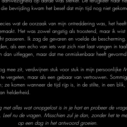
n aanwezigheid op aarde was sterker. De terugkeer naar he
t die bevrijding kwam het besef dat mijn tijd nog niet geko
recies wat de oorzaak van mijn ontreddering was, het heeft
maakt. Het was zowel angstig als troostend, maar ik wist d
ocht passeren. Ik zag de gevaren en voelde de bescherming.
den, als een echo van iets wat zich niet laat vangen in taal
len dan uitleggen, maar dat me onmiskenbaar heeft gevormd
g mee zit, verdwijnen stuk voor stuk in mijn persoonlijke 
M
 te vergeten, maar als een gebaar van vertrouwen. Sommi
n; ze komen wanneer de tijd rijp is, in de stilte, in een blik,
an helderheid.
met alles wat onopgelost is in je hart en probeer de vragen
 Leef nu de vragen. Misschien zul je dan, zonder het te me
op een dag in het antwoord groeien.