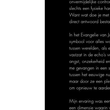
onvermijdelijke confro
slechts een fysieke h
Want wat doe je met e
direct antwoord besta
In het Evangelie van 
symbool voor alles w
tussen werelden, als 
vastzat in de echo’s v
angst, onzekerheid en
me gevangen in een sc
tussen het eeuwige nu
maar door ze een plek
om opnieuw te aarden,
Mijn ervaring was een
een dimensie waarin v