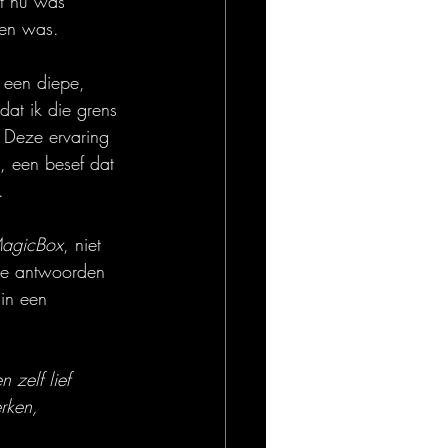
t nu was 
men was.
 een diepe, 
at ik die grens 
 Deze ervaring 
, een besef dat 
.
agicBox
, niet 
ge antwoorden 
 in een 
 zelf lief
rken,