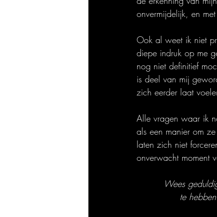
de erkenning van mij
onvermijdelijk, en me
Ook al weet ik niet p
diepe indruk op me ge
nog niet definitief m
is deel van mij gewor
zich eerder laat voe
Alle vragen waar ik no
als een manier om ze
laten zich niet forcere
onverwacht moment v
Wees geduldig 
te hebben.