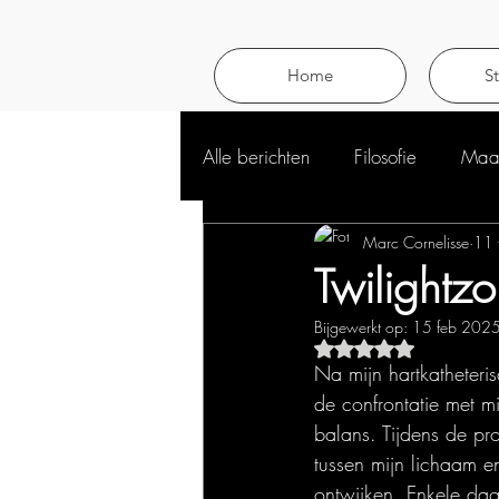
Home
S
Alle berichten
Filosofie
Maat
Marc Cornelisse
11 
Twilightz
Bijgewerkt op:
15 feb 202
Beoordeeld met NaN 
Na mijn hartkatheteri
de confrontatie met mi
balans. Tijdens de pr
tussen mijn lichaam 
ontwijken. Enkele dage