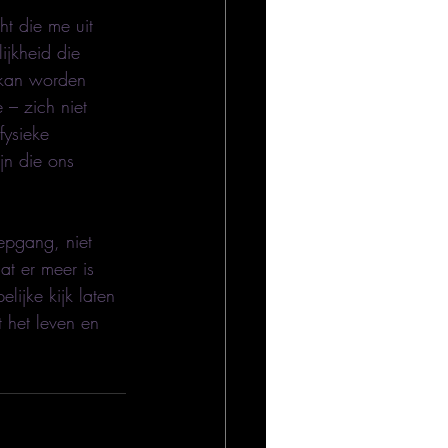
t die me uit 
ijkheid die 
 kan worden 
 – zich niet 
fysieke 
jn die ons 
iepgang, niet 
at er meer is 
ijke kijk laten 
 het leven en 