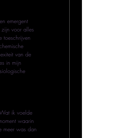
een emergent 
zijn voor alles 
 toeschrijven 
 chemische 
xiteit van de 
es in mijn 
siologische 
 
 Wat ik voelde 
 moment waarin 
ie meer was dan 