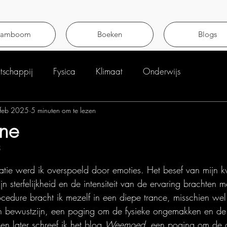
tamboom
Boeken
Blogs
schappij
Fysica
Klimaat
Onderwijs
feb 2025
5 minuten om te lezen
one
5
uit 5 sterren.
satie werd ik overspoeld door emoties. Het besef van mijn 
jn sterfelijkheid en de intensiteit van de ervaring brachten me
ocedure bracht ik mezelf in een diepe trance, misschien wel
en bewustzijn, een poging om de fysieke ongemakken en de 
n later schreef ik het blog 
Weemoed
, een poging om de c