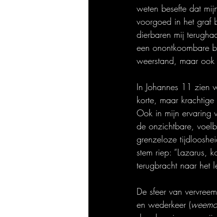
weten besefte dat mij
voorgoed in het graf 
dierbaren mij terugha
een onontkoombare be
weerstand, maar ook 
In Johannes 11 zien we
korte, maar krachtige
Ook in mijn ervaring w
de onzichtbare, voelb
grenzeloze tijdlooshe
stem riep: “Lazarus, k
terugbracht naar het l
De sfeer van vervreem
en wederkeer (
weemo