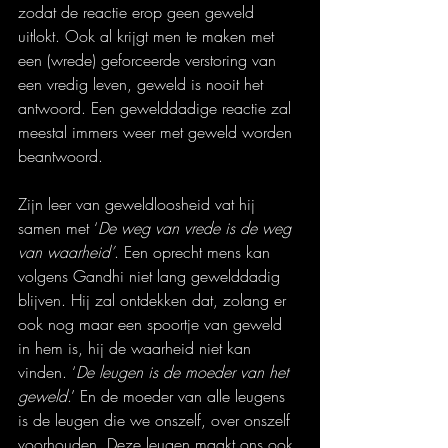
zodat de reactie erop geen geweld 
uitlokt. Ook al krijgt men te maken met 
een (wrede) geforceerde verstoring van 
een vredig leven, geweld is nooit het 
antwoord. Een gewelddadige reactie zal 
meestal immers weer met geweld worden 
beantwoord.
Zijn leer van geweldloosheid vat hij 
samen met ‘
De weg van vrede is de weg 
van waarheid’
. Een oprecht mens kan 
volgens Gandhi niet lang gewelddadig 
blijven. Hij zal ontdekken dat, zolang er 
ook nog maar een spoortje van geweld 
in hem is, hij de waarheid niet kan 
vinden. ‘
De leugen is de moeder van het 
geweld
.’ En de moeder van alle leugens 
is de leugen die we onszelf, over onszelf 
voorhouden. Deze leugen maakt ons ook 