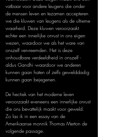
vatbaar voor andere leugens die onder 
de mensen leven en tezamen accepteren 
we die kluwen van leugens als de ultieme 
waarheid. Deze kluwen veroorzaakt 
echter een innerlijke onrust in ons eigen 
wezen, waardoor we als het ware van 
onszelf vervreemden. Het is deze 
onhoudbare verdeeldheid in onszelf - 
aldus Gandhi -waardoor we anderen 
kunnen gaan haten of zelfs gewelddadig 
kunnen gaan bejegenen.
De hectiek van het moderne leven 
veroorzaakt eveneens een innerlijke onrust 
die ons bevattelijk maakt voor geweld. 
Zo las ik in een essay van de 
Amerikaanse monnik Thomas Merton de 
volgende passage.