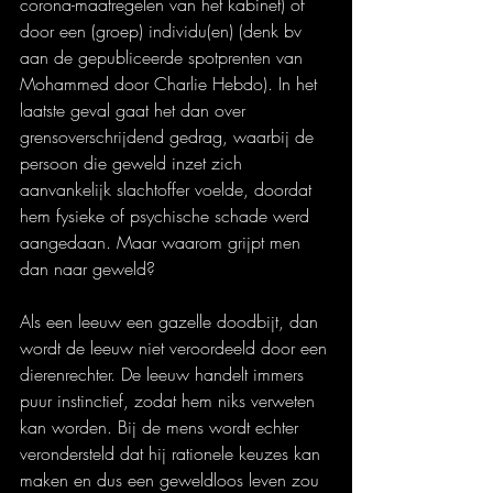
corona-maatregelen van het kabinet) of 
door een (groep) individu(en) (denk bv 
aan de gepubliceerde spotprenten van 
Mohammed door Charlie Hebdo). In het 
laatste geval gaat het dan over 
grensoverschrijdend gedrag, waarbij de 
persoon die geweld inzet zich 
aanvankelijk slachtoffer voelde, doordat 
hem fysieke of psychische schade werd 
aangedaan. Maar waarom grijpt men 
dan naar geweld?
Als een leeuw een gazelle doodbijt, dan 
wordt de leeuw niet veroordeeld door een 
dierenrechter. De leeuw handelt immers 
puur instinctief, zodat hem niks verweten 
kan worden. Bij de mens wordt echter 
verondersteld dat hij rationele keuzes kan 
maken en dus een geweldloos leven zou 