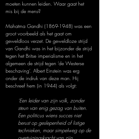
moeten kunnen leiden. Waar gaat het 
mis bij de mens?
Mahatma Gandhi (1869-1948) was een 
groot voorbeeld als het gaat om 
geweldloos verzet. De geweldloze strijd 
van Gandhi was in het bijzonder de strijd 
tegen het Britse imperialisme en in het 
algemeen de strijd tegen ‘de Westerse 
beschaving’. Albert Einstein was erg 
onder de indruk van deze man. Hij 
beschreef hem (in 1944) als volgt:
‘Een leider van zijn volk, zonder 
steun van enig gezag van buiten. 
Een politicus wiens succes niet 
berust op geslepenheid of listige 
technieken, maar simpelweg op de 
overtuigingskracht van zijn 