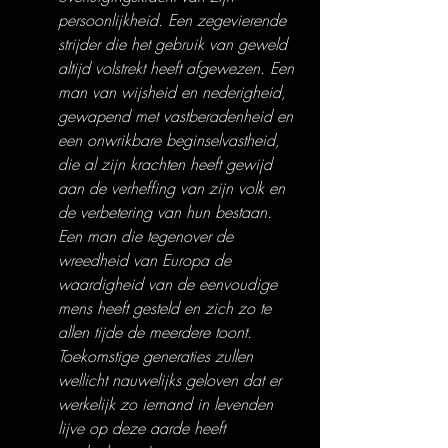
persoonlijkheid. Een zegevierende 
strijder die het gebruik van geweld 
altijd volstrekt heeft afgewezen. Een 
man van wijsheid en nederigheid, 
gewapend met vastberadenheid en 
een onwrikbare beginselvastheid, 
die al zijn krachten heeft gewijd 
aan de verheffing van zijn volk en 
de verbetering van hun bestaan. 
Een man die tegenover de 
wreedheid van Europa de 
waardigheid van de eenvoudige 
mens heeft gesteld en zich zo te 
allen tijde de meerdere toont. 
Toekomstige generaties zullen 
wellicht nauwelijks geloven dat er 
werkelijk zo iemand in levenden 
lijve op deze aarde heeft 