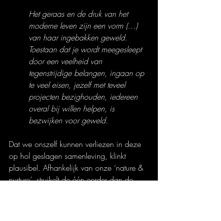
Het geraas en de druk van het 
moderne leven zijn een vorm (…) 
van haar ingebakken geweld. 
Toestaan dat je wordt meegesleept 
door een veelheid van 
tegenstrijdige belangen, ingaan op 
te veel eisen, jezelf met teveel 
projecten bezighouden, iedereen 
overal bij willen helpen, is 
bezwijken voor geweld.
Dat we onszelf kunnen verliezen in deze 
op hol geslagen samenleving, klinkt 
plausibel. Afhankelijk van onze ‘nature & 
nurture’, struikelt de één eerder dan de 
ander, maar het is een kwestie van tijd 
voordat we allemaal vallen. Dat moet ons 
toch te denken geven.