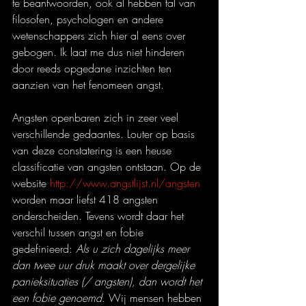
te beantwoorden, ook al hebben tal van 
filosofen, psychologen en andere 
wetenschappers zich hier al eens over 
gebogen. Ik laat me dus niet hinderen 
door reeds opgedane inzichten ten 
aanzien van het fenomeen angst.
Angsten openbaren zich in zeer veel 
verschillende gedaantes. Louter op basis 
van deze constatering is een heuse 
classificatie van angsten ontstaan. Op de 
website 
http://www.angstlijst.nl/angsten
worden maar liefst 418 angsten 
onderscheiden. Tevens wordt daar het 
verschil tussen angst en fobie 
gedefinieerd: 
Als u zich dagelijks meer 
dan twee uur druk maakt over dergelijke 
panieksituaties (/ angsten), dan wordt het 
een fobie genoemd.
 Wij mensen hebben 