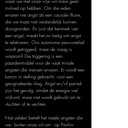
waar we met onze vrije wil maar geen 
invloed op hebben. Om die reden 
ervaren we angst als een causale illusie, 
die we maar niet verstandelijk kunnen 
doorgronden. En juist dat kenmerk van 
een angst, maakt het zo lastig om angst 
te relativeren. Ons autonome zenuwstelsel 
wordt getriggerd, maar de vraag is 
waarom? Die triggering is een 
paardenmiddel voor de vaak triviale 
angsten die mensen ervaren. Er wordt een 
kanon in stelling gebracht, voor een 
gesignaleerde vlieg. Angst en/of paniek 
zijn het gevolg, omdat de energie wel 
vrijkomt, maar niet wordt gebruikt om te 
vluchten of te vechten.
Niet zelden betreft het irreële angsten die 
we - buiten onze wil om - op Pavlov-