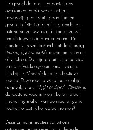
het gevoel dat angst en paniek ons 
overkomen en dat we er met ons 
bewustzijn geen sturing aan kunnen 
geven. In feite is dat ook zo, omdat ons 
autonome zenuwstelsel buiten onze wil 
om de touwtjes in handen neemt. De 
meesten zijn wel bekend met de drieslag 
‘
freeze, fight or flight
’: bevriezen, vechten 
of vluchten. Dat zijn de primaire reacties 
van ons fysieke systeem, ons lichaam. 
Hierbij lijkt ‘
freeze
’ de minst effectieve 
reactie. Deze reactie wordt echter altijd 
opgevolgd door ‘
fight or flight’
. ‘
Freeze
’ is 
de toestand waarin we in korte tijd een 
inschatting maken van de situatie: ga ik 
vechten of zet ik het op een rennen?
Deze primaire reacties vanuit ons 
autonome zenuwstelsel zijn in feite de 