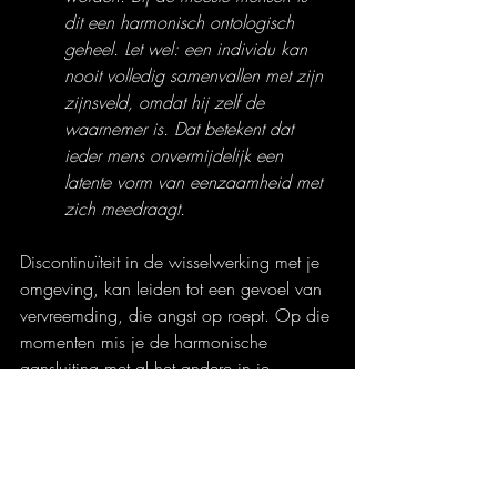
dit een harmonisch ontologisch 
geheel. Let wel: een individu kan 
nooit volledig samenvallen met zijn 
zijnsveld, omdat hij zelf de 
waarnemer is. Dat betekent dat 
ieder mens onvermijdelijk een 
latente vorm van eenzaamheid met 
zich meedraagt.
Discontinuïteit in de wisselwerking met je 
omgeving, kan leiden tot een gevoel van 
vervreemding, die angst op roept. Op die 
momenten mis je de harmonische 
aansluiting met al het andere in je 
zijnsveld. Je voelt je een geïsoleerd 
object. Dat kan veroorzaakt worden door 
je eigen veranderde per- of neuroceptie 
(zie ook mijn blog 
Perceptie versus 