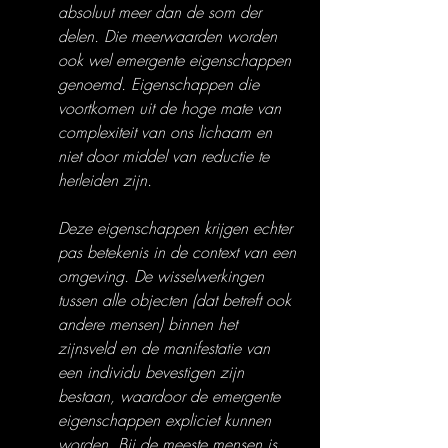
absoluut meer dan de som der 
delen. Die meerwaarden worden 
ook wel emergente eigenschappen 
genoemd. Eigenschappen die 
voortkomen uit de hoge mate van 
complexiteit van ons lichaam en 
niet door middel van reductie te 
herleiden zijn.
Deze eigenschappen krijgen echter 
pas betekenis in de context van een 
omgeving. De wisselwerkingen 
tussen alle objecten (dat betreft ook 
andere mensen) binnen het 
zijnsveld en de manifestatie van 
een individu bevestigen zijn 
bestaan, waardoor de emergente 
eigenschappen expliciet kunnen 
worden. Bij de meeste mensen is 