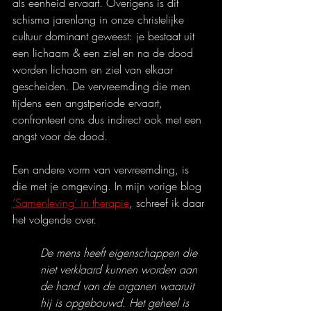
als eenheid ervaart. Overigens is dit 
schisma jarenlang in onze christelijke 
cultuur dominant geweest: je bestaat uit 
een lichaam & een ziel en na de dood 
worden lichaam en ziel van elkaar 
gescheiden. De vervreemding die men 
tijdens een angstperiode ervaart, 
confronteert ons dus indirect ook met een 
angst voor de dood.
Een andere vorm van vervreemding, is 
die met je omgeving. In mijn vorige blog 
‘Samenleving’ in therapie
, schreef ik daar 
het volgende over.
De mens heeft eigenschappen die 
niet verklaard kunnen worden aan 
de hand van de organen waaruit 
hij is opgebouwd. Het geheel is 