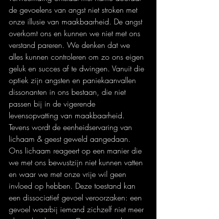
de gevoelens van angst niet stroken met 
onze illusie van maakbaarheid. De angst 
overkomt ons en kunnen we niet met ons 
verstand pareren. We denken dat we 
alles kunnen controleren om zo ons eigen 
geluk en succes af te dwingen. Vanuit die 
optiek zijn angsten en paniekaanvallen 
dissonanten in ons bestaan, die niet 
passen bij in de vigerende 
levensopvatting van maakbaarheid. 
Tevens wordt de eenheidservaring van 
lichaam & geest geweld aangedaan. 
Ons lichaam reageert op een manier die 
we met ons bewustzijn niet kunnen vatten 
en waar we met onze vrije wil geen 
invloed op hebben. Deze toestand kan 
een dissociatief gevoel veroorzaken: een 
gevoel waarbij iemand zichzelf niet meer 