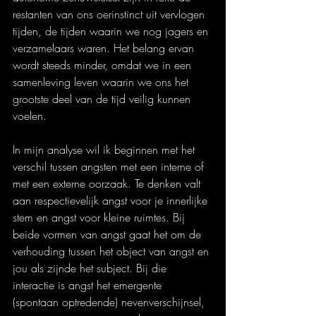
restanten van ons oerinstinct uit vervlogen 
tijden, de tijden waarin we nog jagers en 
verzamelaars waren. Het belang ervan 
wordt steeds minder, omdat we in een 
samenleving leven waarin we ons het 
grootste deel van de tijd veilig kunnen 
voelen.
In mijn analyse wil ik beginnen met het 
verschil tussen angsten met een interne of 
met een externe oorzaak. Te denken valt 
aan respectievelijk angst voor je innerlijke 
stem en angst voor kleine ruimtes. Bij 
beide vormen van angst gaat het om de 
verhouding tussen het object van angst en 
jou als zijnde het subject. Bij die 
interactie is angst het emergente 
(spontaan optredende) nevenverschijnsel, 