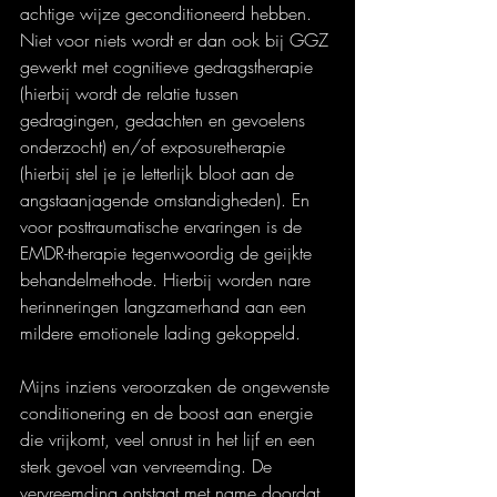
achtige wijze geconditioneerd hebben. 
Niet voor niets wordt er dan ook bij GGZ 
gewerkt met cognitieve gedragstherapie 
(hierbij wordt de relatie tussen 
gedragingen, gedachten en gevoelens 
onderzocht) en/of exposuretherapie 
(hierbij stel je je letterlijk bloot aan de 
angstaanjagende omstandigheden). En 
voor posttraumatische ervaringen is de 
EMDR-therapie tegenwoordig de geijkte 
behandelmethode. Hierbij worden nare 
herinneringen langzamerhand aan een 
mildere emotionele lading gekoppeld.
Mijns inziens veroorzaken de ongewenste 
conditionering en de boost aan energie 
die vrijkomt, veel onrust in het lijf en een 
sterk gevoel van vervreemding. De 
vervreemding ontstaat met name doordat 